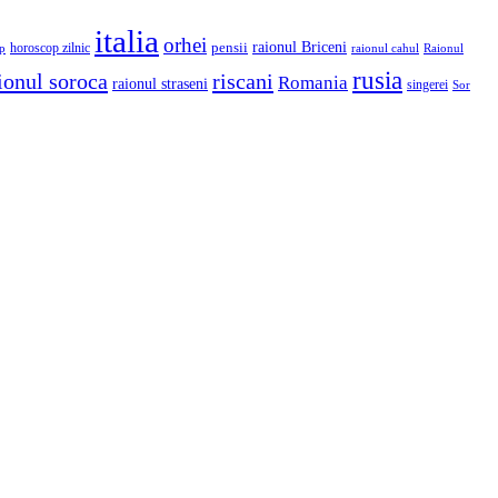
italia
orhei
raionul Briceni
pensii
p
horoscop zilnic
raionul cahul
Raionul
rusia
ionul soroca
riscani
Romania
raionul straseni
singerei
Sor