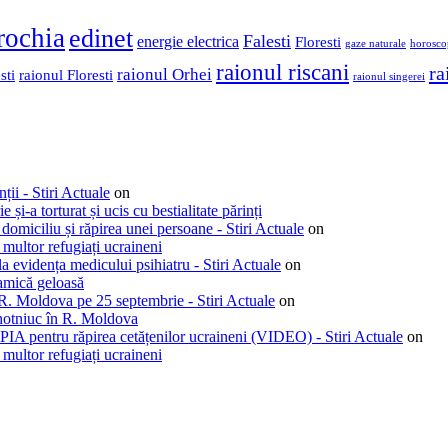
rochia
edinet
Falesti
energie electrica
Floresti
gaze naturale
horosco
raionul riscani
ra
raionul Orhei
sti
raionul Floresti
raionul singerei
ții - Stiri Actuale
on
i-a torturat și ucis cu bestialitate părinți
miciliu și răpirea unei persoane - Stiri Actuale
on
multor refugiați ucraineni
a evidența medicului psihiatru - Stiri Actuale
on
 amică geloasă
 R. Moldova pe 25 septembrie - Stiri Actuale
on
lahotniuc în R. Moldova
SPIA pentru răpirea cetățenilor ucraineni (VIDEO) - Stiri Actuale
on
multor refugiați ucraineni