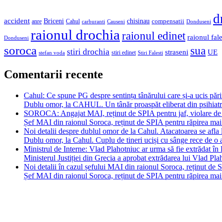
d
accident
chisinau
Briceni
compensatii
anre
Cahul
carburanti
Causeni
Donduseni
raionul drochia
raionul edinet
raionul fale
Donduseni
soroca
sua
stiri drochia
straseni
UE
stiri edinet
Stiri Falesti
stefan voda
Comentarii recente
Cahul: Ce spune PG despre sentința tânărului care și-a ucis părin
Dublu omor, la CAHUL. Un tânăr proaspăt eliberat din psihiatrie ș
SOROCA: Angajat MAI, reținut de SPIA pentru jaf, violare de do
Șef MAI din raionul Soroca, reținut de SPIA pentru răpirea mai 
Noi detalii despre dublul omor de la Cahul. Atacatoarea se afla l
Dublu omor, la Cahul. Cuplu de tineri uciși cu sânge rece de o
Ministrul de Interne: Vlad Plahotniuc ar urma să fie extrădat în
Ministerul Justiției din Grecia a aprobat extrădarea lui Vlad P
Noi detalii în cazul șefului MAI din raionul Soroca, reținut de 
Șef MAI din raionul Soroca, reținut de SPIA pentru răpirea mai 