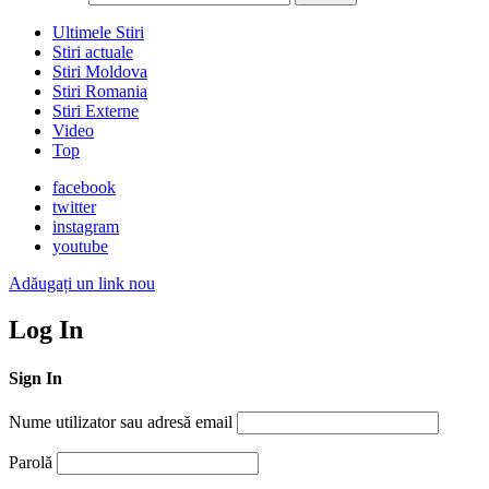
Ultimele Stiri
Stiri actuale
Stiri Moldova
Stiri Romania
Stiri Externe
Video
Top
facebook
twitter
instagram
youtube
Adăugați un link nou
Log In
Sign In
Nume utilizator sau adresă email
Parolă