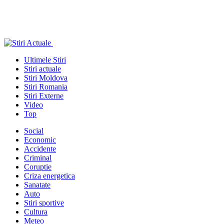
Ultimele Stiri
Stiri actuale
Stiri Moldova
Stiri Romania
Stiri Externe
Video
Top
Social
Economic
Accidente
Criminal
Coruptie
Criza energetica
Sanatate
Auto
Stiri sportive
Cultura
Meteo