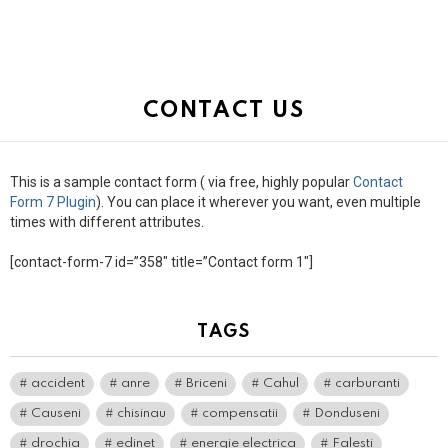
CONTACT US
This is a sample contact form ( via free, highly popular
Contact
Form 7 Plugin
). You can place it wherever you want, even multiple
times with different attributes.
[contact-form-7 id=”358″ title=”Contact form 1″]
TAGS
accident
anre
Briceni
Cahul
carburanti
Causeni
chisinau
compensatii
Donduseni
drochia
edinet
energie electrica
Falesti