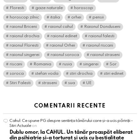
Floresti
gaze naturale
horoscop
horoscop zilnic
italia
orhei
pensii
raionul Briceni
raionul cahul
Raionul Donduseni
raionul drochia
raionul edinet
raionul falesti
raionul Floresti
raionul Orhei
raionul riscani
raionul singerei
raionul soroca
raionul straseni
riscani
Romania
rusia
singerei
Sor
soroca
stefan voda
stiri drochia
stiri edinet
Stiri Falesti
straseni
sua
UE
COMENTARII RECENTE
Cahul: Ce spune PG despre sentința tânărului care și-a ucis părinții -
Stiri Actuale
on
Dublu omor, la CAHUL. Un tânăr proaspăt eliberat
din psihiatrie și-a torturat și ucis cu bestialitate