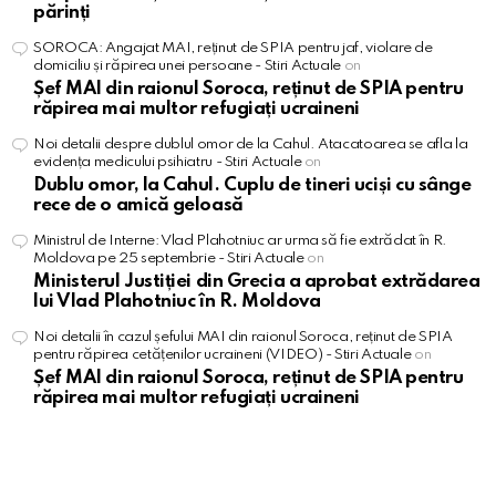
părinți
SOROCA: Angajat MAI, reținut de SPIA pentru jaf, violare de
domiciliu și răpirea unei persoane - Stiri Actuale
on
Șef MAI din raionul Soroca, reținut de SPIA pentru
răpirea mai multor refugiați ucraineni
Noi detalii despre dublul omor de la Cahul. Atacatoarea se afla la
evidența medicului psihiatru - Stiri Actuale
on
Dublu omor, la Cahul. Cuplu de tineri uciși cu sânge
rece de o amică geloasă
Ministrul de Interne: Vlad Plahotniuc ar urma să fie extrădat în R.
Moldova pe 25 septembrie - Stiri Actuale
on
Ministerul Justiției din Grecia a aprobat extrădarea
lui Vlad Plahotniuc în R. Moldova
Noi detalii în cazul șefului MAI din raionul Soroca, reținut de SPIA
pentru răpirea cetățenilor ucraineni (VIDEO) - Stiri Actuale
on
Șef MAI din raionul Soroca, reținut de SPIA pentru
răpirea mai multor refugiați ucraineni