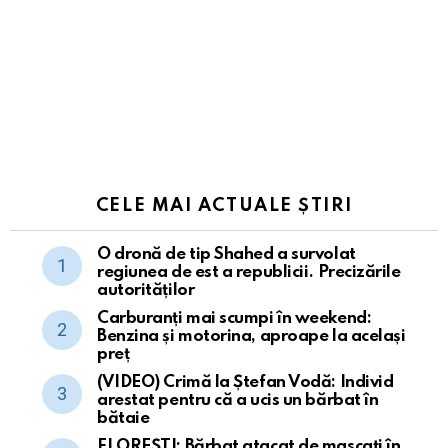
CELE MAI ACTUALE ȘTIRI
O dronă de tip Shahed a survolat
regiunea de est a republicii. Precizările
autorităților
Carburanți mai scumpi în weekend:
Benzina și motorina, aproape la același
preț
(VIDEO) Crimă la Ștefan Vodă: Individ
arestat pentru că a ucis un bărbat în
bătaie
FLOREȘTI: Bărbat atacat de mascați în