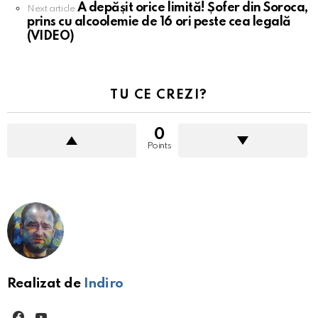
A depășit orice limită! Șofer din Soroca,
Next article
prins cu alcoolemie de 16 ori peste cea legală
(VIDEO)
TU CE CREZI?
0
Points
Realizat de
Indiro
facebook
youtube