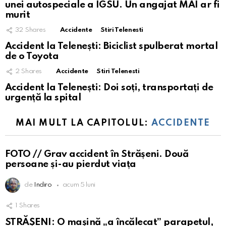
unei autospeciale a IGSU. Un angajat MAI ar fi
murit
32
Shares
Accidente
Stiri Telenesti
Accident la Telenești: Biciclist spulberat mortal
de o Toyota
2
Shares
Accidente
Stiri Telenesti
Accident la Telenești: Doi soți, transportați de
urgență la spital
MAI MULT LA CAPITOLUL:
ACCIDENTE
FOTO // Grav accident în Strășeni. Două
persoane și-au pierdut viața
de
Indiro
acum 5 luni
1
Shares
STRĂȘENI: O mașină „a încălecat” parapetul,