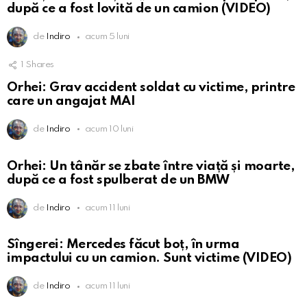
după ce a fost lovită de un camion (VIDEO)
de
Indiro
acum 5 luni
1
Shares
Orhei: Grav accident soldat cu victime, printre
care un angajat MAI
de
Indiro
acum 10 luni
Orhei: Un tânăr se zbate între viață și moarte,
după ce a fost spulberat de un BMW
de
Indiro
acum 11 luni
Sîngerei: Mercedes făcut boț, în urma
impactului cu un camion. Sunt victime (VIDEO)
de
Indiro
acum 11 luni