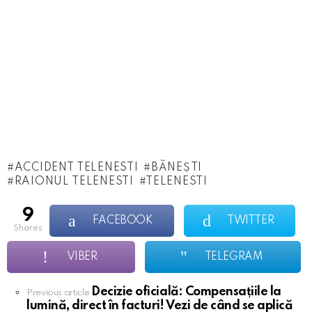
ACCIDENT TELENESTI
BĂNEȘTI
RAIONUL TELENESTI
TELENESTI
9
FACEBOOK
TWITTER
shares
VIBER
TELEGRAM
Decizie oficială: Compensațiile la
See
Previous article
lumină, direct în facturi! Vezi de când se aplică
more