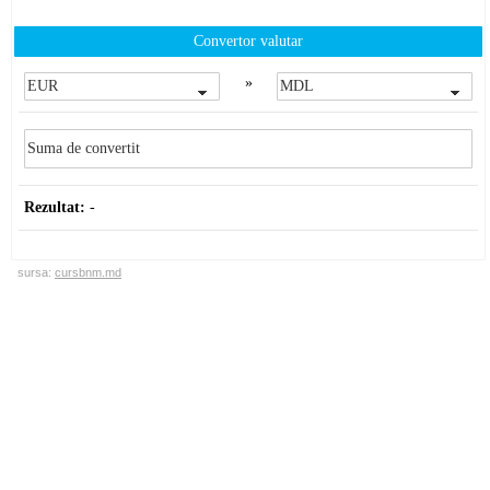
Convertor valutar
»
Rezultat:
-
sursa:
cursbnm.md