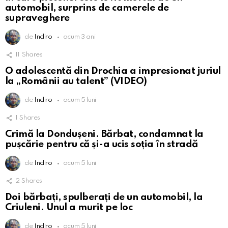
automobil, surprins de camerele de
supraveghere
de
Indiro
acum 3 ani
11
Shares
O adolescentă din Drochia a impresionat juriul
la „Românii au talent” (VIDEO)
de
Indiro
acum 5 luni
1
Shares
Crimă la Dondușeni. Bărbat, condamnat la
pușcărie pentru că și-a ucis soția în stradă
de
Indiro
acum 5 luni
2
Shares
Doi bărbați, spulberați de un automobil, la
Criuleni. Unul a murit pe loc
de
Indiro
acum 5 luni