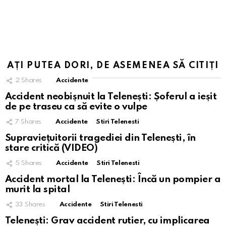
AȚI PUTEA DORI, DE ASEMENEA SĂ CITIȚI
2
Shares
Accidente
Accident neobișnuit la Telenești: Șoferul a ieșit
de pe traseu ca să evite o vulpe
7
Shares
Accidente
Stiri Telenesti
Supraviețuitorii tragediei din Telenești, în
stare critică (VIDEO)
5
Shares
Accidente
Stiri Telenesti
Accident mortal la Telenești: Încă un pompier a
murit la spital
33
Shares
Accidente
Stiri Telenesti
Telenești: Grav accident rutier, cu implicarea