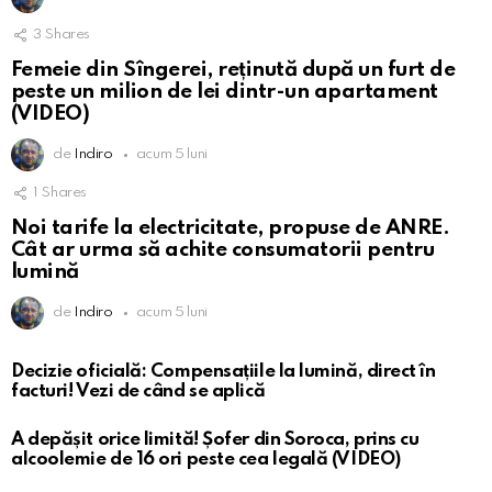
3
Shares
Femeie din Sîngerei, reținută după un furt de
peste un milion de lei dintr-un apartament
(VIDEO)
de
Indiro
acum 5 luni
1
Shares
Noi tarife la electricitate, propuse de ANRE.
Cât ar urma să achite consumatorii pentru
lumină
de
Indiro
acum 5 luni
Decizie oficială: Compensațiile la lumină, direct în
facturi! Vezi de când se aplică
A depășit orice limită! Șofer din Soroca, prins cu
alcoolemie de 16 ori peste cea legală (VIDEO)