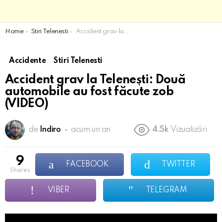
You are here:
Home
Stiri Telenesti
Accident grav la Telenești: Două automobile au fost făcute zob (VIDEO)
Accidente
Stiri Telenesti
Accident grav la Telenești: Două
automobile au fost făcute zob
(VIDEO)
de
Indiro
acum un an
4.5k
Vizualizări
9
FACEBOOK
TWITTER
shares
VIBER
TELEGRAM