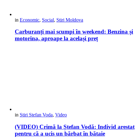
in
Economic
,
Social
,
Stiri Moldova
Carburanți mai scumpi în weekend: Benzina și
motorina, aproape la același preț
in
Stiri Stefan Voda
,
Video
(VIDEO) Crimă la Ștefan Vodă: Individ arestat
pentru că a ucis un bărbat în bătaie