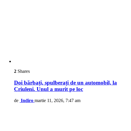
2
Shares
Doi bărbați, spulberați de un automobil, la
Criuleni. Unul a murit pe loc
de
Indiro
martie 11, 2026, 7:47 am