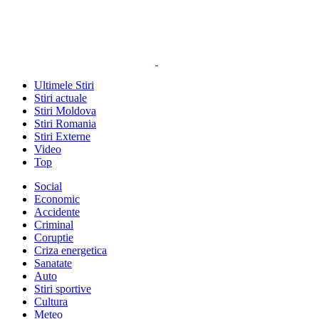
Ultimele Stiri
Stiri actuale
Stiri Moldova
Stiri Romania
Stiri Externe
Video
Top
Social
Economic
Accidente
Criminal
Coruptie
Criza energetica
Sanatate
Auto
Stiri sportive
Cultura
Meteo