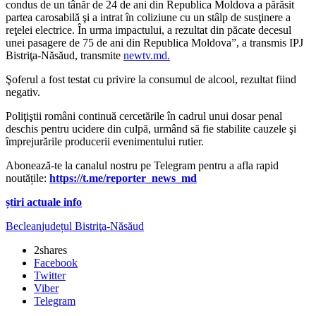
condus de un tânăr de 24 de ani din Republica Moldova a părăsit
partea carosabilă şi a intrat în coliziune cu un stâlp de susţinere a
reţelei electrice. În urma impactului, a rezultat din păcate decesul
unei pasagere de 75 de ani din Republica Moldova”, a transmis IPJ
Bistriţa-Năsăud, transmite
newtv.md.
Şoferul a fost testat cu privire la consumul de alcool, rezultat fiind
negativ.
Poliţiştii români continuă cercetările în cadrul unui dosar penal
deschis pentru ucidere din culpă, urmând să fie stabilite cauzele şi
împrejurările producerii evenimentului rutier.
Abonează-te la canalul nostru pe Telegram pentru a afla rapid
noutățile:
https://t.me/reporter_news_md
știri actuale info
Beclean
județul Bistriţa-Năsăud
2
shares
Facebook
Twitter
Viber
Telegram