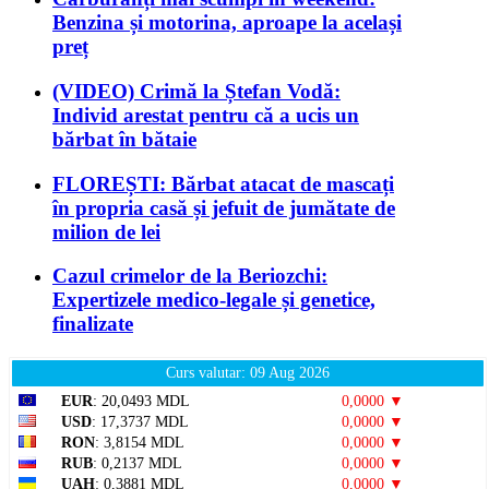
Benzina și motorina, aproape la același
preț
(VIDEO) Crimă la Ștefan Vodă:
Individ arestat pentru că a ucis un
bărbat în bătaie
FLOREȘTI: Bărbat atacat de mascați
în propria casă și jefuit de jumătate de
milion de lei
Cazul crimelor de la Beriozchi:
Expertizele medico-legale și genetice,
finalizate
Curs valutar: 09 Aug 2026
EUR
: 20,0493 MDL
0,0000 ▼
USD
: 17,3737 MDL
0,0000 ▼
RON
: 3,8154 MDL
0,0000 ▼
RUB
: 0,2137 MDL
0,0000 ▼
UAH
: 0,3881 MDL
0,0000 ▼