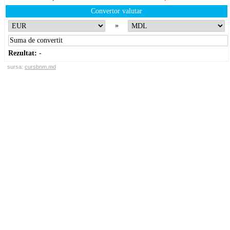
Convertor valutar
»
Rezultat:
-
sursa:
cursbnm.md