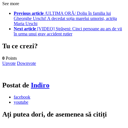
See more
Previous article
/ULTIMA ORĂ/ Doliu în familia lui
Gheorghe Urschi! A decedat soția marelui umorist, actrița
Maria Urschi
Next article
[VIDEO] Strășeni: Cinci persoane au ars de vii
în urma unui grav accident rutier
Tu ce crezi?
0
Points
Upvote
Downvote
Postat de
Indiro
facebook
youtube
Ați putea dori, de asemenea să citiți