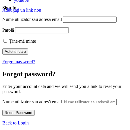
youtube
Sign In
Adăugați un link nou
Nume utilizator sau adresă email
Parolă
Ține-mă minte
Forgot password?
Forgot password?
Enter your account data and we will send you a link to reset your
password.
Nume utilizator sau adresă email
Back to Login