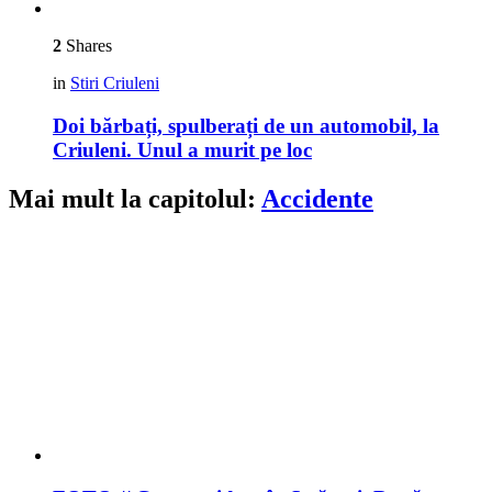
2
Shares
in
Stiri Criuleni
Doi bărbați, spulberați de un automobil, la
Criuleni. Unul a murit pe loc
Mai mult la capitolul:
Accidente