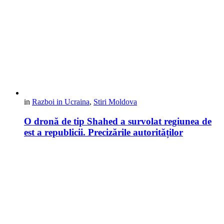
in
Razboi in Ucraina
,
Stiri Moldova
O dronă de tip Shahed a survolat regiunea de
est a republicii. Precizările autorităților