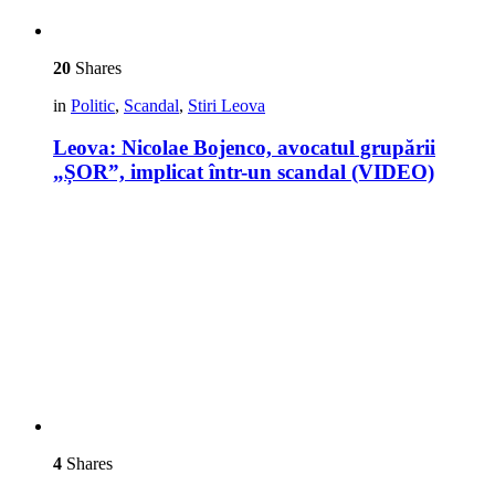
20
Shares
in
Politic
,
Scandal
,
Stiri Leova
Leova: Nicolae Bojenco, avocatul grupării
„ȘOR”, implicat într-un scandal (VIDEO)
4
Shares