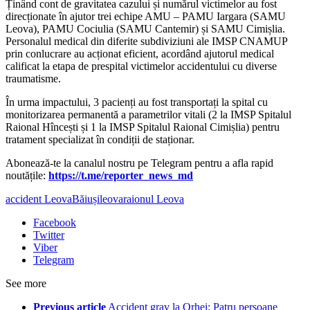
Ținând cont de gravitatea cazului și numărul victimelor au fost
direcționate în ajutor trei echipe AMU – PAMU Iargara (SAMU
Leova), PAMU Cociulia (SAMU Cantemir) și SAMU Cimișlia.
Personalul medical din diferite subdiviziuni ale IMSP CNAMUP
prin conlucrare au acționat eficient, acordând ajutorul medical
calificat la etapa de prespital victimelor accidentului cu diverse
traumatisme.
În urma impactului, 3 pacienți au fost transportați la spital cu
monitorizarea permanentă a parametrilor vitali (2 la IMSP Spitalul
Raional Hîncești și 1 la IMSP Spitalul Raional Cimișlia) pentru
tratament specializat în condiții de staționar.
‍Abonează-te la canalul nostru pe Telegram pentru a afla rapid
noutățile:
https://t.me/reporter_news_md
accident Leova
Băiuși
leova
raionul Leova
Facebook
Twitter
Viber
Telegram
See more
Previous article
Accident grav la Orhei: Patru persoane