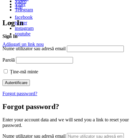
Video
Viber
Top
Telegram
facebook
Log In
twitter
instagram
youtube
Sign In
Adăugați un link nou
Nume utilizator sau adresă email
Parolă
Ține-mă minte
Forgot password?
Forgot password?
Enter your account data and we will send you a link to reset your
password.
Nume utilizator sau adresă email