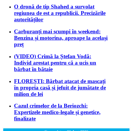
O dronă de tip Shahed a survolat
regiunea de est a republicii. Precizările
autorităților
Carburanți mai scumpi în weekend:
Benzina și motorina, aproape la același
preț
(VIDEO) Crimă la Ștefan Vodă:
Individ arestat pentru că a ucis un
bărbat în bătaie
FLOREȘTI: Bărbat atacat de mascați
în propria casă și jefuit de jumătate de
milion de lei
Cazul crimelor de la Beriozchi:
Expertizele medico-legale și genetice,
finalizate