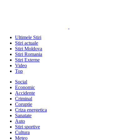
Ultimele Stiri
Stiri actuale
Stiri Moldova
Stiri Romania
Stiri Externe
Video
Top
Social
Economic
Accidente
Criminal
Coruptie
Criza energetica
Sanatate
Auto
Stiri sportive
Cultura
Meteo