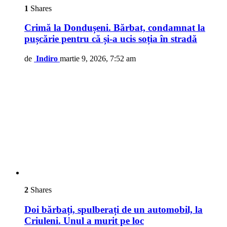
1
Shares
Crimă la Dondușeni. Bărbat, condamnat la
pușcărie pentru că și-a ucis soția în stradă
de
Indiro
martie 9, 2026, 7:52 am
2
Shares
Doi bărbați, spulberați de un automobil, la
Criuleni. Unul a murit pe loc