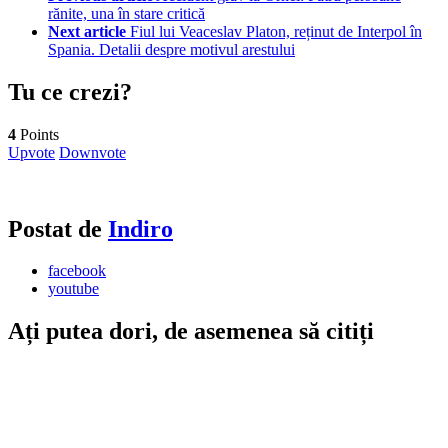
rănite, una în stare critică
Next article
Fiul lui Veaceslav Platon, reținut de Interpol în
Spania. Detalii despre motivul arestului
Tu ce crezi?
4
Points
Upvote
Downvote
Postat de
Indiro
facebook
youtube
Ați putea dori, de asemenea să citiți