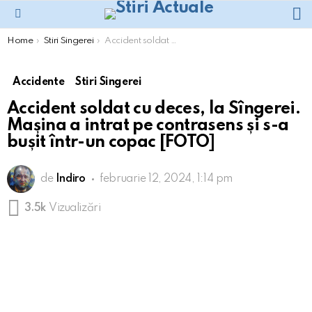
L
Menu
You are here:
Home
Stiri Singerei
Accident soldat cu deces, la Sîngerei. Mașina a intrat pe contrasens și s-a bușit într-un copac [FOTO]
Accidente
Stiri Singerei
Accident soldat cu deces, la Sîngerei.
Mașina a intrat pe contrasens și s-a
bușit într-un copac [FOTO]
de
Indiro
februarie 12, 2024, 1:14 pm
3.5k
Vizualizări