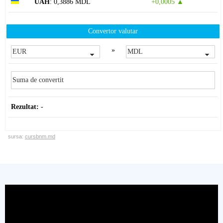
UAH
: 0,3886 MDL
+0,0005 ▲
Convertor valutar
»
Rezultat:
-
sursa:
cursbnm.md