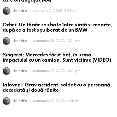
care un angajat MAI
de
Indiro
octombrie 2, 2025, 9:55 am
Orhei: Un tânăr se zbate între viață și moarte,
după ce a fost spulberat de un BMW
de
Indiro
septembrie 18, 2025, 10:14 am
Sîngerei: Mercedes făcut boț, în urma
impactului cu un camion. Sunt victime (VIDEO)
de
Indiro
septembrie 17, 2025, 12:01 pm
Ialoveni: Grav accident, soldat cu o persoană
decedată și două rănite
de
Indiro
septembrie 17, 2025, 6:28 am