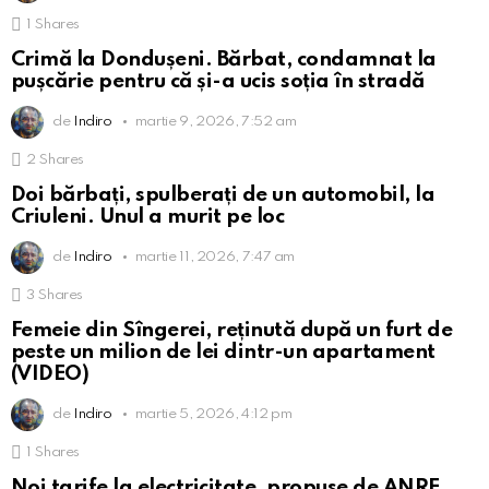
1
Shares
Crimă la Dondușeni. Bărbat, condamnat la
pușcărie pentru că și-a ucis soția în stradă
de
Indiro
martie 9, 2026, 7:52 am
2
Shares
Doi bărbați, spulberați de un automobil, la
Criuleni. Unul a murit pe loc
de
Indiro
martie 11, 2026, 7:47 am
3
Shares
Femeie din Sîngerei, reținută după un furt de
peste un milion de lei dintr-un apartament
(VIDEO)
de
Indiro
martie 5, 2026, 4:12 pm
1
Shares
Noi tarife la electricitate, propuse de ANRE.