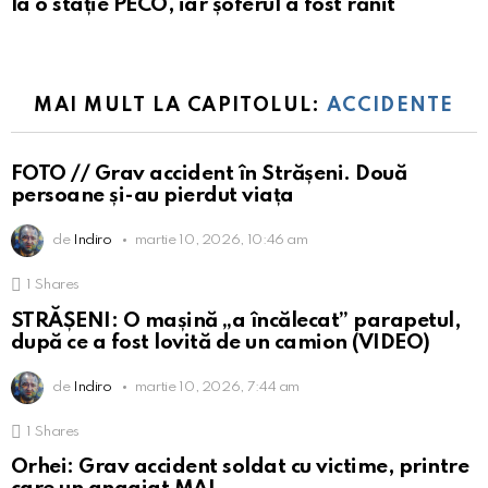
la o stație PECO, iar șoferul a fost rănit
MAI MULT LA CAPITOLUL:
ACCIDENTE
FOTO // Grav accident în Strășeni. Două
persoane și-au pierdut viața
de
Indiro
martie 10, 2026, 10:46 am
1
Shares
STRĂȘENI: O mașină „a încălecat” parapetul,
după ce a fost lovită de un camion (VIDEO)
de
Indiro
martie 10, 2026, 7:44 am
1
Shares
Orhei: Grav accident soldat cu victime, printre