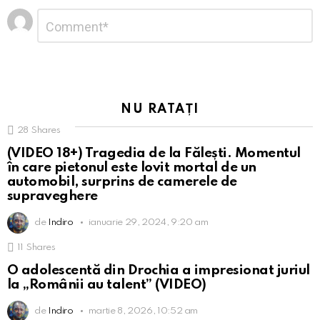
Lasă
Comentariu
*
un
răspuns
NU RATAȚI
28
Shares
(VIDEO 18+) Tragedia de la Fălești. Momentul
în care pietonul este lovit mortal de un
automobil, surprins de camerele de
supraveghere
de
Indiro
ianuarie 29, 2024, 9:20 am
11
Shares
O adolescentă din Drochia a impresionat juriul
la „Românii au talent” (VIDEO)
de
Indiro
martie 8, 2026, 10:52 am