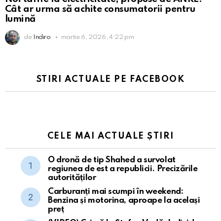
Cât ar urma să achite consumatorii pentru
lumină
de
Indiro
martie 6, 2026, 4:22 pm
STIRI ACTUALE PE FACEBOOK
CELE MAI ACTUALE ȘTIRI
O dronă de tip Shahed a survolat
regiunea de est a republicii. Precizările
autorităților
Carburanți mai scumpi în weekend:
Benzina și motorina, aproape la același
preț