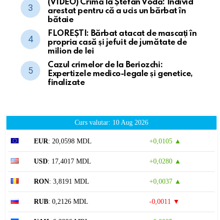
(VIDEO) Crimă la Ștefan Vodă: Individ
arestat pentru că a ucis un bărbat în
bătaie
FLOREȘTI: Bărbat atacat de mascați în
propria casă și jefuit de jumătate de
milion de lei
Cazul crimelor de la Beriozchi:
Expertizele medico-legale și genetice,
finalizate
Curs valutar: 10 Aug 2026
EUR
: 20,0598 MDL
+0,0105 ▲
USD
: 17,4017 MDL
+0,0280 ▲
RON
: 3,8191 MDL
+0,0037 ▲
RUB
: 0,2126 MDL
-0,0011 ▼