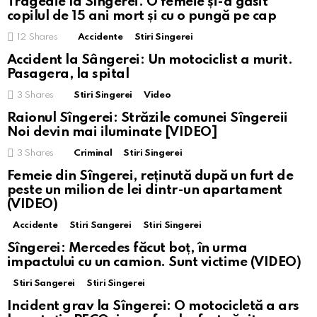
Tragedie la Sîngerei. O femeie și-a găsit
copilul de 15 ani mort și cu o pungă pe cap
12
Shares
Accidente
Stiri Singerei
Accident la Sângerei: Un motociclist a murit.
Pasagera, la spital
3
Shares
Stiri Singerei
Video
Raionul Sîngerei: Străzile comunei Sîngereii
Noi devin mai iluminate [VIDEO]
3
Shares
Criminal
Stiri Singerei
Femeie din Sîngerei, reținută după un furt de
peste un milion de lei dintr-un apartament
(VIDEO)
Accidente
Stiri Sangerei
Stiri Singerei
Sîngerei: Mercedes făcut boț, în urma
impactului cu un camion. Sunt victime (VIDEO)
Stiri Sangerei
Stiri Singerei
Incident grav la Sîngerei: O motocicletă a ars