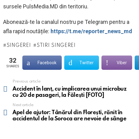
sursele PulsMedia.MD din teritoriu.
Abonează-te la canalul nostru pe Telegram pentru a
afla rapid noutățile:
https://t.me/reporter_news_md
SINGEREI
STIRI SINGEREI
32
Facebook
Twitter
Viber
SHARES
Previous article
See
more
Accident în lanț, cu implicarea unui microbuz
cu 20 de pasageri, la Fălești [FOTO]
Next article
Apel de ajutor: Tânărul din Florești, rănit în
accidentul de la Soroca are nevoie de sânge