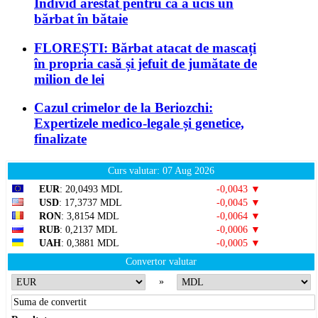
Individ arestat pentru că a ucis un
bărbat în bătaie
FLOREȘTI: Bărbat atacat de mascați
în propria casă și jefuit de jumătate de
milion de lei
Cazul crimelor de la Beriozchi:
Expertizele medico-legale și genetice,
finalizate
Curs valutar: 07 Aug 2026
EUR
: 20,0493 MDL
-0,0043 ▼
USD
: 17,3737 MDL
-0,0045 ▼
RON
: 3,8154 MDL
-0,0064 ▼
RUB
: 0,2137 MDL
-0,0006 ▼
UAH
: 0,3881 MDL
-0,0005 ▼
Convertor valutar
»