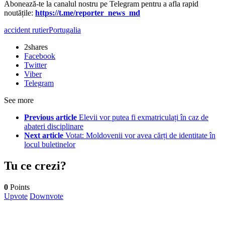
Abonează-te la canalul nostru pe Telegram pentru a afla rapid
noutățile:
https://t.me/reporter_news_md
accident rutier
Portugalia
2
shares
Facebook
Twitter
Viber
Telegram
See more
Previous article
Elevii vor putea fi exmatriculați în caz de
abateri disciplinare
Next article
Votat: Moldovenii vor avea cărți de identitate în
locul buletinelor
Tu ce crezi?
0
Points
Upvote
Downvote