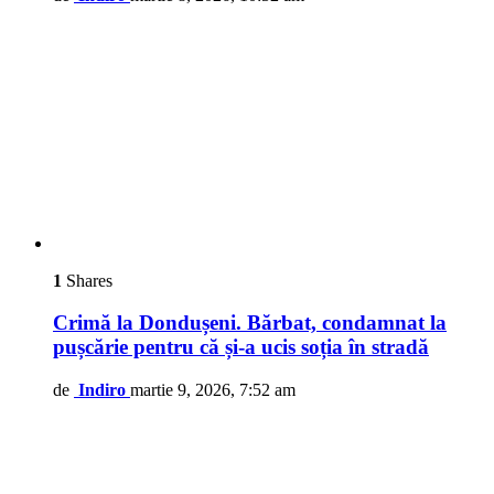
1
Shares
Crimă la Dondușeni. Bărbat, condamnat la
pușcărie pentru că și-a ucis soția în stradă
de
Indiro
martie 9, 2026, 7:52 am