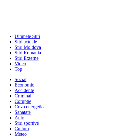
Ultimele Stiri
Stiri actuale
Stiri Moldova
Stiri Romania
Stiri Externe
Video
Top
Social
Economic
Accidente
Criminal
Coruptie
Criza energetica
Sanatate
Auto
Stiri sportive
Cultura
Meteo