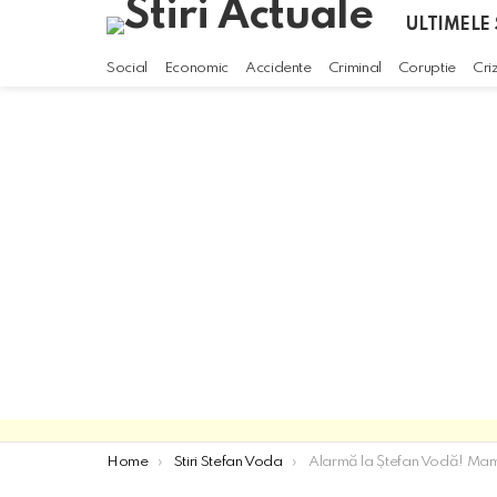
ULTIMELE 
Social
Economic
Accidente
Criminal
Coruptie
Cri
You are here:
Home
Stiri Stefan Voda
Alarmă la Ștefan Vodă! Mamă și copil, la spital după o intoxicație gravă cu