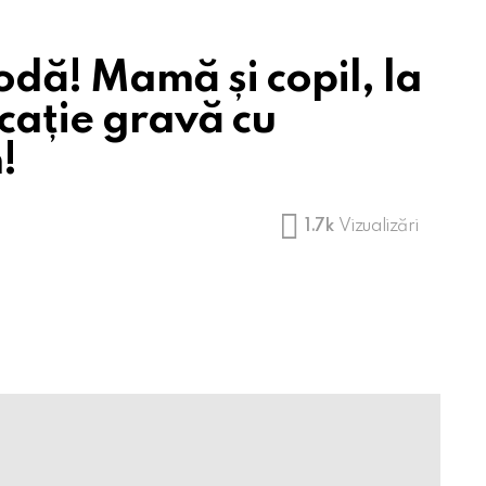
dă! Mamă și copil, la
icație gravă cu
!
1.7k
Vizualizări