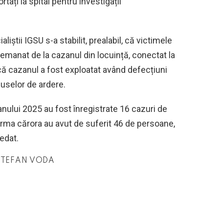
rtați la spital pentru investigații
iștii IGSU s-a stabilit, prealabil, că victimele
 emanat de la cazanul din locuință, conectat la
 că cazanul a fost exploatat având defecțiuni
uselor de ardere.
nului 2025 au fost înregistrate 16 cazuri de
urma cărora au avut de suferit 46 de persoane,
edat.
STEFAN VODA