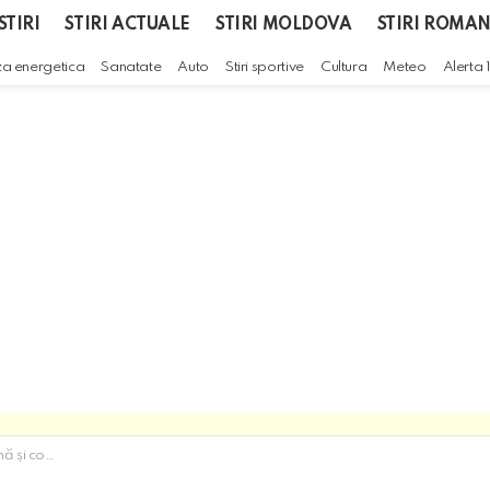
STIRI
STIRI ACTUALE
STIRI MOLDOVA
STIRI ROMAN
za energetica
Sanatate
Auto
Stiri sportive
Cultura
Meteo
Alerta 
 monoxid de carbon!