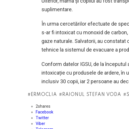
Ulterior, mama și copilul au fost transpo
suplimentare.
În urma cercetărilor efectuate de special
s-ar fi intoxicat cu monoxid de carbon,
gaze naturale. Salvatorii, au constatat
tehnice la sistemul de evacuare a prod
Conform datelor IGSU, de la începutul a
intoxicație cu produsele de ardere, în 
inclusiv 30 copii, iar 2 persoane au dec
ERMOCLIA
RAIONUL STEFAN VODA
2
shares
Facebook
Twitter
Viber