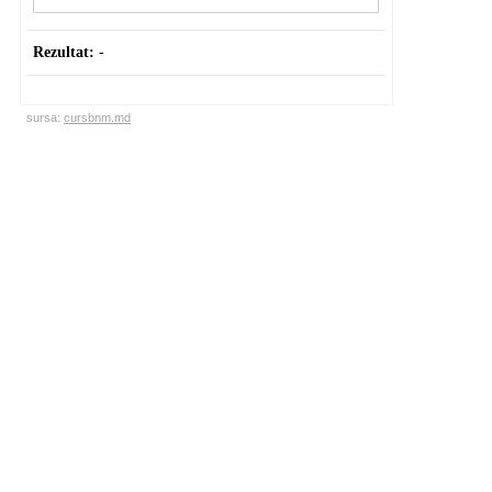
Rezultat:
-
sursa:
cursbnm.md