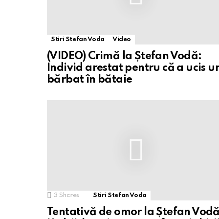
Stiri Stefan Voda
Video
(VIDEO) Crimă la Ștefan Vodă:
Individ arestat pentru că a ucis u
bărbat în bătaie
3
Shares
Stiri Stefan Voda
Tentativă de omor la Ștefan Vodă