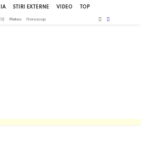
IA
STIRI EXTERNE
VIDEO
TOP
CAUTA
SWITCH
112
Meteo
Horoscop
SKIN