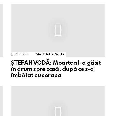
2
Shares
Stiri Stefan Voda
ȘTEFAN VODĂ: Moartea l-a găsit
în drum spre casă, după ce s-a
îmbătat cu sora sa