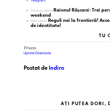
Telegram
Raionul Râșcani: Trei pers
See
Previous article
more
weekend
Reguli noi la frontieră! Acce
Next article
de identitate!
TU 
7
Points
Upvote
Downvote
Postat de
Indiro
AȚI PUTEA DORI, 