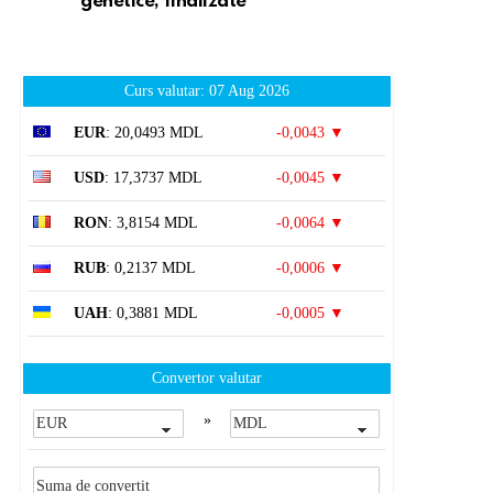
genetice, finalizate
Curs valutar: 07 Aug 2026
EUR
: 20,0493 MDL
-0,0043 ▼
USD
: 17,3737 MDL
-0,0045 ▼
RON
: 3,8154 MDL
-0,0064 ▼
RUB
: 0,2137 MDL
-0,0006 ▼
UAH
: 0,3881 MDL
-0,0005 ▼
Convertor valutar
»