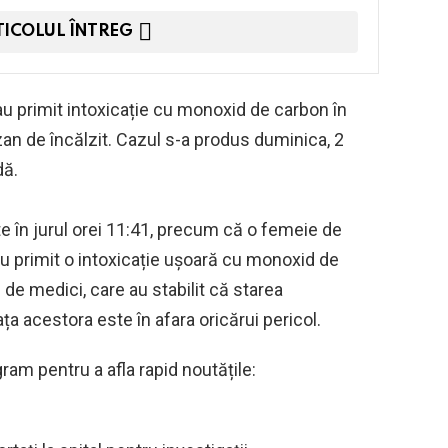
TICOLUL ÎNTREG
au primit intoxicație cu monoxid de carbon în
zan de încălzit. Cazul s-a produs duminica, 2
dă.
tate în jurul orei 11:41, precum că o femeie de
 au primit o intoxicație ușoară cu monoxid de
 de medici, care au stabilit că starea
ța acestora este în afara oricărui pericol.
ram pentru a afla rapid noutățile: