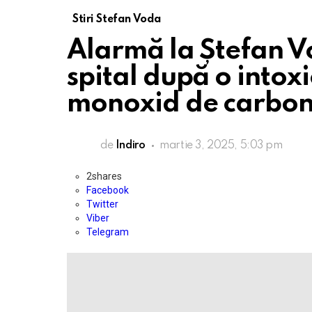
Stiri Stefan Voda
Alarmă la Ștefan Vo
spital după o intox
monoxid de carbon
de
Indiro
martie 3, 2025, 5:03 pm
2
shares
Facebook
Twitter
Viber
Telegram