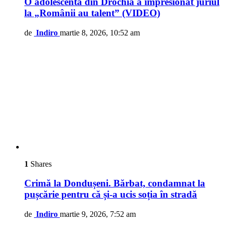
O adolescentă din Drochia a impresionat juriul
la „Românii au talent” (VIDEO)
de
Indiro
martie 8, 2026, 10:52 am
1
Shares
Crimă la Dondușeni. Bărbat, condamnat la
pușcărie pentru că și-a ucis soția în stradă
de
Indiro
martie 9, 2026, 7:52 am