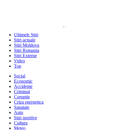
Ultimele Stiri
Stiri actuale
Stiri Moldova
Stiri Romania
Stiri Externe
Video
Top
Social
Economic
Accidente
Criminal
Coruptie
Criza energetica
Sanatate
Auto
Stiri sportive
Cultura
Meteo