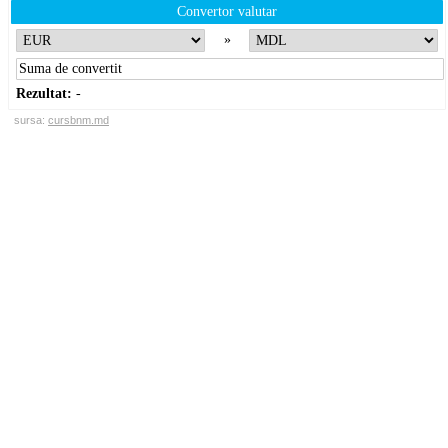
Convertor valutar
»
Rezultat:
-
sursa:
cursbnm.md