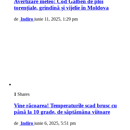
Avertizare meteo: Cod Galben de ploi
torențiale, grindină și vijelie în Moldova
de
Indiro
iunie 11, 2025, 1:29 pm
1
Shares
Vine răcoarea! Temperaturile scad brusc cu
până la 10 grade, de săptămâna viitoare
de
Indiro
iunie 6, 2025, 5:51 pm