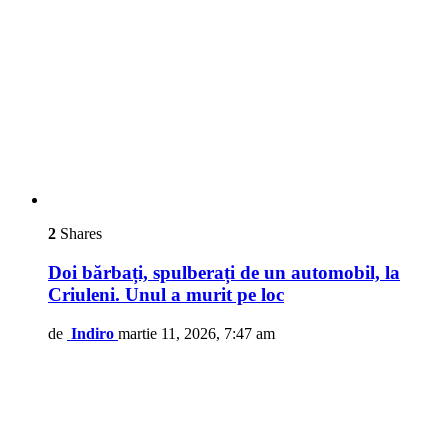
2
Shares
Doi bărbați, spulberați de un automobil, la
Criuleni. Unul a murit pe loc
de
Indiro
martie 11, 2026, 7:47 am