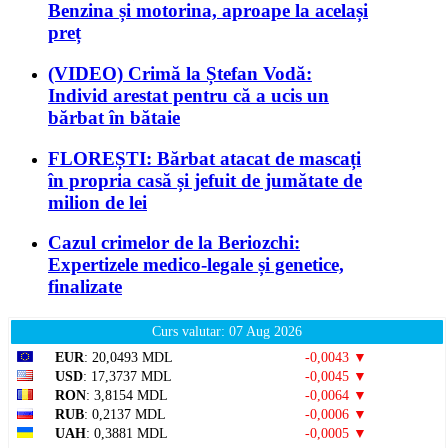
Benzina și motorina, aproape la același
preț
(VIDEO) Crimă la Ștefan Vodă:
Individ arestat pentru că a ucis un
bărbat în bătaie
FLOREȘTI: Bărbat atacat de mascați
în propria casă și jefuit de jumătate de
milion de lei
Cazul crimelor de la Beriozchi:
Expertizele medico-legale și genetice,
finalizate
Curs valutar: 07 Aug 2026
EUR
: 20,0493 MDL
-0,0043 ▼
USD
: 17,3737 MDL
-0,0045 ▼
RON
: 3,8154 MDL
-0,0064 ▼
RUB
: 0,2137 MDL
-0,0006 ▼
UAH
: 0,3881 MDL
-0,0005 ▼