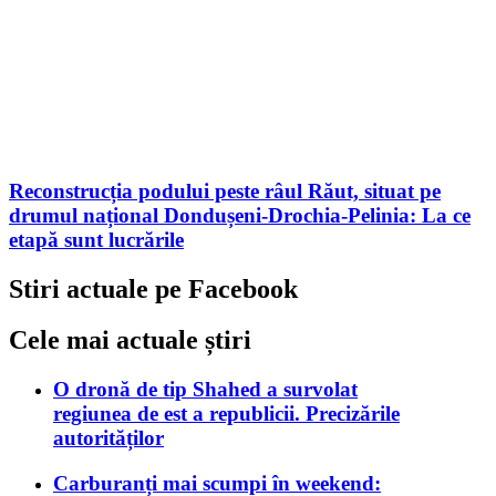
Reconstrucția podului peste râul Răut, situat pe
drumul național Dondușeni-Drochia-Pelinia: La ce
etapă sunt lucrările
Stiri actuale pe Facebook
Cele mai actuale știri
O dronă de tip Shahed a survolat
regiunea de est a republicii. Precizările
autorităților
Carburanți mai scumpi în weekend: