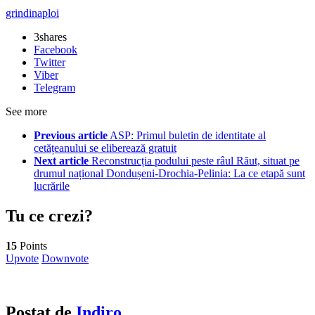
grindina
ploi
3
shares
Facebook
Twitter
Viber
Telegram
See more
Previous article
ASP: Primul buletin de identitate al
cetățeanului se eliberează gratuit
Next article
Reconstrucția podului peste râul Răut, situat pe
drumul național Dondușeni-Drochia-Pelinia: La ce etapă sunt
lucrările
Tu ce crezi?
15
Points
Upvote
Downvote
Postat de
Indiro