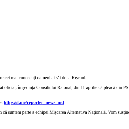
e cei mai cunoscuți oameni ai săi de la Rîșcani.
unțat oficial, în ședința Consiliului Raional, din 11 aprilie că pleacă d
le:
https://t.me/reporter_news_md
că suntem parte a echipei Mișcarea Alternativa Națională. Vom susține ș