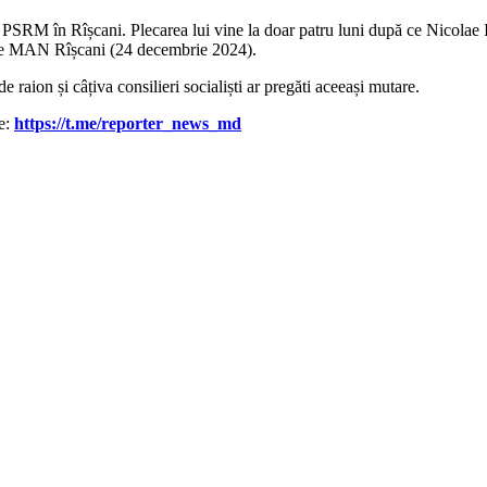
ța PSRM în Rîșcani. Plecarea lui vine la doar patru luni după ce Nicolae Ia
riale MAN Rîșcani (24 decembrie 2024).
 raion și câțiva consilieri socialiști ar pregăti aceeași mutare.
le:
https://t.me/reporter_news_md