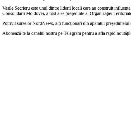
Vasile Secrieru este unul dintre liderii locali care au construit influen
Consolidării Moldovei, a fost ales președinte al Organizației Terito
Potrivit surselor NordNews, alți funcționari din aparatul președintelui de
‍Abonează-te la canalul nostru pe Telegram pentru a afla rapid noutăți