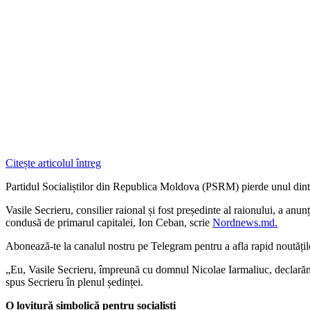
Citește articolul întreg
Partidul Socialiștilor din Republica Moldova (PSRM) pierde unul dintr
Vasile Secrieru, consilier raional și fost președinte al raionului, a an
condusă de primarul capitalei, Ion Ceban, scrie
Nordnews.md.
‍Abonează-te la canalul nostru pe Telegram pentru a afla rapid noutăți
„Eu, Vasile Secrieru, împreună cu domnul Nicolae Iarmaliuc, declarăm 
spus Secrieru în plenul ședinței.
O lovitură simbolică pentru socialiști