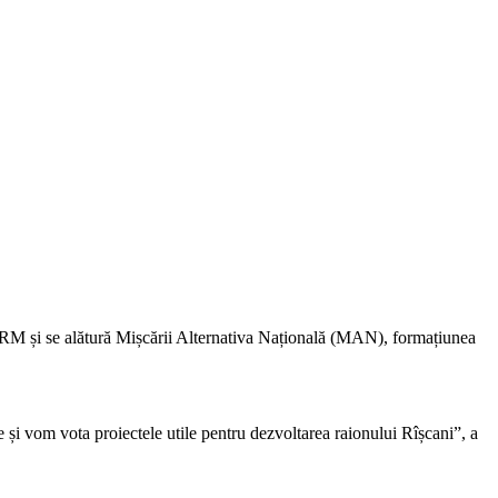
in PSRM și se alătură Mișcării Alternativa Națională (MAN), formațiunea
i vom vota proiectele utile pentru dezvoltarea raionului Rîșcani”, a