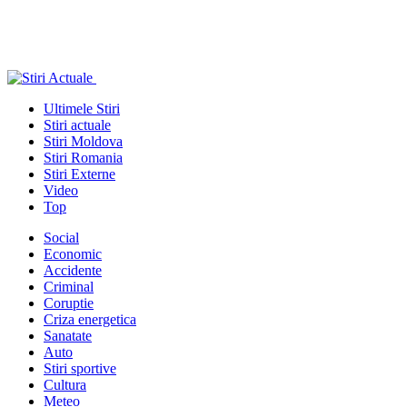
Ultimele Stiri
Stiri actuale
Stiri Moldova
Stiri Romania
Stiri Externe
Video
Top
Social
Economic
Accidente
Criminal
Coruptie
Criza energetica
Sanatate
Auto
Stiri sportive
Cultura
Meteo