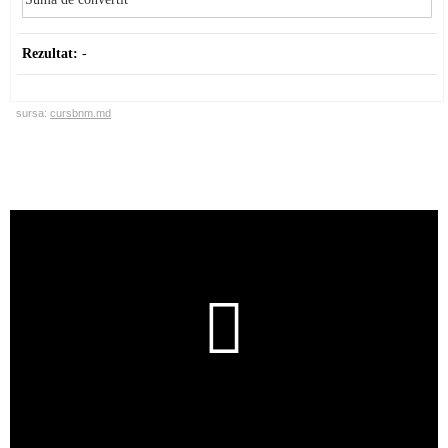
Rezultat:
-
sursa:
cursbnm.md