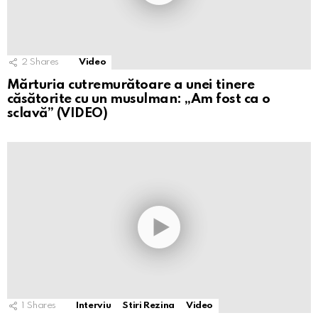
2
Shares
Video
Mărturia cutremurătoare a unei tinere
căsătorite cu un musulman: „Am fost ca o
sclavă” (VIDEO)
1
Shares
Interviu
Stiri Rezina
Video