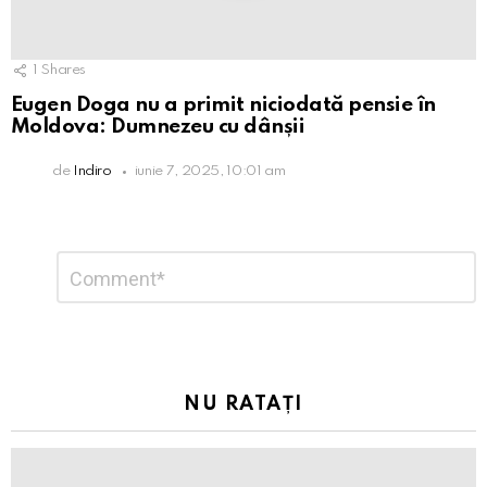
1
Shares
Eugen Doga nu a primit niciodată pensie în
Moldova: Dumnezeu cu dânșii
de
Indiro
iunie 7, 2025, 10:01 am
Lasă
Comentariu
*
un
răspuns
NU RATAȚI