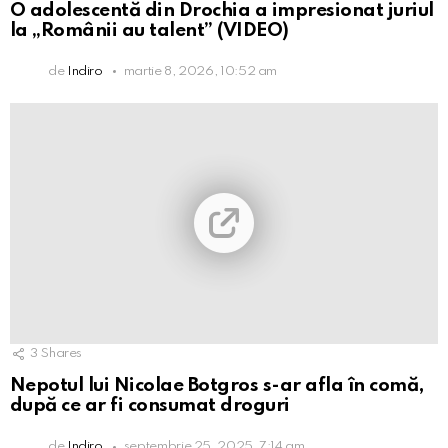
O adolescentă din Drochia a impresionat juriul
la „Românii au talent” (VIDEO)
de
Indiro
martie 8, 2026, 10:52 am
3
Shares
Nepotul lui Nicolae Botgros s-ar afla în comă,
după ce ar fi consumat droguri
de
Indiro
septembrie 25, 2025, 7:14 am