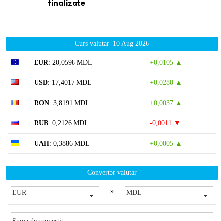
finalizate
Curs valutar: 10 Aug 2026
EUR
: 20,0598 MDL
+0,0105 ▲
USD
: 17,4017 MDL
+0,0280 ▲
RON
: 3,8191 MDL
+0,0037 ▲
RUB
: 0,2126 MDL
-0,0011 ▼
UAH
: 0,3886 MDL
+0,0005 ▲
Convertor valutar
»