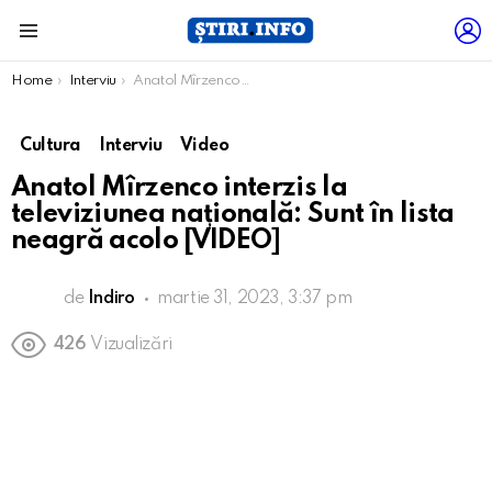
L
Menu
You are here:
Home
Interviu
Anatol Mîrzenco interzis la televiziunea națională: Sunt în lista neagră acolo [VIDEO]
Cultura
Interviu
Video
Anatol Mîrzenco interzis la
televiziunea națională: Sunt în lista
neagră acolo [VIDEO]
de
Indiro
martie 31, 2023, 3:37 pm
426
Vizualizări