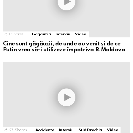
1
Shares
Gagauzia
Interviu
Video
Cine sunt găgăuzii, de unde au venit și de ce
Putin vrea să-i utilizeze împotriva R.Moldova
27
Shares
Accidente
Interviu
Stiri Drochia
Video