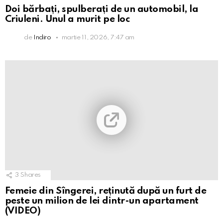
Doi bărbați, spulberați de un automobil, la
Criuleni. Unul a murit pe loc
de
Indiro
martie 11, 2026, 7:47 am
3
Shares
Femeie din Sîngerei, reținută după un furt de
peste un milion de lei dintr-un apartament
(VIDEO)