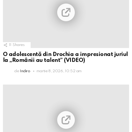
11
Shares
O adolescentă din Drochia a impresionat juriul
la „Românii au talent” (VIDEO)
de
Indiro
martie 8, 2026, 10:52 am