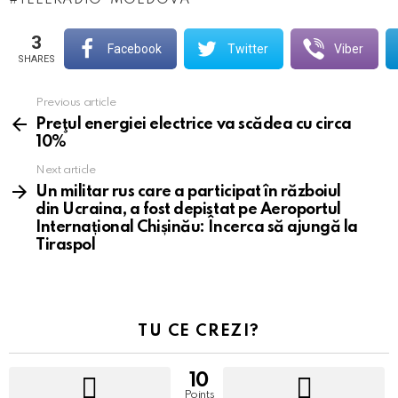
TELERADIO-MOLDOVA
3
Facebook
Twitter
Viber
SHARES
Previous article
See
more
Preţul energiei electrice va scădea cu circa
10%
Next article
Un militar rus care a participat în războiul
din Ucraina, a fost depistat pe Aeroportul
Internațional Chișinău: Încerca să ajungă la
Tiraspol
TU CE CREZI?
10
Points