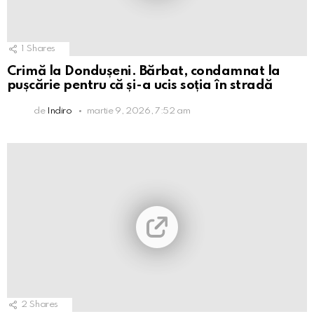
1
Shares
Crimă la Dondușeni. Bărbat, condamnat la
pușcărie pentru că și-a ucis soția în stradă
de
Indiro
martie 9, 2026, 7:52 am
2
Shares