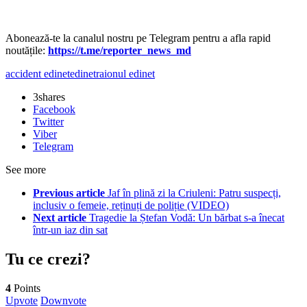
‍Abonează-te la canalul nostru pe Telegram pentru a afla rapid
noutățile:
https://t.me/reporter_news_md
accident edinet
edinet
raionul edinet
3
shares
Facebook
Twitter
Viber
Telegram
See more
Previous article
Jaf în plină zi la Criuleni: Patru suspecți,
inclusiv o femeie, reținuți de poliție (VIDEO)
Next article
Tragedie la Ștefan Vodă: Un bărbat s-a înecat
într-un iaz din sat
Tu ce crezi?
4
Points
Upvote
Downvote