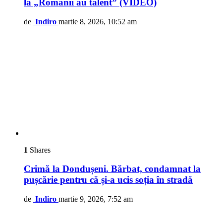
la „Românii au talent” (VIDEO)
de
Indiro
martie 8, 2026, 10:52 am
1
Shares
Crimă la Dondușeni. Bărbat, condamnat la
pușcărie pentru că și-a ucis soția în stradă
de
Indiro
martie 9, 2026, 7:52 am