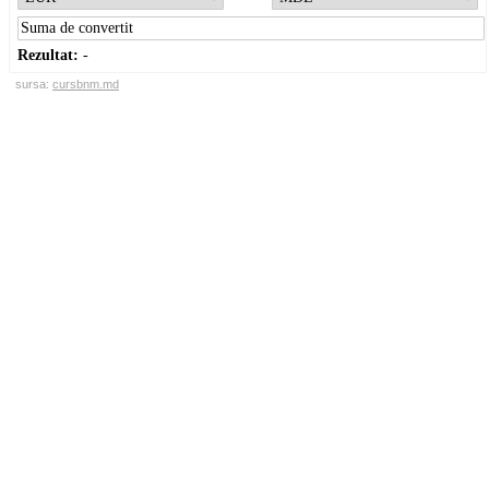
Rezultat:
-
sursa:
cursbnm.md