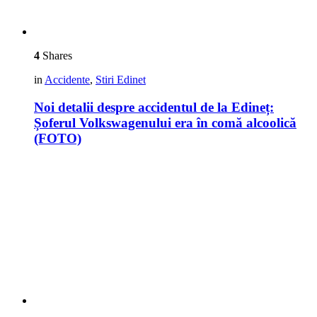
4
Shares
in
Accidente
,
Stiri Edinet
Noi detalii despre accidentul de la Edineț:
Șoferul Volkswagenului era în comă alcoolică
(FOTO)