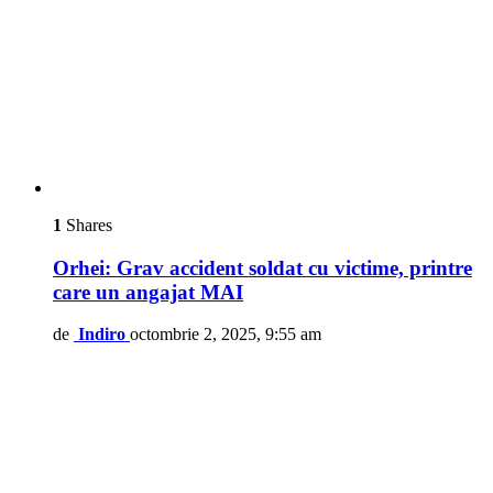
1
Shares
Orhei: Grav accident soldat cu victime, printre
care un angajat MAI
de
Indiro
octombrie 2, 2025, 9:55 am