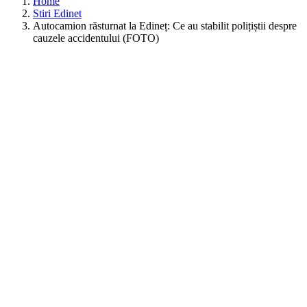
Home
Stiri Edinet
Autocamion răsturnat la Edineț: Ce au stabilit polițiștii despre
cauzele accidentului (FOTO)