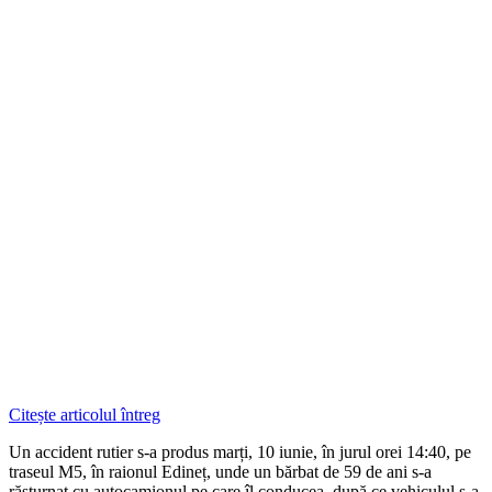
Citește articolul întreg
Un accident rutier s-a produs marți, 10 iunie, în jurul orei 14:40, pe
traseul M5, în raionul Edineț, unde un bărbat de 59 de ani s-a
răsturnat cu autocamionul pe care îl conducea, după ce vehiculul s-a