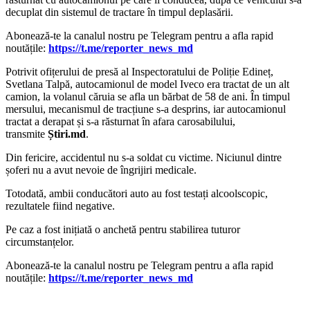
decuplat din sistemul de tractare în timpul deplasării.
‍Abonează-te la canalul nostru pe Telegram pentru a afla rapid
noutățile:
https://t.me/reporter_news_md
Potrivit ofițerului de presă al Inspectoratului de Poliție Edineț,
Svetlana Talpă, autocamionul de model Iveco era tractat de un alt
camion, la volanul căruia se afla un bărbat de 58 de ani. În timpul
mersului, mecanismul de tracțiune s-a desprins, iar autocamionul
tractat a derapat și s-a răsturnat în afara carosabilului,
transmite
Știri.md
.
Din fericire, accidentul nu s-a soldat cu victime. Niciunul dintre
șoferi nu a avut nevoie de îngrijiri medicale.
Totodată, ambii conducători auto au fost testați alcoolscopic,
rezultatele fiind negative.
Pe caz a fost inițiată o anchetă pentru stabilirea tuturor
circumstanțelor.
‍Abonează-te la canalul nostru pe Telegram pentru a afla rapid
noutățile:
https://t.me/reporter_news_md