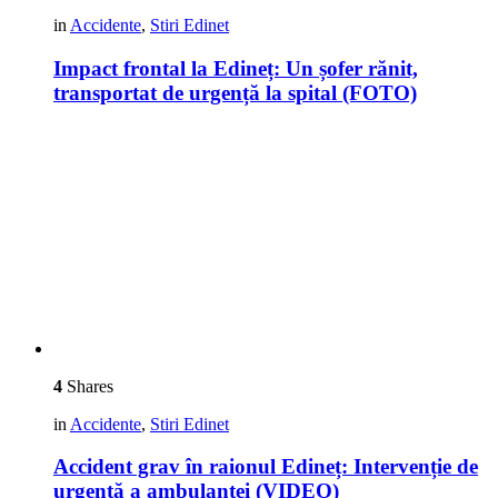
in
Accidente
,
Stiri Edinet
Impact frontal la Edineț: Un șofer rănit,
transportat de urgență la spital (FOTO)
4
Shares
in
Accidente
,
Stiri Edinet
Accident grav în raionul Edineț: Intervenție de
urgență a ambulanței (VIDEO)