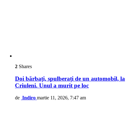
2
Shares
Doi bărbați, spulberați de un automobil, la
Criuleni. Unul a murit pe loc
de
Indiro
martie 11, 2026, 7:47 am