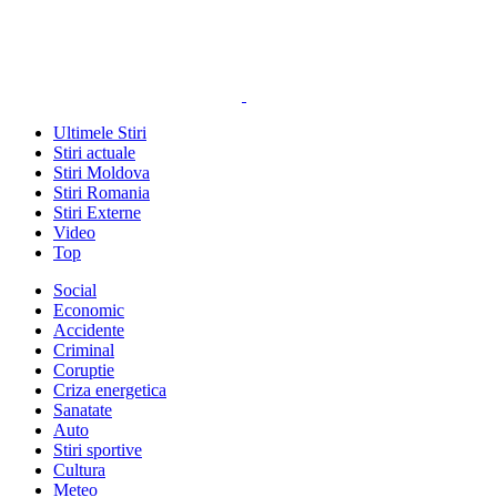
Ultimele Stiri
Stiri actuale
Stiri Moldova
Stiri Romania
Stiri Externe
Video
Top
Social
Economic
Accidente
Criminal
Coruptie
Criza energetica
Sanatate
Auto
Stiri sportive
Cultura
Meteo