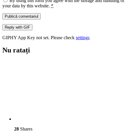
By using this form you agree with the storage and handling of
your data by this website.
*
Publică comentariul
Reply with
GIF
GIPHY App Key not set. Please check
settings
Nu ratați
28
Shares