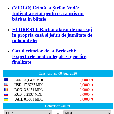
(VIDEO) Crimă la Ștefan Vodă:
Individ arestat pentru că a ucis un
bărbat în bătaie
FLOREȘTI: Bărbat atacat de mascați
în propria casă și jefuit de jumătate de
milion de lei
Cazul crimelor de la Beriozchi:
Expertizele medico-legale și genetice,
finalizate
Curs valutar: 08 Aug 2026
EUR
: 20,0493 MDL
0,0000 ▼
USD
: 17,3737 MDL
0,0000 ▼
RON
: 3,8154 MDL
0,0000 ▼
RUB
: 0,2137 MDL
0,0000 ▼
UAH
: 0,3881 MDL
0,0000 ▼
Convertor valutar
»