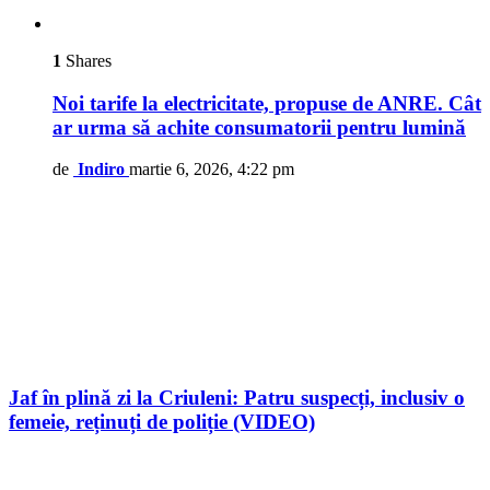
1
Shares
Noi tarife la electricitate, propuse de ANRE. Cât
ar urma să achite consumatorii pentru lumină
de
Indiro
martie 6, 2026, 4:22 pm
Jaf în plină zi la Criuleni: Patru suspecți, inclusiv o
femeie, reținuți de poliție (VIDEO)