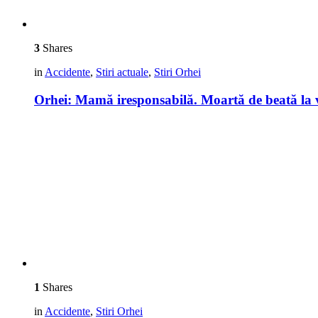
3
Shares
in
Accidente
,
Stiri actuale
,
Stiri Orhei
Orhei: Mamă iresponsabilă. Moartă de beată la vo
1
Shares
in
Accidente
,
Stiri Orhei