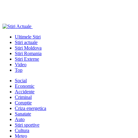
Ultimele Stiri
Stiri actuale
Stiri Moldova
Stiri Romania
Stiri Externe
Video
Top
Social
Economic
Accidente
Criminal
Coruptie
Criza energetica
Sanatate
Auto
Stiri sportive
Cultura
Meteo