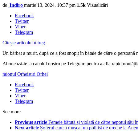
de
Indiro
martie 13, 2024, 10:37 pm
1.5k
Vizualizări
Facebook
Twitter
Viber
Telegram
Citește articolul întreg
Un bărbat a murit, după ce a fost snopit în bătaie de către o persoană n
Abonează-te la canalul nostru pe Telegram pentru a afla rapid noutăți
raionul Orhei
stiri Orhei
Facebook
Twitter
Viber
Telegram
See more
Previous article
Femeie bătută și violată de către nepotul său î
Next article
Șoferul care a mușcat un polițist de ureche la Anen