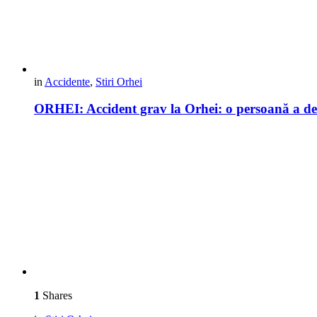
in
Accidente
,
Stiri Orhei
ORHEI: Accident grav la Orhei: o persoană a dec
1
Shares