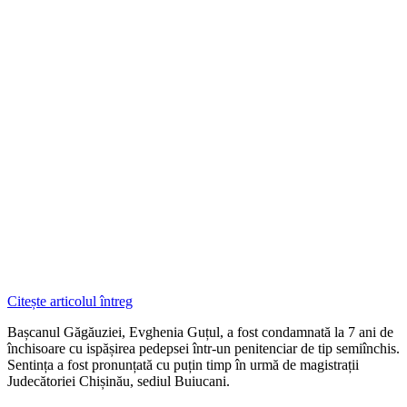
Citește articolul întreg
Bașcanul Găgăuziei, Evghenia Guțul, a fost condamnată la 7 ani de
închisoare cu ispășirea pedepsei într-un penitenciar de tip semiînchis.
Sentința a fost pronunțată cu puțin timp în urmă de magistrații
Judecătoriei Chișinău, sediul Buiucani.