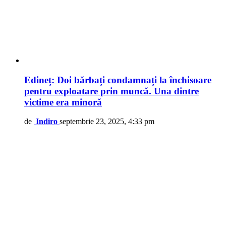
Edineț: Doi bărbați condamnați la închisoare
pentru exploatare prin muncă. Una dintre
victime era minoră
de
Indiro
septembrie 23, 2025, 4:33 pm