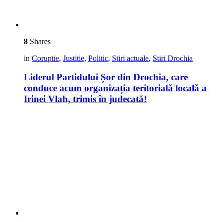
8
Shares
in
Coruptie
,
Justitie
,
Politic
,
Stiri actuale
,
Stiri Drochia
Liderul Partidului Șor din Drochia, care
conduce acum organizația teritorială locală a
Irinei Vlah, trimis în judecată!