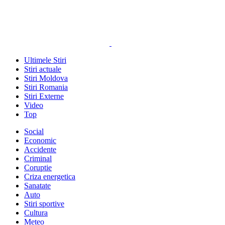
Ultimele Stiri
Stiri actuale
Stiri Moldova
Stiri Romania
Stiri Externe
Video
Top
Social
Economic
Accidente
Criminal
Coruptie
Criza energetica
Sanatate
Auto
Stiri sportive
Cultura
Meteo