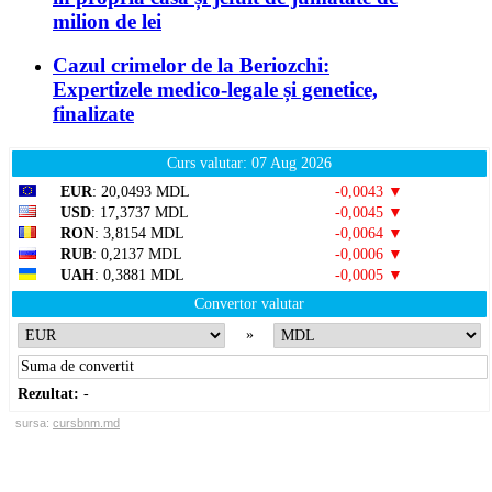
milion de lei
Cazul crimelor de la Beriozchi:
Expertizele medico-legale și genetice,
finalizate
Curs valutar: 07 Aug 2026
EUR
: 20,0493 MDL
-0,0043 ▼
USD
: 17,3737 MDL
-0,0045 ▼
RON
: 3,8154 MDL
-0,0064 ▼
RUB
: 0,2137 MDL
-0,0006 ▼
UAH
: 0,3881 MDL
-0,0005 ▼
Convertor valutar
»
Rezultat:
-
sursa:
cursbnm.md