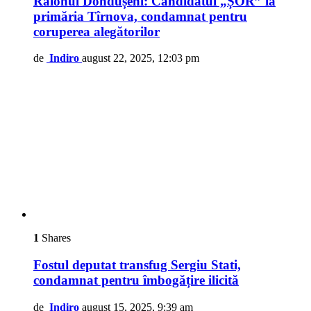
Raionul Dondușeni: Candidatul „ȘOR” la
primăria Tîrnova, condamnat pentru
coruperea alegătorilor
de
Indiro
august 22, 2025, 12:03 pm
1
Shares
Fostul deputat transfug Sergiu Stati,
condamnat pentru îmbogățire ilicită
de
Indiro
august 15, 2025, 9:39 am