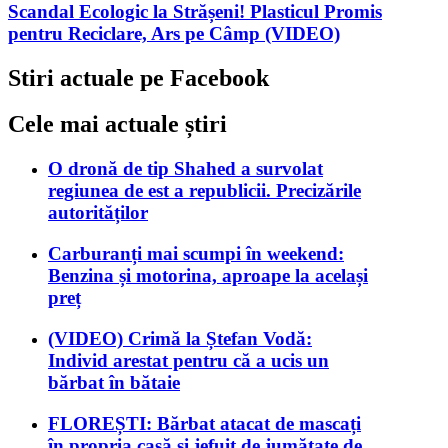
Scandal Ecologic la Strășeni! Plasticul Promis
pentru Reciclare, Ars pe Câmp (VIDEO)
Stiri actuale pe Facebook
Cele mai actuale știri
O dronă de tip Shahed a survolat
regiunea de est a republicii. Precizările
autorităților
Carburanți mai scumpi în weekend:
Benzina și motorina, aproape la același
preț
(VIDEO) Crimă la Ștefan Vodă:
Individ arestat pentru că a ucis un
bărbat în bătaie
FLOREȘTI: Bărbat atacat de mascați
în propria casă și jefuit de jumătate de