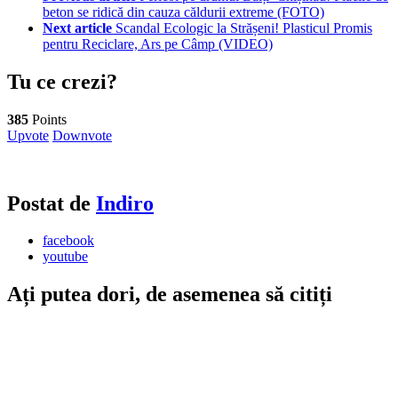
beton se ridică din cauza căldurii extreme (FOTO)
Next article
Scandal Ecologic la Strășeni! Plasticul Promis
pentru Reciclare, Ars pe Câmp (VIDEO)
Tu ce crezi?
385
Points
Upvote
Downvote
Postat de
Indiro
facebook
youtube
Ați putea dori, de asemenea să citiți