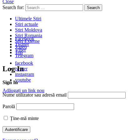
Close
Search for:
Search
Ultimele Stiri
Stiri actuale
Stiri Moldova
Stiri Romania
Facebook
Stiri Externe
Twitter
Video
Viber
Top
Telegram
facebook
Log In
twitter
instagram
youtube
Sign In
Adăugați un link nou
Nume utilizator sau adresă email
Parolă
Ține-mă minte