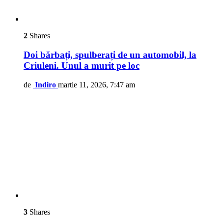
2
Shares
Doi bărbați, spulberați de un automobil, la
Criuleni. Unul a murit pe loc
de
Indiro
martie 11, 2026, 7:47 am
3
Shares