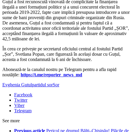
Guțul a fost recunoscută vinovată de complicitate la finanțarea
ilegală a unei formațiuni politice și a unui concurent electoral în
perioada 2019-2022, fapte care implică presupusa introducere a unor
sume de bani proveniți din grupuri criminale organizate din Rusia.
De asemenea, Guțul a fost condamnată și pentru faptul că a
coordonat activitatea unor oficii teritoriale ale fostului Partid „ȘOR”,
acceptând finanțarea ilegală a formațiunii în valoare de aproximativ
42,5 milioane de lei.
În ceea ce privește pe secretarul oficiului central al fostului Partid
„Șor”, Svetlana Popan, care figurează în același dosar cu Guțul,
aceasta a fost condamnată la 6 ani de închisoare.
‍Abonează-te la canalul nostru pe Telegram pentru a afla rapid
noutățile:
https://t.me/reporter_news_md
Evghenia Gutul
partidul sor
Sor
Facebook
Twitter
Viber
Telegram
See more
Previous article
Pericol pe drumul Bălți–Chișinău! Plăcile de