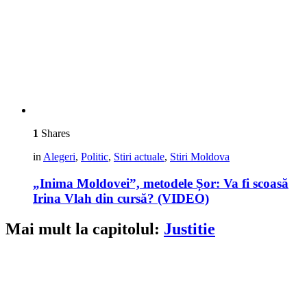
1
Shares
in
Alegeri
,
Politic
,
Stiri actuale
,
Stiri Moldova
„Inima Moldovei”, metodele Șor: Va fi scoasă
Irina Vlah din cursă? (VIDEO)
Mai mult la capitolul:
Justitie