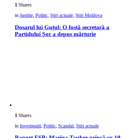
1
Shares
in
Justitie
,
Politic
,
Stiri actuale
,
Stiri Moldova
Dosarul lui Guțul: O fostă secretară a
Partidului Șor a depus mărturie
1
Shares
in
Investigatii
,
Politic
,
Scandal
,
Stiri actuale
Raport FSB: Marina Tauber prinsă cu 10