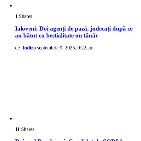
1
Shares
Ialoveni: Doi agenți de pază, judecați după ce
au bătut cu bestialitate un tânăr
de
Indiro
septembrie 9, 2025, 9:22 am
11
Shares