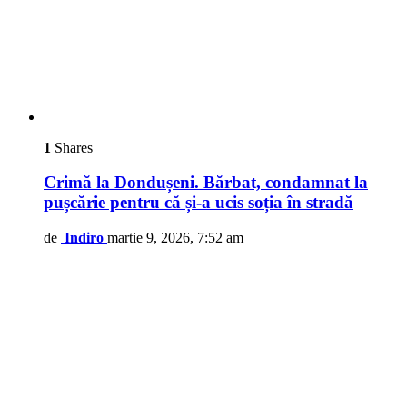
1
Shares
Crimă la Dondușeni. Bărbat, condamnat la
pușcărie pentru că și-a ucis soția în stradă
de
Indiro
martie 9, 2026, 7:52 am