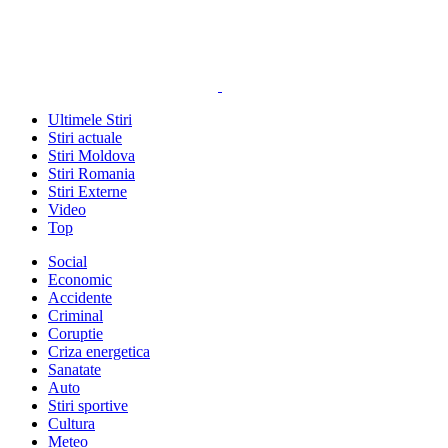
Ultimele Stiri
Stiri actuale
Stiri Moldova
Stiri Romania
Stiri Externe
Video
Top
Social
Economic
Accidente
Criminal
Coruptie
Criza energetica
Sanatate
Auto
Stiri sportive
Cultura
Meteo