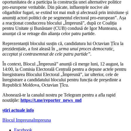
oportunitatea de a participa la construcția unei alternative politice
pro-europene veritabile. Din păcate, influențele nocive ale
oligarhilor fugari, se extind tot mai mult și afectează prin imixtiune și
anumiți actori politici de pe segmentul electoral pro-european”. Așa
a reacționat conducerea blocului „Împreună”, după ce Coaliția
pentru Unitate și Bunăstare (CUB) condusă de Igor Munteanu, a
anunțat că se retrage din alianța celor patru partide.
Reprezentanții blocului susțin că, candidatura lui Octavian Țîcu la
prezidențiale, a fost aleasă în
„urma unui proces democratic,
acceptat și contrasemnat de cele patru partide”.
În context, Blocul „Împreună” anunță că merge luni, 12 august, la
14:00, la Comisia Electorală Centrală pentru a depune actele pentru
înregistrarea Blocului Electoral „Împreună”, iar ulterior, cele de
înregistrare a candidatului blocului pentru funcția de președinte a
Republicii Moldova, Octavian Țîcu.
Abonează-te la canalul nostru pe Telegram pentru a afla rapid
noutățile:
https://t.me/reporter_news_md
știri actuale info
Blocul Impreuna
Impreuna
Facebook