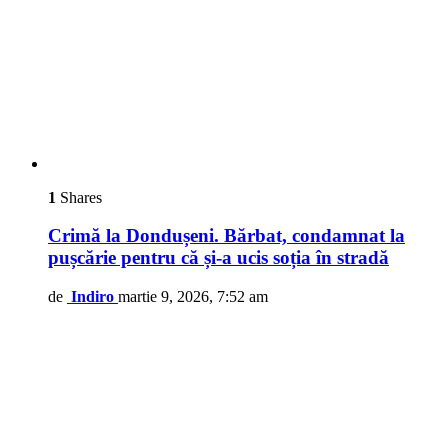
1
Shares
Crimă la Dondușeni. Bărbat, condamnat la
pușcărie pentru că și-a ucis soția în stradă
de
Indiro
martie 9, 2026, 7:52 am