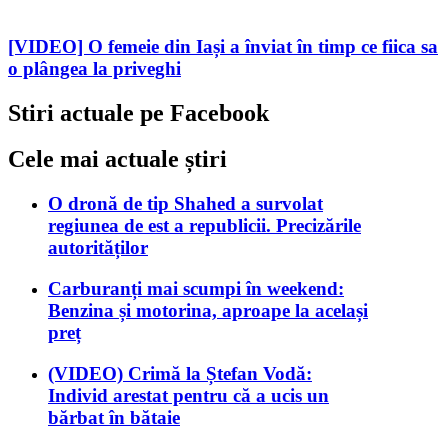
[VIDEO] O femeie din Iași a înviat în timp ce fiica sa
o plângea la priveghi
Stiri actuale pe Facebook
Cele mai actuale știri
O dronă de tip Shahed a survolat
regiunea de est a republicii. Precizările
autorităților
Carburanți mai scumpi în weekend:
Benzina și motorina, aproape la același
preț
(VIDEO) Crimă la Ștefan Vodă:
Individ arestat pentru că a ucis un
bărbat în bătaie