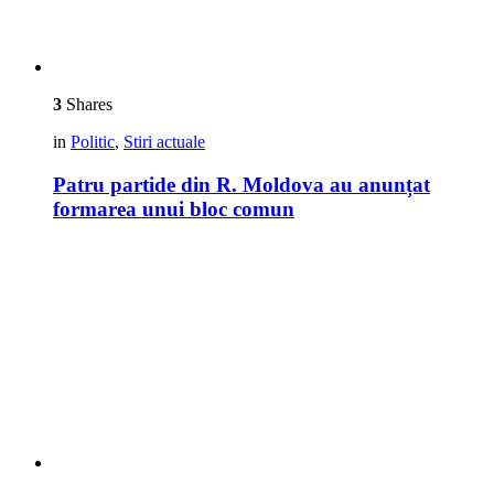
3
Shares
in
Politic
,
Stiri actuale
Patru partide din R. Moldova au anunțat
formarea unui bloc comun