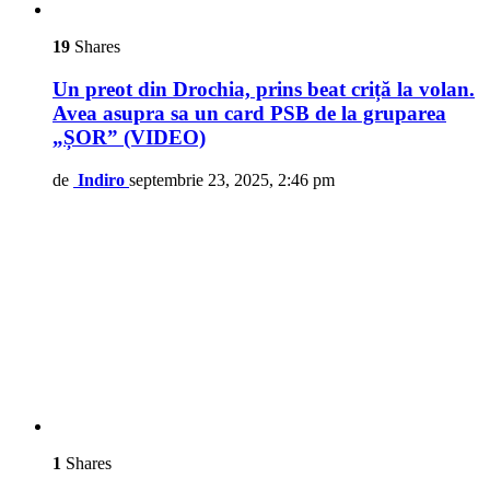
19
Shares
Un preot din Drochia, prins beat criță la volan.
Avea asupra sa un card PSB de la gruparea
„ȘOR” (VIDEO)
de
Indiro
septembrie 23, 2025, 2:46 pm
1
Shares