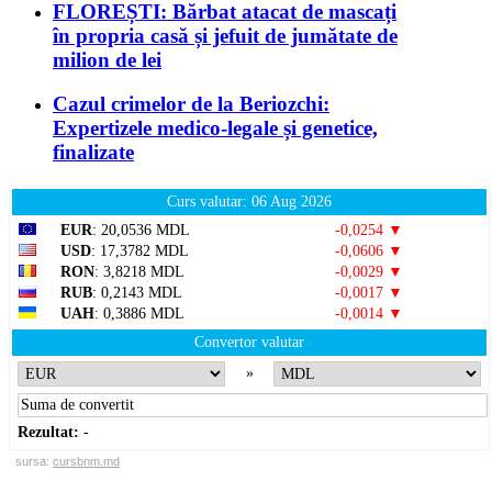
FLOREȘTI: Bărbat atacat de mascați
în propria casă și jefuit de jumătate de
milion de lei
Cazul crimelor de la Beriozchi:
Expertizele medico-legale și genetice,
finalizate
Curs valutar: 06 Aug 2026
EUR
: 20,0536 MDL
-0,0254 ▼
USD
: 17,3782 MDL
-0,0606 ▼
RON
: 3,8218 MDL
-0,0029 ▼
RUB
: 0,2143 MDL
-0,0017 ▼
UAH
: 0,3886 MDL
-0,0014 ▼
Convertor valutar
»
Rezultat:
-
sursa:
cursbnm.md