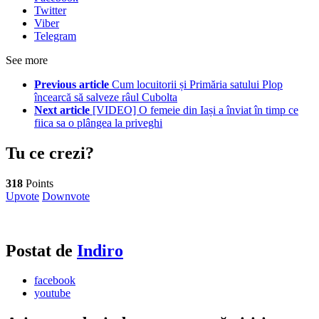
Twitter
Viber
Telegram
See more
Previous article
Cum locuitorii și Primăria satului Plop
încearcă să salveze râul Cubolta
Next article
[VIDEO] O femeie din Iași a înviat în timp ce
fiica sa o plângea la priveghi
Tu ce crezi?
318
Points
Upvote
Downvote
Postat de
Indiro
facebook
youtube