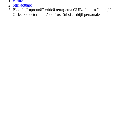
Home
Stiri actuale
Blocul „Împreună” critică retragerea CUB-ului din ”alianță”:
O decizie determinată de frustrări și ambiții personale