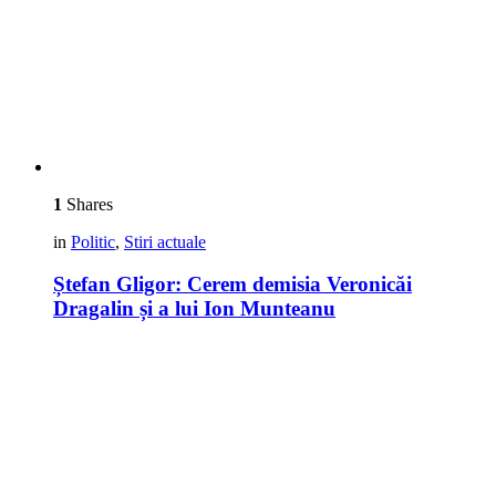
1
Shares
in
Politic
,
Stiri actuale
Ștefan Gligor: Cerem demisia Veronicăi
Dragalin și a lui Ion Munteanu