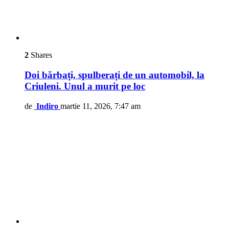
2
Shares
Doi bărbați, spulberați de un automobil, la
Criuleni. Unul a murit pe loc
de
Indiro
martie 11, 2026, 7:47 am