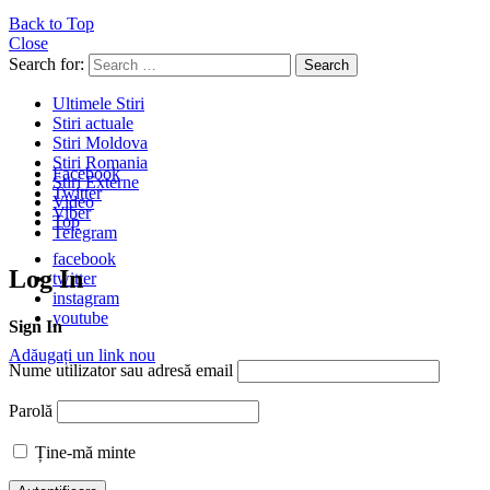
Back to Top
Close
Search for:
Search
Ultimele Stiri
Stiri actuale
Stiri Moldova
Stiri Romania
Facebook
Stiri Externe
Twitter
Video
Viber
Top
Telegram
facebook
Log In
twitter
instagram
youtube
Sign In
Adăugați un link nou
Nume utilizator sau adresă email
Parolă
Ține-mă minte