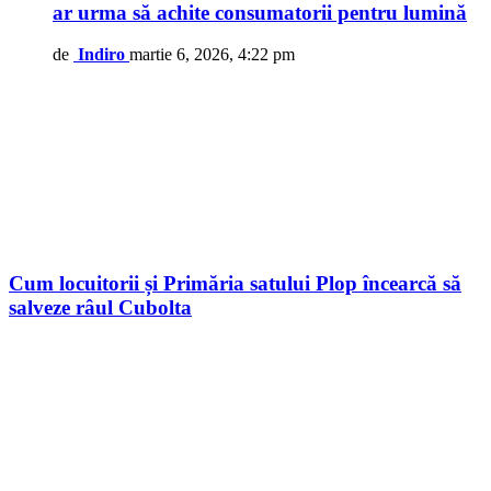
ar urma să achite consumatorii pentru lumină
de
Indiro
martie 6, 2026, 4:22 pm
Cum locuitorii și Primăria satului Plop încearcă să
salveze râul Cubolta