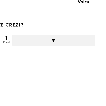
Voicu
CE CREZI?
1
Point