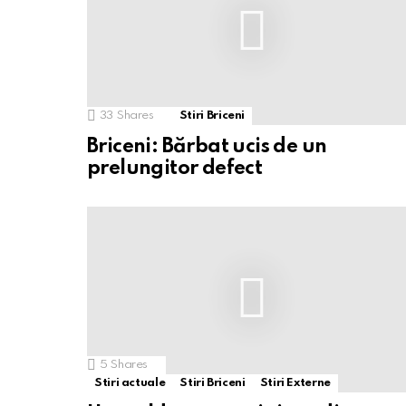
33
Shares
Stiri Briceni
Briceni: Bărbat ucis de un
prelungitor defect
5
Shares
Stiri actuale
Stiri Briceni
Stiri Externe