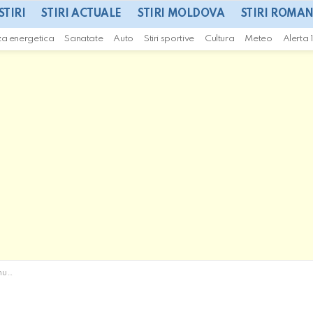
STIRI
STIRI ACTUALE
STIRI MOLDOVA
STIRI ROMAN
za energetica
Sanatate
Auto
Stiri sportive
Cultura
Meteo
Alerta 
eni