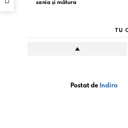
sania și mătura
TU 
Postat de
Indiro