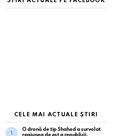
STIRI ACTUALE PE FACEBOOK
CELE MAI ACTUALE ȘTIRI
O dronă de tip Shahed a survolat
regiunea de est a republicii.