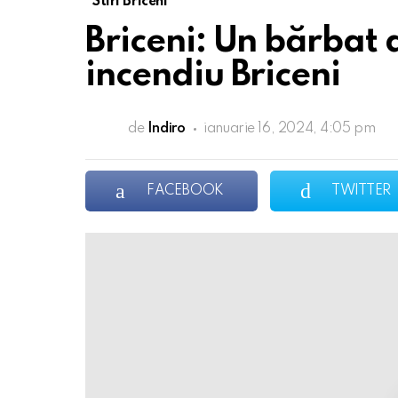
Stiri Briceni
Briceni: Un bărbat 
incendiu Briceni
de
Indiro
ianuarie 16, 2024, 4:05 pm
FACEBOOK
TWITTER