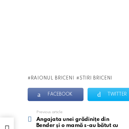
RAIONUL BRICENI
STIRI BRICENI
FACEBOOK
TWITTER
Previous article
See
more
Angajata unei grădinițe din
er și
Bender și o mamă s-au bătut cu