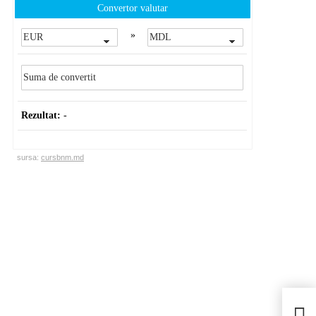
Convertor valutar
»
Rezultat:
-
sursa:
cursbnm.md
Se c
gene