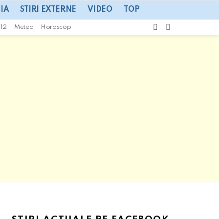
IA
STIRI EXTERNE
VIDEO
TOP
CAUTA
SWITCH
112
Meteo
Horoscop
SKIN