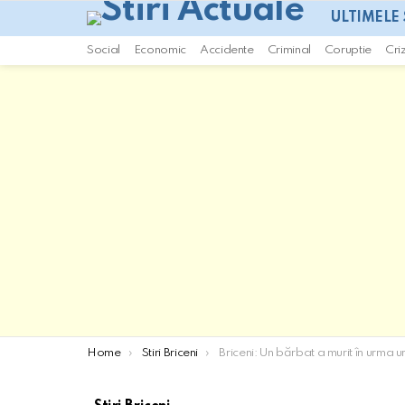
ULTIMELE 
Social
Economic
Accidente
Criminal
Coruptie
Cri
You are here:
Home
Stiri Briceni
Briceni: Un bărbat a murit în urma unui incendiu Bric