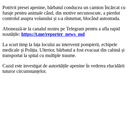
Potrivit presei apenine, bărbatul conducea un camion încărcat cu
furaje pentru animale când, din motive necunoscute, a pierdut
controlul asupra volanului și s-a răsturnat, blocând autostrada.
‍Abonează-te la canalul nostru pe Telegram pentru a afla rapid
noutățile:
https://t.me/reporter_news_md
La scurt timp la fața locului au intervenit pompierii, echipele
medicale și Poliția. Ulterior, bărbatul a fost evacuat din cabină și
transportat la spital cu multiple traume.
Cazul este investigat de autoritățile apenine în vederea elucidării
tuturor circumstanțelor.