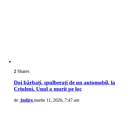
2
Shares
Doi bărbați, spulberați de un automobil, la
Criuleni. Unul a murit pe loc
de
Indiro
martie 11, 2026, 7:47 am