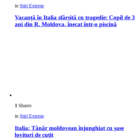
in
Stiri Externe
Vacanță în Italia sfârșită cu tragedie: Copil de 3
ani din R. Moldova, înecat într-o piscină
1
Shares
in
Stiri Externe
Italia: Tânăr moldovean înjunghiat cu șase
lovituri de cuțit