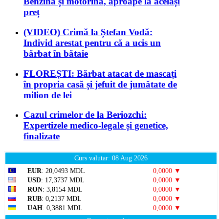
Benzina și motorina, aproape la același
preț
(VIDEO) Crimă la Ștefan Vodă:
Individ arestat pentru că a ucis un
bărbat în bătaie
FLOREȘTI: Bărbat atacat de mascați
în propria casă și jefuit de jumătate de
milion de lei
Cazul crimelor de la Beriozchi:
Expertizele medico-legale și genetice,
finalizate
Curs valutar: 08 Aug 2026
EUR
: 20,0493 MDL
0,0000 ▼
USD
: 17,3737 MDL
0,0000 ▼
RON
: 3,8154 MDL
0,0000 ▼
RUB
: 0,2137 MDL
0,0000 ▼
UAH
: 0,3881 MDL
0,0000 ▼