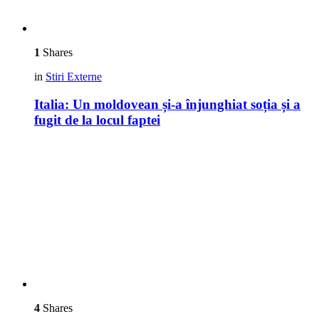
1
Shares
in
Stiri Externe
Italia: Un moldovean și-a înjunghiat soția și a
fugit de la locul faptei
4
Shares