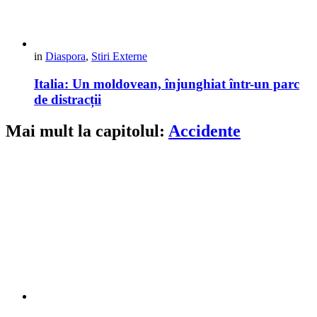
in
Diaspora
,
Stiri Externe
Italia: Un moldovean, înjunghiat într-un parc
de distracții
Mai mult la capitolul:
Accidente