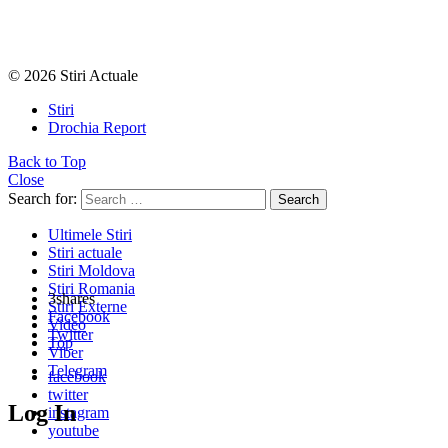
© 2026 Stiri Actuale
Stiri
Drochia Report
Back to Top
Close
Search for:
Search
Ultimele Stiri
Stiri actuale
Stiri Moldova
Stiri Romania
3
shares
Stiri Externe
Facebook
Video
Twitter
Top
Viber
Telegram
facebook
twitter
Log In
instagram
youtube