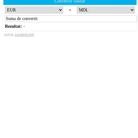
Convertor valutar
»
Rezultat:
-
sursa:
cursbnm.md