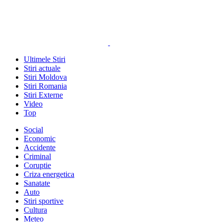
Ultimele Stiri
Stiri actuale
Stiri Moldova
Stiri Romania
Stiri Externe
Video
Top
Social
Economic
Accidente
Criminal
Coruptie
Criza energetica
Sanatate
Auto
Stiri sportive
Cultura
Meteo