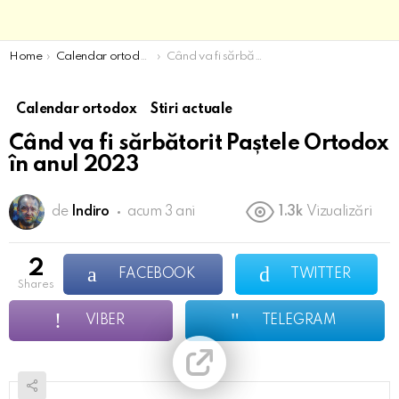
You are here:
Home
Calendar ortodox
Când va fi sărbătorit Paștele Ortodox în anul 2023
Calendar ortodox
Stiri actuale
Când va fi sărbătorit Paștele Ortodox
în anul 2023
de
Indiro
acum 3 ani
1.3k
Vizualizări
2
FACEBOOK
TWITTER
shares
VIBER
TELEGRAM