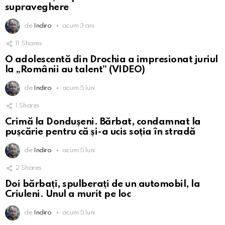
supraveghere
de
Indiro
acum 3 ani
11
Shares
O adolescentă din Drochia a impresionat juriul
la „Românii au talent” (VIDEO)
de
Indiro
acum 5 luni
1
Shares
Crimă la Dondușeni. Bărbat, condamnat la
pușcărie pentru că și-a ucis soția în stradă
de
Indiro
acum 5 luni
2
Shares
Doi bărbați, spulberați de un automobil, la
Criuleni. Unul a murit pe loc
de
Indiro
acum 5 luni