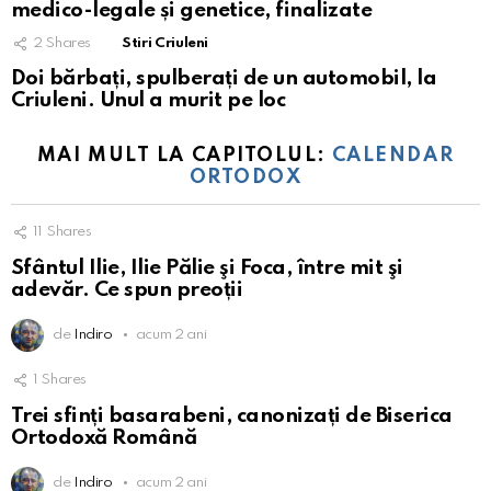
medico-legale și genetice, finalizate
2
Shares
Stiri Criuleni
Doi bărbați, spulberați de un automobil, la
Criuleni. Unul a murit pe loc
MAI MULT LA CAPITOLUL:
CALENDAR
ORTODOX
11
Shares
Sfântul Ilie, Ilie Pălie şi Foca, între mit şi
adevăr. Ce spun preoții
de
Indiro
acum 2 ani
1
Shares
Trei sfinți basarabeni, canonizați de Biserica
Ortodoxă Română
de
Indiro
acum 2 ani