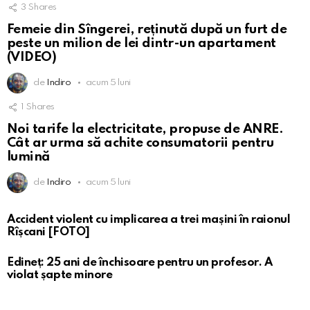
3
Shares
Femeie din Sîngerei, reținută după un furt de
peste un milion de lei dintr-un apartament
(VIDEO)
de
Indiro
acum 5 luni
1
Shares
Noi tarife la electricitate, propuse de ANRE.
Cât ar urma să achite consumatorii pentru
lumină
de
Indiro
acum 5 luni
Accident violent cu implicarea a trei mașini în raionul
Rîșcani [FOTO]
Edineț: 25 ani de închisoare pentru un profesor. A
violat șapte minore