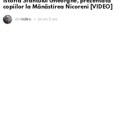
Istoria Sfântului Gheorghe, prezentată
copiilor la Mănăstirea Nicoreni [VIDEO]
de
Indiro
acum 2 ani