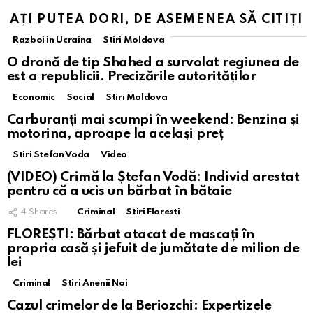
AȚI PUTEA DORI, DE ASEMENEA SĂ CITIȚI
Razboi in Ucraina
Stiri Moldova
O dronă de tip Shahed a survolat regiunea de
est a republicii. Precizările autorităților
Economic
Social
Stiri Moldova
Carburanți mai scumpi în weekend: Benzina și
motorina, aproape la același preț
Stiri Stefan Voda
Video
(VIDEO) Crimă la Ștefan Vodă: Individ arestat
pentru că a ucis un bărbat în bătaie
4
Shares
Criminal
Stiri Floresti
FLOREȘTI: Bărbat atacat de mascați în
propria casă și jefuit de jumătate de milion de
lei
Criminal
Stiri Anenii Noi
Cazul crimelor de la Beriozchi: Expertizele