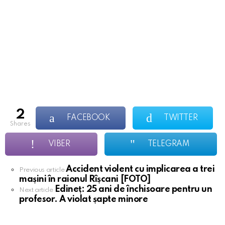
2
FACEBOOK
TWITTER
shares
VIBER
TELEGRAM
Accident violent cu implicarea a trei
See
Previous article
mașini în raionul Rîșcani [FOTO]
more
Edineț: 25 ani de închisoare pentru un
Next article
profesor. A violat șapte minore