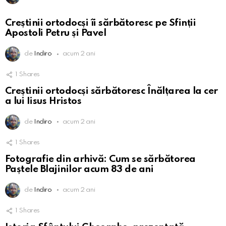
Creștinii ortodocși îi sărbătoresc pe Sfinții
Apostoli Petru și Pavel
de
Indiro
acum 2 ani
1
Shares
Creștinii ortodocși sărbătoresc Înălțarea la cer
a lui Iisus Hristos
de
Indiro
acum 2 ani
1
Shares
Fotografie din arhivă: Cum se sărbătorea
Paștele Blajinilor acum 83 de ani
de
Indiro
acum 2 ani
1
Shares