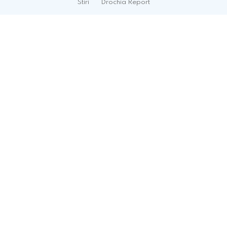
Stiri
Drochia Report