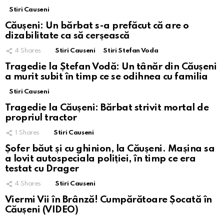
Stiri Causeni
Căușeni: Un bărbat s-a prefăcut că are o
dizabilitate ca să cerșească
4
Shares
Stiri Causeni
Stiri Stefan Voda
Tragedie la Ștefan Vodă: Un tânăr din Căușeni
a murit subit în timp ce se odihnea cu familia
Stiri Causeni
Tragedie la Căușeni: Bărbat strivit mortal de
propriul tractor
1
Shares
Stiri Causeni
Șofer băut și cu ghinion, la Căușeni. Mașina sa
a lovit autospeciala poliției, în timp ce era
testat cu Drager
4
Shares
Stiri Causeni
Viermi Vii în Brânză! Cumpărătoare Șocată în
Căușeni (VIDEO)