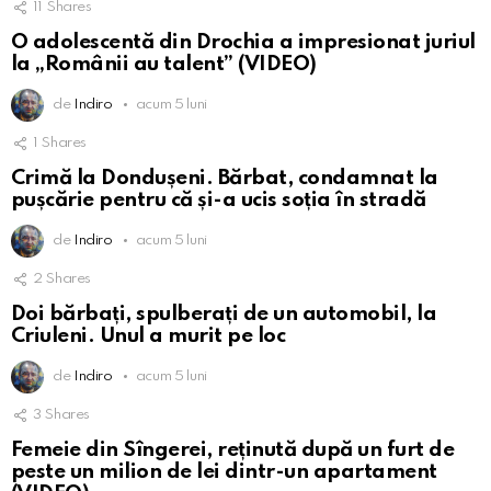
11
Shares
O adolescentă din Drochia a impresionat juriul
la „Românii au talent” (VIDEO)
de
Indiro
acum 5 luni
1
Shares
Crimă la Dondușeni. Bărbat, condamnat la
pușcărie pentru că și-a ucis soția în stradă
de
Indiro
acum 5 luni
2
Shares
Doi bărbați, spulberați de un automobil, la
Criuleni. Unul a murit pe loc
de
Indiro
acum 5 luni
3
Shares
Femeie din Sîngerei, reținută după un furt de
peste un milion de lei dintr-un apartament