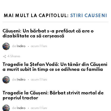
MAI MULT LA CAPITOLUL:
STIRI CAUSENI
Căușeni: Un bărbat s-a prefăcut că are o
dizabilitate ca să cerșească
de
Indiro
acum 11 luni
4
Shares
Tragedie la Ștefan Vodă: Un tânăr din Căușeni
a murit subit în timp ce se odihnea cu familia
de
Indiro
acum 11 luni
Tragedie la Căușeni: Bărbat strivit mortal de
propriul tractor
de
Indiro
acum 11 luni