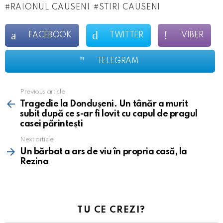
RAIONUL CAUSENI
STIRI CAUSENI
FACEBOOK
TWITTER
VIBER
TELEGRAM
Previous article
See
more
Tragedie la Dondușeni. Un tânăr a murit
subit după ce s-ar fi lovit cu capul de pragul
casei părintești
Next article
Un bărbat a ars de viu în propria casă, la
Rezina
TU CE CREZI?