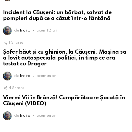
Incident la Căușeni: un bărbat, salvat de
pompieri după ce a căzut într-o fântână
de
Indiro
acum 12 luni
1
Shares
Șofer băut și cu ghinion, la Căușeni. Mașina sa
a lovit autospeciala poliției, în timp ce era
testat cu Drager
de
Indiro
acum un an
4
Shares
Viermi Vii în Brânză! Cumpărătoare Șocată în
Căușeni (VIDEO)
de
Indiro
acum un an