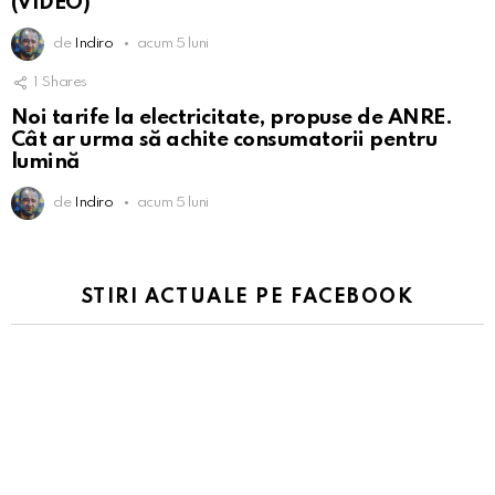
(VIDEO)
de
Indiro
acum 5 luni
1
Shares
Noi tarife la electricitate, propuse de ANRE.
Cât ar urma să achite consumatorii pentru
lumină
de
Indiro
acum 5 luni
STIRI ACTUALE PE FACEBOOK