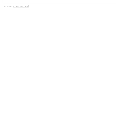
sursa:
cursbnm.md