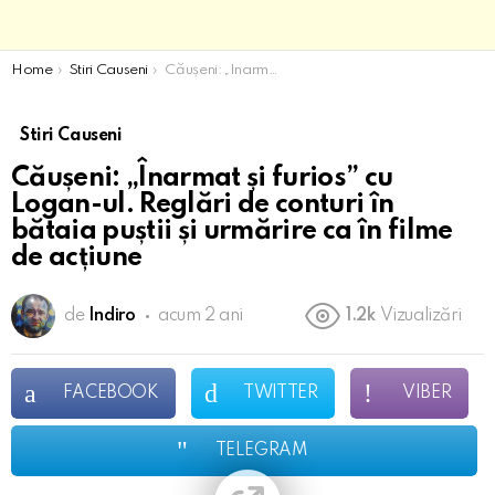
You are here:
Home
Stiri Causeni
Căușeni: „Înarmat și furios” cu Logan-ul. Reglări de conturi în bătaia puștii și urmărire ca în filme de acțiune
Stiri Causeni
Căușeni: „Înarmat și furios” cu
Logan-ul. Reglări de conturi în
bătaia puștii și urmărire ca în filme
de acțiune
de
Indiro
acum 2 ani
1.2k
Vizualizări
FACEBOOK
TWITTER
VIBER
TELEGRAM