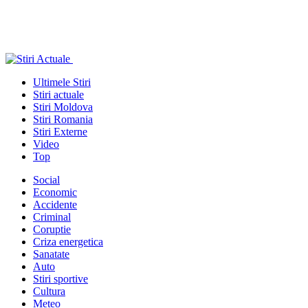
Ultimele Stiri
Stiri actuale
Stiri Moldova
Stiri Romania
Stiri Externe
Video
Top
Social
Economic
Accidente
Criminal
Coruptie
Criza energetica
Sanatate
Auto
Stiri sportive
Cultura
Meteo