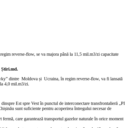
 regim reverse-flow, se va majora până la 11,5 mil.m3/zi capacitate
Știri.md.
nyky” dintre Moldova și Ucraina, în regim reverse-flow, va fi lansată
la 4,0 mil.m3/zi.
, dinspre Est spre Vest în punctul de interconectare transfrontalieră „PI
ișinău sunt suficiente pentru acoperirea întregului necesar de
rt fermă, care garantează transportul gazelor naturale în orice moment