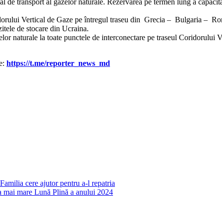
al de transport al gazelor naturale. Rezervarea pe termen lung a capacită
oridorului Vertical de Gaze pe întregul traseu din Grecia – Bulgaria – R
tele de stocare din Ucraina.
zelor naturale la toate punctele de interconectare pe traseul Coridorului
le:
https://t.me/reporter_news_md
 cere ajutor pentru a-l repatria
i mare Lună Plină a anului 2024