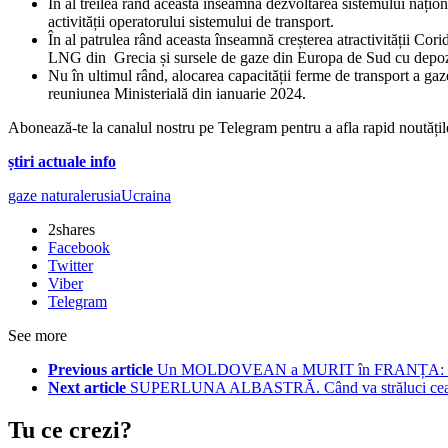
În al treilea rând aceasta înseamnă dezvoltarea sistemului națion
activității operatorului sistemului de transport.
În al patrulea rând aceasta înseamnă creșterea atractivității C
LNG din Grecia și sursele de gaze din Europa de Sud cu depozi
Nu în ultimul rând, alocarea capacității ferme de transport a ga
reuniunea Ministerială din ianuarie 2024.
Abonează-te la canalul nostru pe Telegram pentru a afla rapid noutăți
știri actuale info
gaze naturale
rusia
Ucraina
2
shares
Facebook
Twitter
Viber
Telegram
See more
Previous article
Un MOLDOVEAN a MURIT în FRANȚA: Familia
Next article
SUPERLUNA ALBASTRĂ. Când va străluci cea ma
Tu ce crezi?