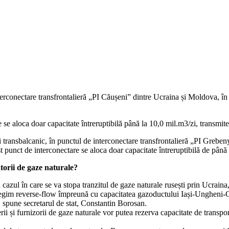
terconectare transfrontalieră „PI Căușeni” dintre Ucraina și Moldova, în
e se aloca doar capacitate întreruptibilă până la 10,0 mil.m3/zi, transmite
 transbalcanic, în punctul de interconectare transfrontalieră „PI Grebe
t punct de interconectare se aloca doar capacitate întreruptibilă de până 
torii de gaze naturale?
 cazul în care se va stopa tranzitul de gaze naturale rusești prin Ucraina
egim reverse-flow împreună cu capacitatea gazoductului Iași-Ungheni-Ch
 spune secretarul de stat, Constantin Borosan.
ii și furnizorii de gaze naturale vor putea rezerva capacitate de transpo