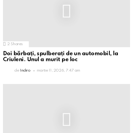
2
Shares
Doi bărbați, spulberați de un automobil, la
Criuleni. Unul a murit pe loc
de
Indiro
martie 11, 2026, 7:47 am