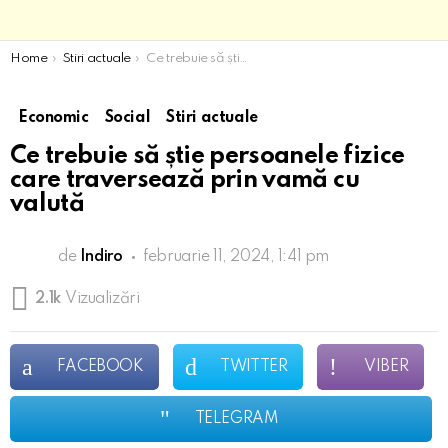
You are here:
Home
Stiri actuale
Ce trebuie să știe persoanele fizice care traversează prin vamă cu valută
Economic
Social
Stiri actuale
Ce trebuie să știe persoanele fizice
care traversează prin vamă cu
valută
de
Indiro
februarie 11, 2024, 1:41 pm
2.1k
Vizualizări
FACEBOOK
TWITTER
VIBER
TELEGRAM