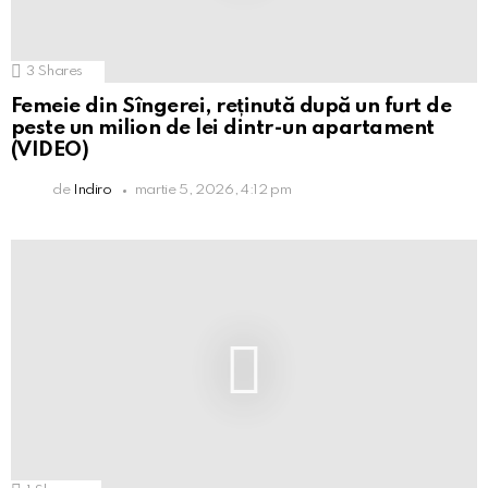
3
Shares
Femeie din Sîngerei, reținută după un furt de
peste un milion de lei dintr-un apartament
(VIDEO)
de
Indiro
martie 5, 2026, 4:12 pm