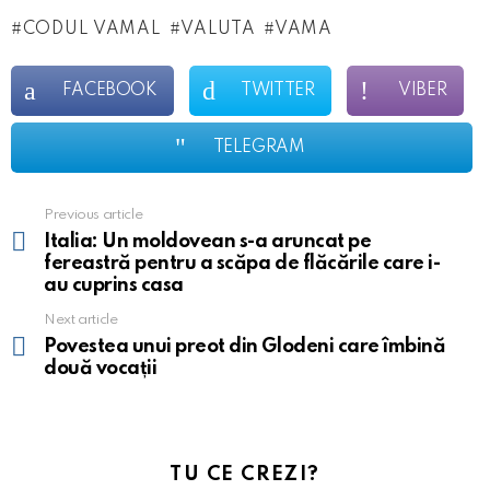
CODUL VAMAL
VALUTA
VAMA
FACEBOOK
TWITTER
VIBER
TELEGRAM
Previous article
See
more
Italia: Un moldovean s-a aruncat pe
fereastră pentru a scăpa de flăcările care i-
au cuprins casa
Next article
Povestea unui preot din Glodeni care îmbină
două vocații
TU CE CREZI?