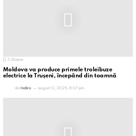
5
Shares
Moldova va produce primele troleibuze
electrice la Trușeni, începând din toamnă
de
Indiro
august 12, 2025, 8:07 pm