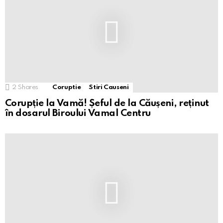
2
Shares
Coruptie
Stiri Causeni
Corupție la Vamă! Șeful de la Căușeni, reținut
în dosarul Biroului Vamal Centru