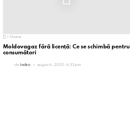
1
Shares
Moldovagaz fără licență: Ce se schimbă pentru
consumători
de
Indiro
august 6, 2025, 6:33 pm