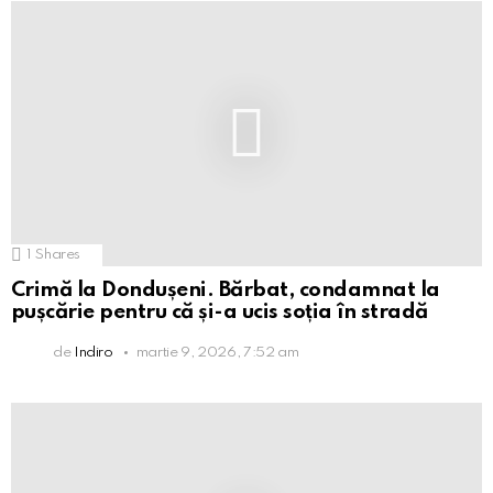
1
Shares
Crimă la Dondușeni. Bărbat, condamnat la
pușcărie pentru că și-a ucis soția în stradă
de
Indiro
martie 9, 2026, 7:52 am