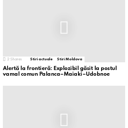
2
Shares
Stiri actuale
Stiri Moldova
Alertă la frontieră: Explozibil găsit la postul
vamal comun Palanca–Maiaki–Udobnoe