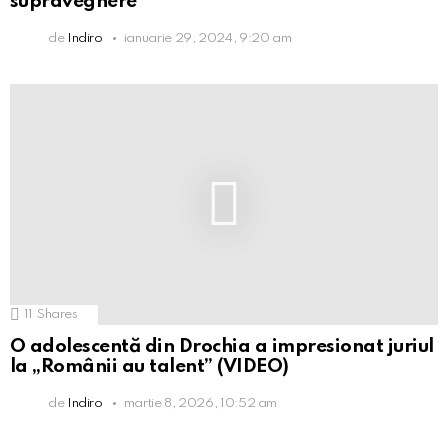
supraveghere
de
Indiro
ianuarie 29, 2024, 9:20 am
11
Shares
O adolescentă din Drochia a impresionat juriul
la „Românii au talent” (VIDEO)
de
Indiro
martie 8, 2026, 10:52 am