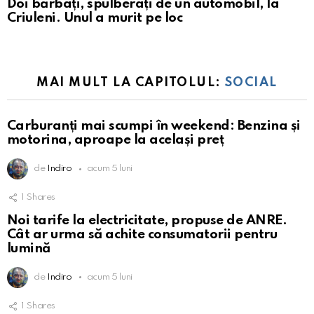
Doi bărbați, spulberați de un automobil, la
Criuleni. Unul a murit pe loc
MAI MULT LA CAPITOLUL:
SOCIAL
Carburanți mai scumpi în weekend: Benzina și
motorina, aproape la același preț
de
Indiro
acum 5 luni
1
Shares
Noi tarife la electricitate, propuse de ANRE.
Cât ar urma să achite consumatorii pentru
lumină
de
Indiro
acum 5 luni
1
Shares