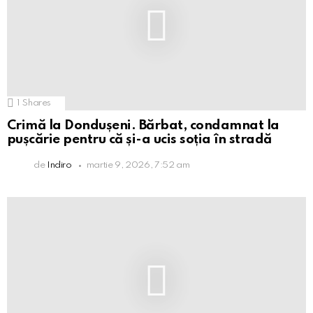
1
Shares
Crimă la Dondușeni. Bărbat, condamnat la
pușcărie pentru că și-a ucis soția în stradă
de
Indiro
martie 9, 2026, 7:52 am