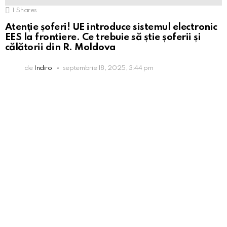
1
Shares
Atenție șoferi! UE introduce sistemul electronic
EES la frontiere. Ce trebuie să știe șoferii și
călătorii din R. Moldova
de
Indiro
septembrie 18, 2025, 3:44 pm