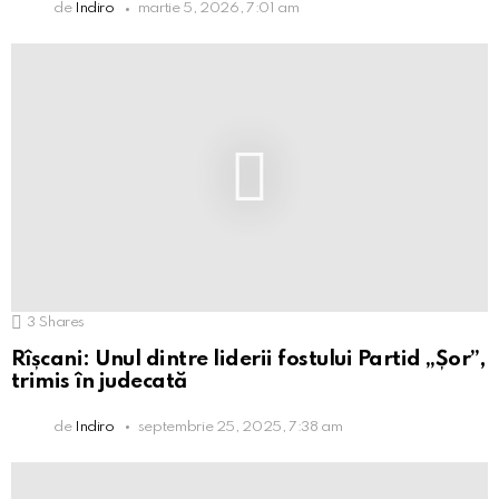
de
Indiro
martie 5, 2026, 7:01 am
3
Shares
Rîșcani: Unul dintre liderii fostului Partid „Șor”,
trimis în judecată
de
Indiro
septembrie 25, 2025, 7:38 am