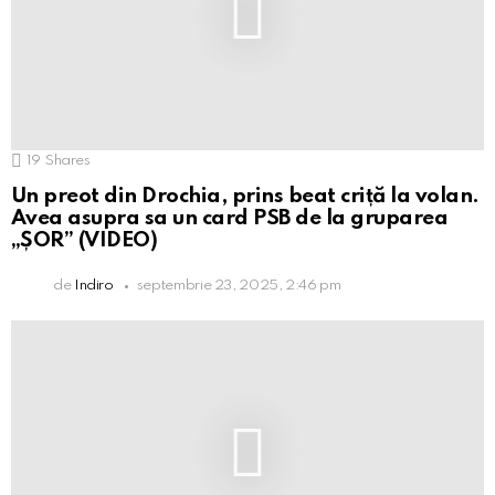
19
Shares
Un preot din Drochia, prins beat criță la volan.
Avea asupra sa un card PSB de la gruparea
„ȘOR” (VIDEO)
de
Indiro
septembrie 23, 2025, 2:46 pm