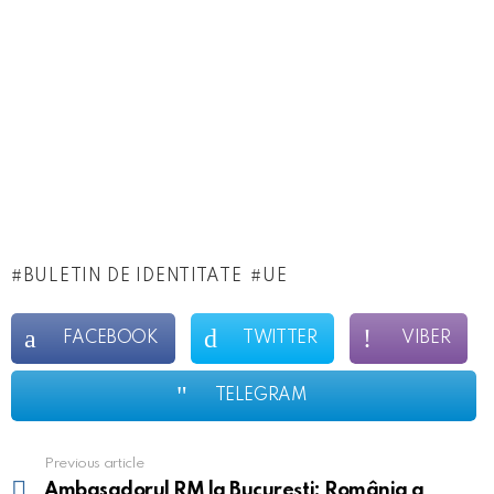
BULETIN DE IDENTITATE
UE
FACEBOOK
TWITTER
VIBER
TELEGRAM
Previous article
See
more
Ambasadorul RM la București: România a