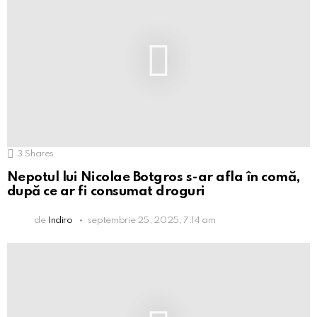
3
Shares
Nepotul lui Nicolae Botgros s-ar afla în comă,
după ce ar fi consumat droguri
de
Indiro
septembrie 25, 2025, 7:14 am