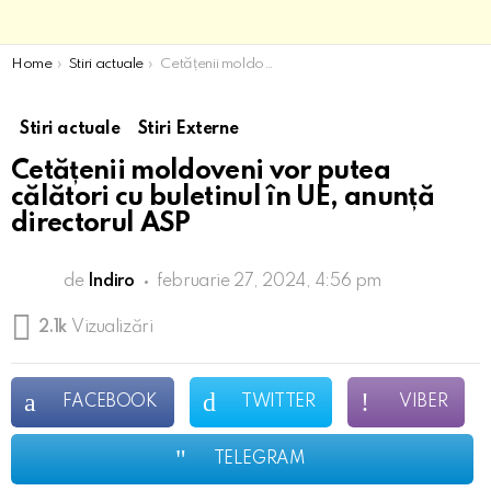
You are here:
Home
Stiri actuale
Cetățenii moldoveni vor putea călători cu buletinul în UE, anunță directorul ASP
Stiri actuale
Stiri Externe
Cetățenii moldoveni vor putea
călători cu buletinul în UE, anunță
directorul ASP
de
Indiro
februarie 27, 2024, 4:56 pm
2.1k
Vizualizări
FACEBOOK
TWITTER
VIBER
TELEGRAM