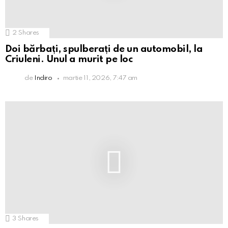
2
Shares
Doi bărbați, spulberați de un automobil, la
Criuleni. Unul a murit pe loc
de
Indiro
martie 11, 2026, 7:47 am
3
Shares