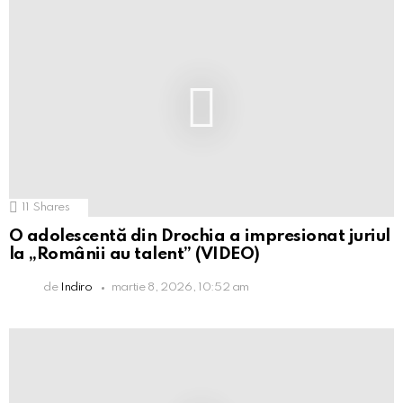
11
Shares
O adolescentă din Drochia a impresionat juriul
la „Românii au talent” (VIDEO)
de
Indiro
martie 8, 2026, 10:52 am