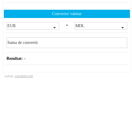
Convertor valutar
»
Rezultat:
-
sursa:
cursbnm.md