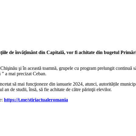
iile de învăţîmânt din Capitală, vor fi achitate din bugetul Primări
Chişinău şi în această toamnă, grupele cu program prelungit continuă să f
ă ” a mai precizat Ceban.
etat să mai funcţioneze din ianuarie 2024, atunci, autoritățile municipa
an de studii, însă, să fie achitate de către părinţii elevilor.
le:
https://t.me/stiriactualeromania