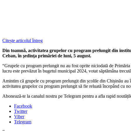
Citește articolul întreg
Din toamnă, activitatea grupelor cu program prelungit din instituţ
Ceban, în şedinţa primăriei de luni, 5 august.
“Grupele cu program prelungit nu au fost oprite niciodată de Primăria 
lucru este prevăzut în bugetul municipal 2024, votat săptămâna trecut
Amintim că grupele cu program prelungit din școlile din Chișinău au înc
activitatea grupelor cu program prelungit să fie reluată începând cu noul 
Abonează-te la canalul nostru pe Telegram pentru a afla rapid noutăți
Facebook
Twitter
Viber
Telegram