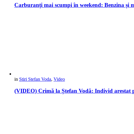
Carburanți mai scumpi în weekend: Benzina și mo
in
Stiri Stefan Voda
,
Video
(VIDEO) Crimă la Ștefan Vodă: Individ arestat p