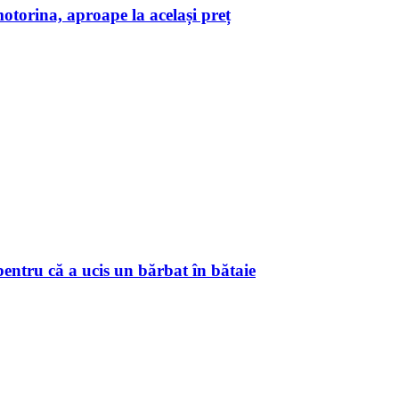
torina, aproape la același preț
entru că a ucis un bărbat în bătaie