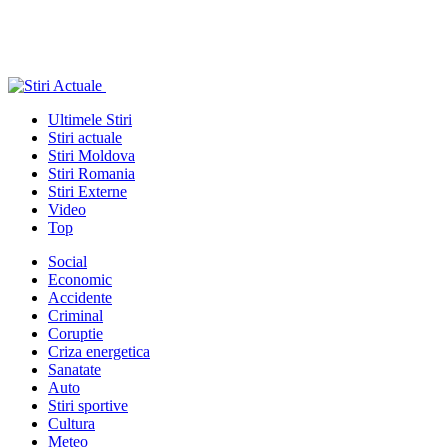
Ultimele Stiri
Stiri actuale
Stiri Moldova
Stiri Romania
Stiri Externe
Video
Top
Social
Economic
Accidente
Criminal
Coruptie
Criza energetica
Sanatate
Auto
Stiri sportive
Cultura
Meteo