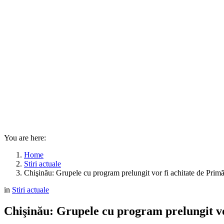
You are here:
Home
Stiri actuale
Chişinău: Grupele cu program prelungit vor fi achitate de Primă
in
Stiri actuale
Chişinău: Grupele cu program prelungit vo