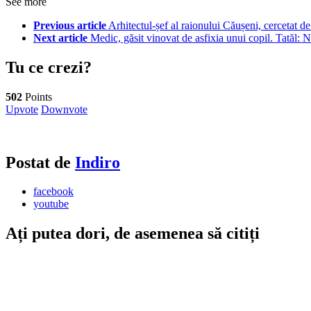
See more
Previous article
Arhitectul-șef al raionului Căușeni, cercetat 
Next article
Medic, găsit vinovat de asfixia unui copil. Tatăl: 
Tu ce crezi?
502
Points
Upvote
Downvote
Postat de
Indiro
facebook
youtube
Ați putea dori, de asemenea să citiți