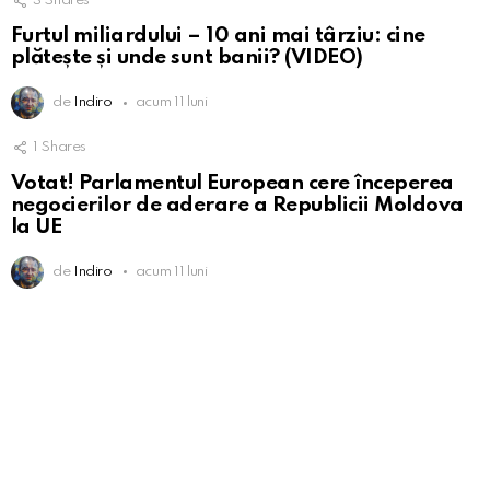
3
Shares
Furtul miliardului – 10 ani mai târziu: cine
plătește și unde sunt banii? (VIDEO)
de
Indiro
acum 11 luni
1
Shares
Votat! Parlamentul European cere începerea
negocierilor de aderare a Republicii Moldova
la UE
de
Indiro
acum 11 luni