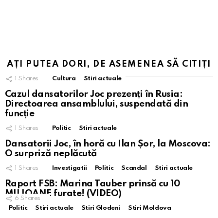
AȚI PUTEA DORI, DE ASEMENEA SĂ CITIȚI
1
Shares
Cultura
Stiri actuale
Cazul dansatorilor Joc prezenți în Rusia:
Directoarea ansamblului, suspendată din
funcție
1
Shares
Politic
Stiri actuale
Dansatorii Joc, în horă cu Ilan Șor, la Moscova:
O surpriză neplăcută
1
Shares
Investigatii
Politic
Scandal
Stiri actuale
Raport FSB: Marina Tauber prinsă cu 10
MILIOANE furate! (VIDEO)
6
Shares
Politic
Stiri actuale
Stiri Glodeni
Stiri Moldova