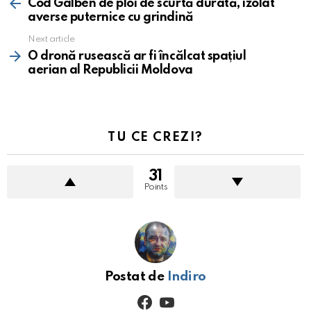
more
Cod Galben de ploi de scurtă durată, izolat
averse puternice cu grindină
Next article
O dronă rusească ar fi încălcat spațiul
aerian al Republicii Moldova
TU CE CREZI?
31
Points
Postat de
Indiro
facebook
youtube