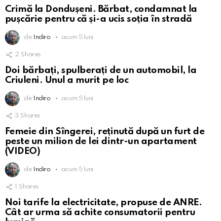
Crimă la Dondușeni. Bărbat, condamnat la
pușcărie pentru că și-a ucis soția în stradă
de
Indiro
acum 5 luni
2
Shares
Doi bărbați, spulberați de un automobil, la
Criuleni. Unul a murit pe loc
de
Indiro
acum 5 luni
3
Shares
Femeie din Sîngerei, reținută după un furt de
peste un milion de lei dintr-un apartament
(VIDEO)
de
Indiro
acum 5 luni
1
Shares
Noi tarife la electricitate, propuse de ANRE.
Cât ar urma să achite consumatorii pentru