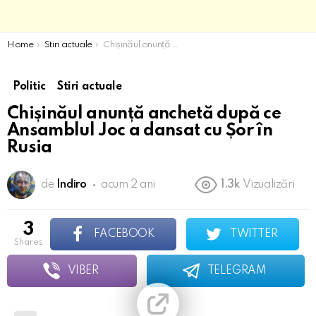
You are here:
Home
Stiri actuale
Chișinăul anunță anchetă după ce Ansamblul Joc a dansat cu Șor în Rusia
Politic
Stiri actuale
Chișinăul anunță anchetă după ce
Ansamblul Joc a dansat cu Șor în
Rusia
de
Indiro
acum 2 ani
1.3k
Vizualizări
3
FACEBOOK
TWITTER
shares
VIBER
TELEGRAM