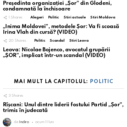
Președinta organizației „Șor” din Glodeni,
condamnată la închisoare
1
Shares
Alegeri
Politic
Stiri actuale
Stiri Moldova
„Inima Moldovei”, metodele Șor: Va fi scoasă
Irina Vlah din cursă? (VIDEO)
20
Shares
Politic
Scandal
Stiri Leova
Leova: Nicolae Bojenco, avocatul grupării
„ȘOR”, implicat într-un scandal (VIDEO)
MAI MULT LA CAPITOLUL:
POLITIC
3
Shares
Rîșcani: Unul dintre liderii fostului Partid „Șor”,
trimis în judecată
de
Indiro
acum 11 luni