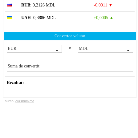
RUB
: 0,2126 MDL
-0,0011 ▼
UAH
: 0,3886 MDL
+0,0005 ▲
Convertor valutar
»
Rezultat:
-
sursa:
cursbnm.md