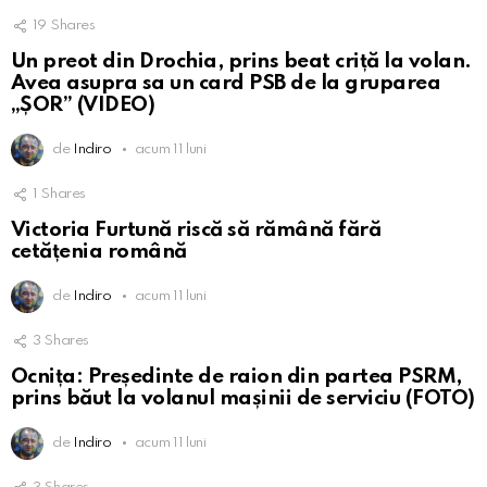
19
Shares
Un preot din Drochia, prins beat criță la volan.
Avea asupra sa un card PSB de la gruparea
„ȘOR” (VIDEO)
de
Indiro
acum 11 luni
1
Shares
Victoria Furtună riscă să rămână fără
cetățenia română
de
Indiro
acum 11 luni
3
Shares
Ocnița: Președinte de raion din partea PSRM,
prins băut la volanul mașinii de serviciu (FOTO)
de
Indiro
acum 11 luni