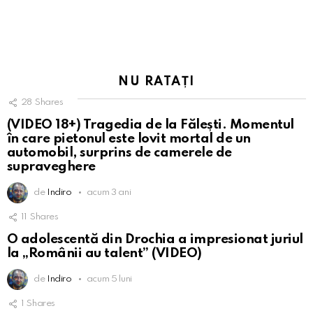
NU RATAȚI
28
Shares
(VIDEO 18+) Tragedia de la Fălești. Momentul
în care pietonul este lovit mortal de un
automobil, surprins de camerele de
supraveghere
de
Indiro
acum 3 ani
11
Shares
O adolescentă din Drochia a impresionat juriul
la „Românii au talent” (VIDEO)
de
Indiro
acum 5 luni
1
Shares