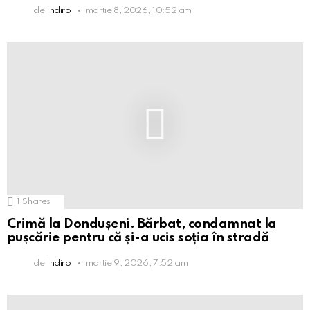
de
Indiro
martie 8, 2026, 10:52 am
1
Shares
Crimă la Dondușeni. Bărbat, condamnat la
pușcărie pentru că și-a ucis soția în stradă
de
Indiro
martie 9, 2026, 7:52 am