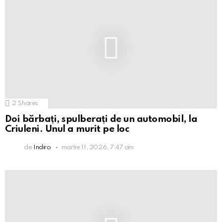
2
Shares
Doi bărbați, spulberați de un automobil, la
Criuleni. Unul a murit pe loc
de
Indiro
martie 11, 2026, 7:47 am