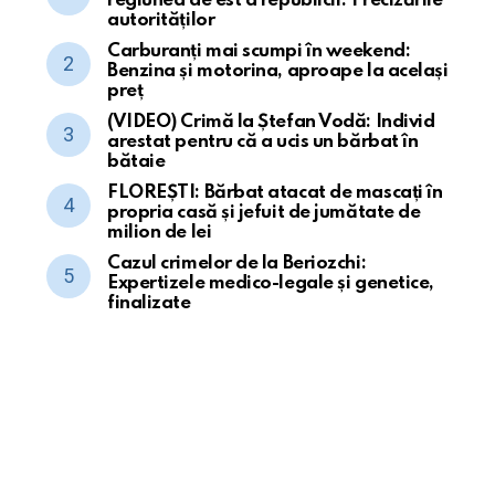
regiunea de est a republicii. Precizările
autorităților
Carburanți mai scumpi în weekend:
Benzina și motorina, aproape la același
preț
(VIDEO) Crimă la Ștefan Vodă: Individ
arestat pentru că a ucis un bărbat în
bătaie
FLOREȘTI: Bărbat atacat de mascați în
propria casă și jefuit de jumătate de
milion de lei
Cazul crimelor de la Beriozchi:
Expertizele medico-legale și genetice,
finalizate