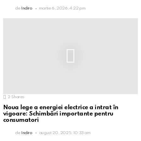
de
Indiro
martie 6, 2026, 4:22 pm
2
Shares
Noua lege a energiei electrice a intrat în
vigoare: Schimbări importante pentru
consumatori
de
Indiro
august 20, 2025, 10:33 am