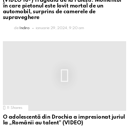
(VIDEO 18+) Tragedia de la Fălești. Momentul
în care pietonul este lovit mortal de un
automobil, surprins de camerele de
supraveghere
de
Indiro
ianuarie 29, 2024, 9:20 am
11
Shares
O adolescentă din Drochia a impresionat juriul
la „Românii au talent” (VIDEO)