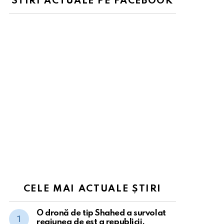
STIRI ACTUALE PE FACEBOOK
CELE MAI ACTUALE ȘTIRI
O dronă de tip Shahed a survolat
regiunea de est a republicii.