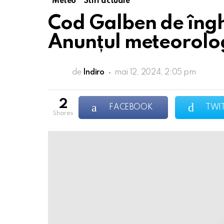
Meteo
Stiri actuale
Cod Galben de îngh
Anunțul meteorolo
de
Indiro
mai 12, 2024, 2:05 pm
2
FACEBOOK
TWI
shares