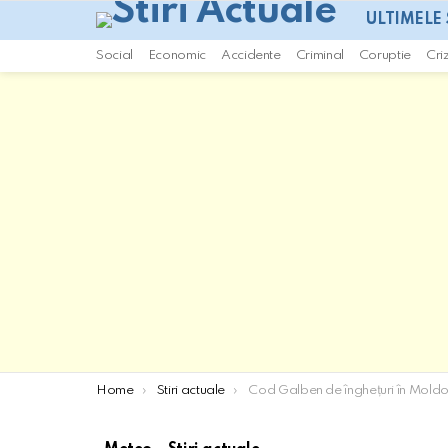
ULTIMELE 
Social
Economic
Accidente
Criminal
Coruptie
Cri
You are here:
Home
Stiri actuale
Cod Galben de înghețuri în Moldova: Anunțul meteorologi