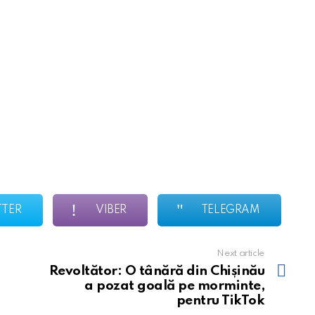
TTER
VIBER
TELEGRAM
Next article
Revoltător: O tânără din Chișinău
a pozat goală pe morminte,
pentru TikTok