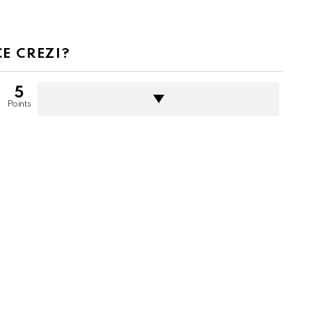
CE CREZI?
5
Points