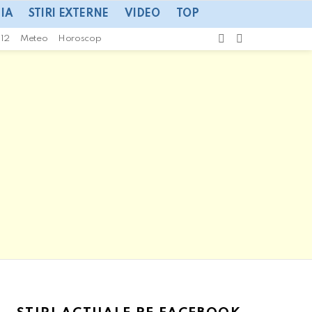
IA
STIRI EXTERNE
VIDEO
TOP
CAUTA
SWITCH
112
Meteo
Horoscop
SKIN