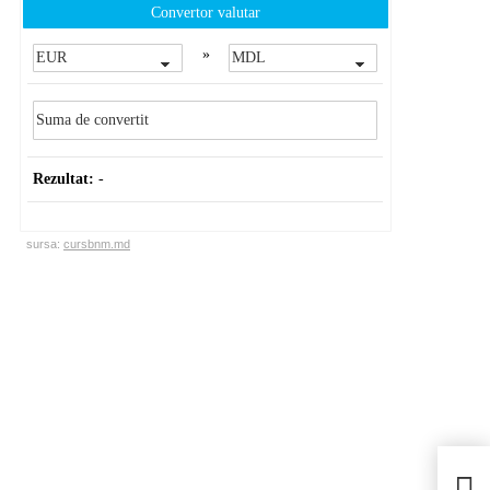
Convertor valutar
»
Rezultat:
-
sursa:
cursbnm.md
Revo
poz