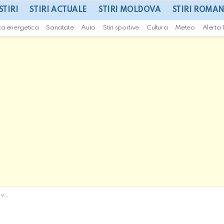
STIRI
STIRI ACTUALE
STIRI MOLDOVA
STIRI ROMAN
za energetica
Sanatate
Auto
Stiri sportive
Cultura
Meteo
Alerta 
lor