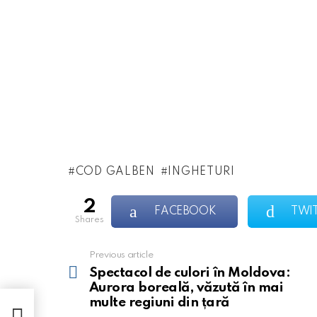
COD GALBEN
INGHETURI
2
FACEBOOK
TWI
shares
Previous article
See
more
Spectacol de culori în Moldova:
Aurora boreală, văzută în mai
multe regiuni din țară
ulte