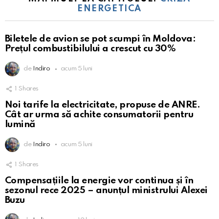
ENERGETICA
Biletele de avion se pot scumpi în Moldova:
Prețul combustibilului a crescut cu 30%
de
Indiro
acum 5 luni
1
Shares
Noi tarife la electricitate, propuse de ANRE.
Cât ar urma să achite consumatorii pentru
lumină
de
Indiro
acum 5 luni
1
Shares
Compensațiile la energie vor continua și în
sezonul rece 2025 – anunțul ministrului Alexei
Buzu