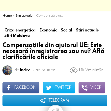
You are here:
Home
Stiri actuale
Compensațiile din ajutorul UE: Este necesară înregistrarea sau nu? Află clarificările oficiale
Criza energetica
Economic
Social
Stiri actuale
Stiri Moldova
Compensațiile din ajutorul UE: Este
necesară înregistrarea sau nu? Află
clarificările oficiale
de
Indiro
acum un an
1.1k
Vizualizări
FACEBOOK
TWITTER
VIBER
TELEGRAM