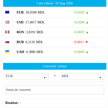
Curs valutar: 10 Aug 2026
EUR
: 20,0598 MDL
+0,0105 ▲
USD
: 17,4017 MDL
+0,0280 ▲
RON
: 3,8191 MDL
+0,0037 ▲
RUB
: 0,2126 MDL
-0,0011 ▼
UAH
: 0,3886 MDL
+0,0005 ▲
Convertor valutar
»
Rezultat:
-