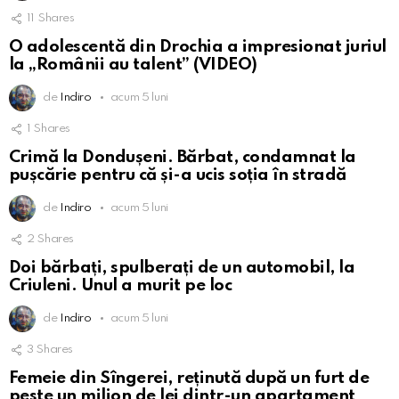
11
Shares
O adolescentă din Drochia a impresionat juriul
la „Românii au talent” (VIDEO)
de
Indiro
acum 5 luni
1
Shares
Crimă la Dondușeni. Bărbat, condamnat la
pușcărie pentru că și-a ucis soția în stradă
de
Indiro
acum 5 luni
2
Shares
Doi bărbați, spulberați de un automobil, la
Criuleni. Unul a murit pe loc
de
Indiro
acum 5 luni
3
Shares
Femeie din Sîngerei, reținută după un furt de
peste un milion de lei dintr-un apartament