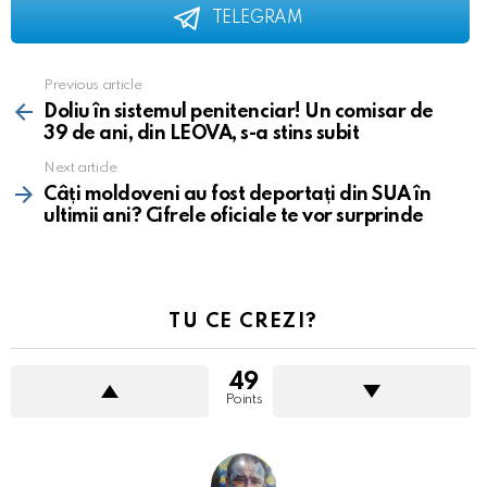
TELEGRAM
Previous article
See
more
Doliu în sistemul penitenciar! Un comisar de
39 de ani, din LEOVA, s-a stins subit
Next article
Câți moldoveni au fost deportați din SUA în
ultimii ani? Cifrele oficiale te vor surprinde
TU CE CREZI?
49
Points