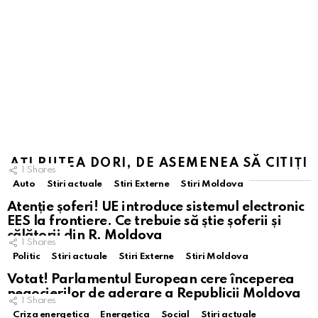
AȚI PUTEA DORI, DE ASEMENEA SĂ CITIȚI
1
Shares
Auto
Stiri actuale
Stiri Externe
Stiri Moldova
Atenție șoferi! UE introduce sistemul electronic
EES la frontiere. Ce trebuie să știe șoferii și
călătorii din R. Moldova
1
Shares
Politic
Stiri actuale
Stiri Externe
Stiri Moldova
Votat! Parlamentul European cere începerea
negocierilor de aderare a Republicii Moldova
1
Shares
la UE
Criza energetica
Energetica
Social
Stiri actuale