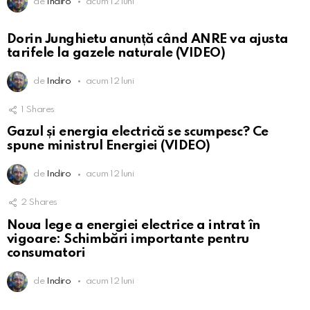
de
Indiro
acum 12 luni
Dorin Junghietu anunță când ANRE va ajusta
tarifele la gazele naturale (VIDEO)
de
Indiro
acum 12 luni
1
Shares
Gazul și energia electrică se scumpesc? Ce
spune ministrul Energiei (VIDEO)
de
Indiro
acum 12 luni
2
Shares
Noua lege a energiei electrice a intrat în
vigoare: Schimbări importante pentru
consumatori
de
Indiro
acum 12 luni