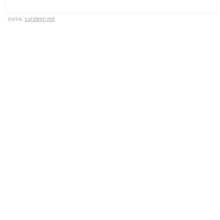
sursa:
cursbnm.md