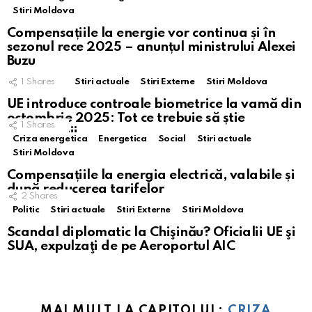
Stiri Moldova
Compensațiile la energie vor continua și în
sezonul rece 2025 – anunțul ministrului Alexei
Buzu
1
Shares
Stiri actuale
Stiri Externe
Stiri Moldova
UE introduce controale biometrice la vamă din
octombrie 2025: Tot ce trebuie să știe
1
Shares
moldovenii
Criza energetica
Energetica
Social
Stiri actuale
Stiri Moldova
Compensațiile la energia electrică, valabile și
după reducerea tarifelor
2
Shares
Politic
Stiri actuale
Stiri Externe
Stiri Moldova
Scandal diplomatic la Chişinău? Oficialii UE şi
SUA, expulzaţi de pe Aeroportul AIC
MAI MULT LA CAPITOLUL:
CRIZA