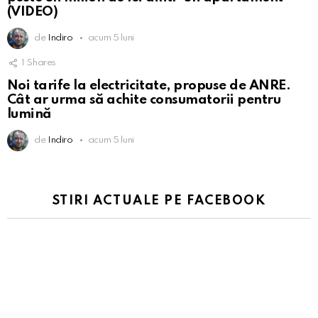
(VIDEO)
de
Indiro
acum 5 luni
1
Shares
Noi tarife la electricitate, propuse de ANRE.
Cât ar urma să achite consumatorii pentru
lumină
de
Indiro
acum 5 luni
STIRI ACTUALE PE FACEBOOK