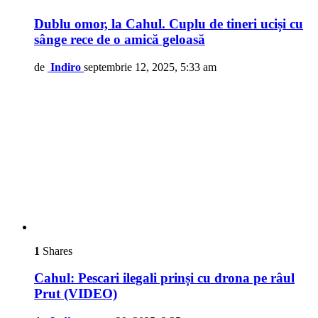
Dublu omor, la Cahul. Cuplu de tineri uciși cu
sânge rece de o amică geloasă
de
Indiro
septembrie 12, 2025, 5:33 am
1
Shares
Cahul: Pescari ilegali prinși cu drona pe râul
Prut (VIDEO)