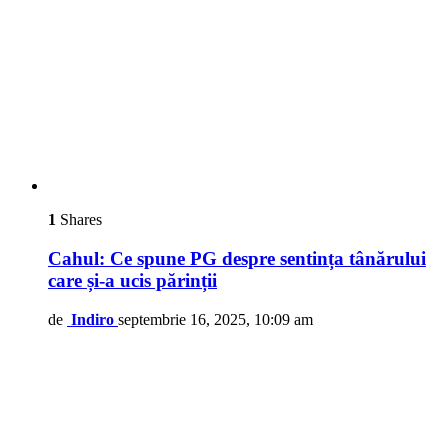
1
Shares
Cahul: Ce spune PG despre sentința tânărului
care și-a ucis părinții
de
Indiro
septembrie 16, 2025, 10:09 am