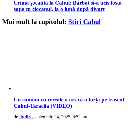
Crimă șocantă la Cahul: Bărbat și-a ucis fosta
soție cu ciocanul, la o lună după divorț
Mai mult la capitolul:
Stiri Cahul
Un camion cu cereale a ars ca o torță pe traseul
Cahul-Taraclia (VIDEO)
de
Indiro
septembrie 24, 2025, 8:52 am