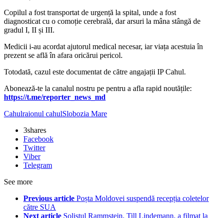
Copilul a fost transportat de urgență la spital, unde a fost
diagnosticat cu o comoție cerebrală, dar arsuri la mâna stângă de
gradul I, II și III.
Medicii i-au acordat ajutorul medical necesar, iar viața acestuia în
prezent se află în afara oricărui pericol.
Totodată, cazul este documentat de către angajații IP Cahul.
‍Abonează-te la canalul nostru pe pentru a afla rapid noutățile:
https://t.me/reporter_news_md
Cahul
raionul cahul
Slobozia Mare
3
shares
Facebook
Twitter
Viber
Telegram
See more
Previous article
Poșta Moldovei suspendă recepția coletelor
către SUA
Next article
Solistul Rammstein, Till Lindemann, a filmat la