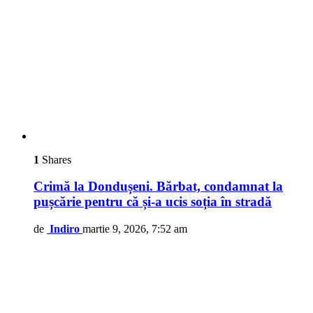
1
Shares
Crimă la Dondușeni. Bărbat, condamnat la
pușcărie pentru că și-a ucis soția în stradă
de
Indiro
martie 9, 2026, 7:52 am