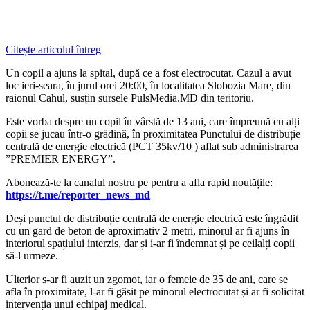
Citește articolul întreg
Un copil a ajuns la spital, după ce a fost electrocutat. Cazul a avut
loc ieri-seara, în jurul orei 20:00, în localitatea Slobozia Mare, din
raionul Cahul, susțin sursele PulsMedia.MD din teritoriu.
Este vorba despre un copil în vârstă de 13 ani, care împreună cu alți
copii se jucau într-o grădină, în proximitatea Punctului de distribuție
centrală de energie electrică (PCT 35kv/10 ) aflat sub administrarea
”PREMIER ENERGY”.
‍Abonează-te la canalul nostru pe pentru a afla rapid noutățile:
https://t.me/reporter_news_md
Deși punctul de distribuție centrală de energie electrică este îngrădit
cu un gard de beton de aproximativ 2 metri, minorul ar fi ajuns în
interiorul spațiului interzis, dar și i-ar fi îndemnat și pe ceilalți copii
să-l urmeze.
Ulterior s-ar fi auzit un zgomot, iar o femeie de 35 de ani, care se
afla în proximitate, l-ar fi găsit pe minorul electrocutat și ar fi solicitat
intervenția unui echipaj medical.