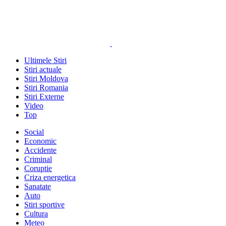
Ultimele Stiri
Stiri actuale
Stiri Moldova
Stiri Romania
Stiri Externe
Video
Top
Social
Economic
Accidente
Criminal
Coruptie
Criza energetica
Sanatate
Auto
Stiri sportive
Cultura
Meteo