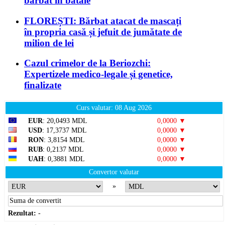
bărbat în bătaie
FLOREȘTI: Bărbat atacat de mascați
în propria casă și jefuit de jumătate de
milion de lei
Cazul crimelor de la Beriozchi:
Expertizele medico-legale și genetice,
finalizate
Curs valutar: 08 Aug 2026
EUR
: 20,0493 MDL
0,0000 ▼
USD
: 17,3737 MDL
0,0000 ▼
RON
: 3,8154 MDL
0,0000 ▼
RUB
: 0,2137 MDL
0,0000 ▼
UAH
: 0,3881 MDL
0,0000 ▼
Convertor valutar
»
Rezultat:
-