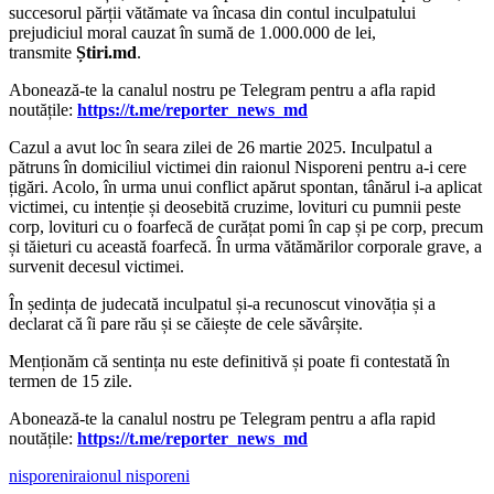
succesorul părții vătămate va încasa din contul inculpatului
prejudiciul moral cauzat în sumă de 1.000.000 de lei,
transmite
Știri.md
.
‍Abonează-te la canalul nostru pe Telegram pentru a afla rapid
noutățile:
https://t.me/reporter_news_md
Cazul a avut loc în seara zilei de 26 martie 2025. Inculpatul a
pătruns în domiciliul victimei din raionul Nisporeni pentru a-i cere
țigări. Acolo, în urma unui conflict apărut spontan, tânărul i-a aplicat
victimei, cu intenție și deosebită cruzime, lovituri cu pumnii peste
corp, lovituri cu o foarfecă de curățat pomi în cap și pe corp, precum
și tăieturi cu această foarfecă. În urma vătămărilor corporale grave, a
survenit decesul victimei.
În ședința de judecată inculpatul și-a recunoscut vinovăția și a
declarat că îi pare rău și se căiește de cele săvârșite.
Menționăm că sentința nu este definitivă și poate fi contestată în
termen de 15 zile.
‍Abonează-te la canalul nostru pe Telegram pentru a afla rapid
noutățile:
https://t.me/reporter_news_md
nisporeni
raionul nisporeni