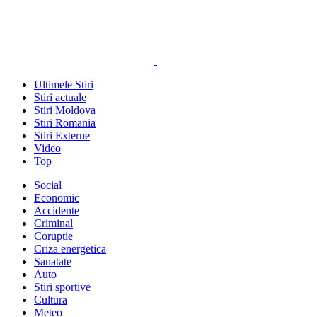
Ultimele Stiri
Stiri actuale
Stiri Moldova
Stiri Romania
Stiri Externe
Video
Top
Social
Economic
Accidente
Criminal
Coruptie
Criza energetica
Sanatate
Auto
Stiri sportive
Cultura
Meteo