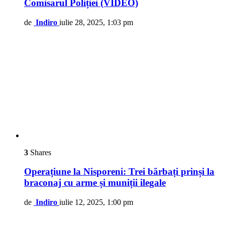
Comisarul Poliției (VIDEO)
de
Indiro
iulie 28, 2025, 1:03 pm
3
Shares
Operațiune la Nisporeni: Trei bărbați prinși la
braconaj cu arme și muniții ilegale
de
Indiro
iulie 12, 2025, 1:00 pm