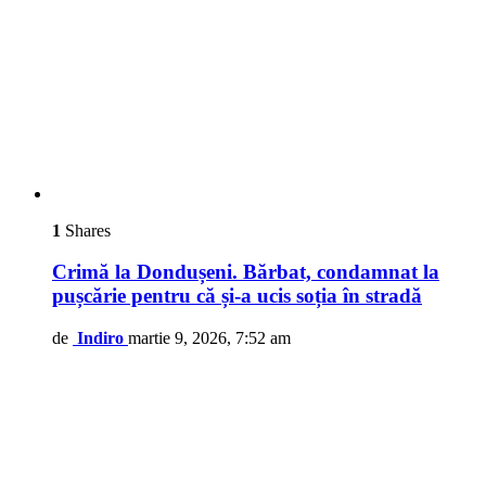
1
Shares
Crimă la Dondușeni. Bărbat, condamnat la
pușcărie pentru că și-a ucis soția în stradă
de
Indiro
martie 9, 2026, 7:52 am