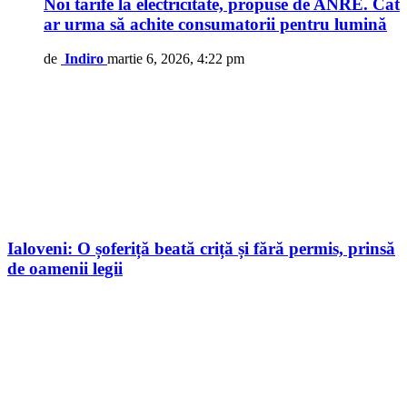
Noi tarife la electricitate, propuse de ANRE. Cât
ar urma să achite consumatorii pentru lumină
de
Indiro
martie 6, 2026, 4:22 pm
Ialoveni: O șoferiță beată criță și fără permis, prinsă
de oamenii legii