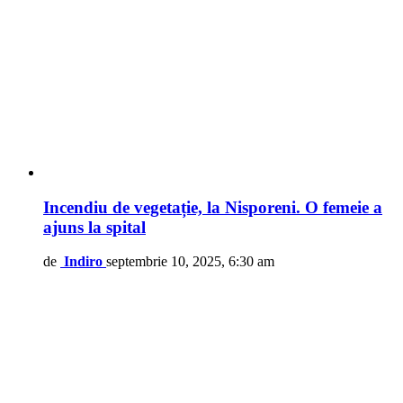
Incendiu de vegetație, la Nisporeni. O femeie a
ajuns la spital
de
Indiro
septembrie 10, 2025, 6:30 am