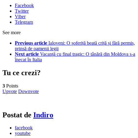
Facebook
Twitter
Viber
Telegram
See more
Previous article
Ialoveni: O șoferiță beată criță și fără permis,
prinsă de oamenii legii
Next article
Vacanță cu final tragic: O tânără din Moldova s-a
înecat în Italia
Tu ce crezi?
3
Points
Upvote
Downvote
Postat de
Indiro
facebook
youtube