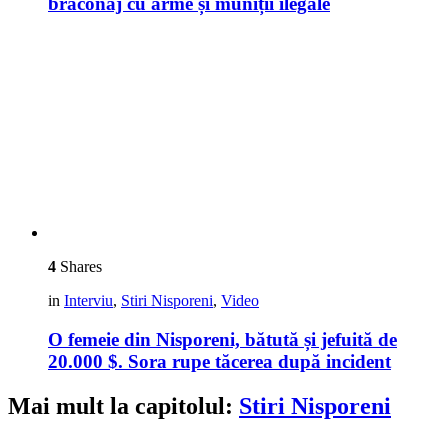
braconaj cu arme și muniții ilegale
4
Shares
in
Interviu
,
Stiri Nisporeni
,
Video
O femeie din Nisporeni, bătută și jefuită de
20.000 $. Sora rupe tăcerea după incident
Mai mult la capitolul:
Stiri Nisporeni