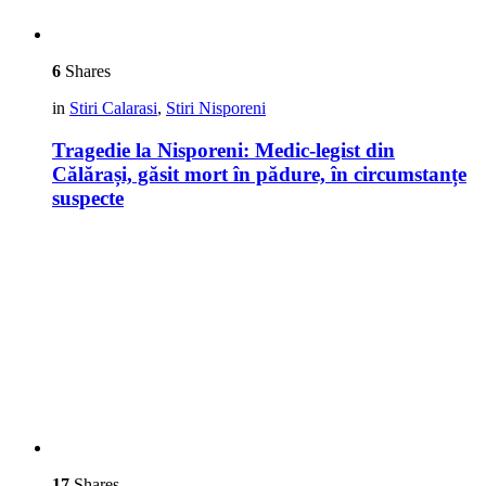
6
Shares
in
Stiri Calarasi
,
Stiri Nisporeni
Tragedie la Nisporeni: Medic-legist din
Călărași, găsit mort în pădure, în circumstanțe
suspecte
17
Shares