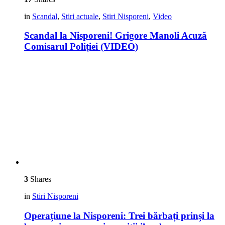
in
Scandal
,
Stiri actuale
,
Stiri Nisporeni
,
Video
Scandal la Nisporeni! Grigore Manoli Acuză
Comisarul Poliției (VIDEO)
3
Shares
in
Stiri Nisporeni
Operațiune la Nisporeni: Trei bărbați prinși la