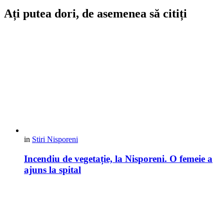
Ați putea dori, de asemenea să citiți
in
Stiri Nisporeni
Incendiu de vegetație, la Nisporeni. O femeie a
ajuns la spital