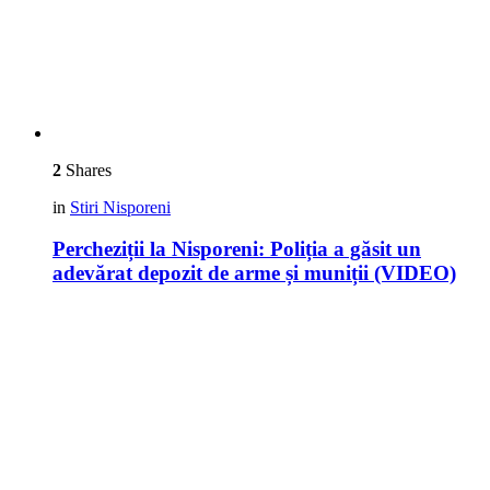
2
Shares
in
Stiri Nisporeni
Percheziții la Nisporeni: Poliția a găsit un
adevărat depozit de arme și muniții (VIDEO)