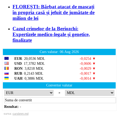
FLOREȘTI: Bărbat atacat de mascați
în propria casă și jefuit de jumătate de
milion de lei
Cazul crimelor de la Beriozchi:
Expertizele medico-legale și genetice,
finalizate
Curs valutar: 06 Aug 2026
EUR
: 20,0536 MDL
-0,0254 ▼
USD
: 17,3782 MDL
-0,0606 ▼
RON
: 3,8218 MDL
-0,0029 ▼
RUB
: 0,2143 MDL
-0,0017 ▼
UAH
: 0,3886 MDL
-0,0014 ▼
Convertor valutar
»
Rezultat:
-
sursa:
cursbnm.md