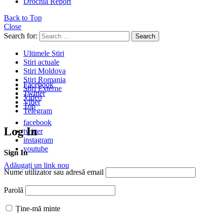
Drochia Report
Back to Top
Close
Search for:
Search
Ultimele Stiri
Stiri actuale
Stiri Moldova
Stiri Romania
Facebook
Stiri Externe
Twitter
Video
Viber
Top
Telegram
facebook
Log In
twitter
instagram
youtube
Sign In
Adăugați un link nou
Nume utilizator sau adresă email
Parolă
Ține-mă minte