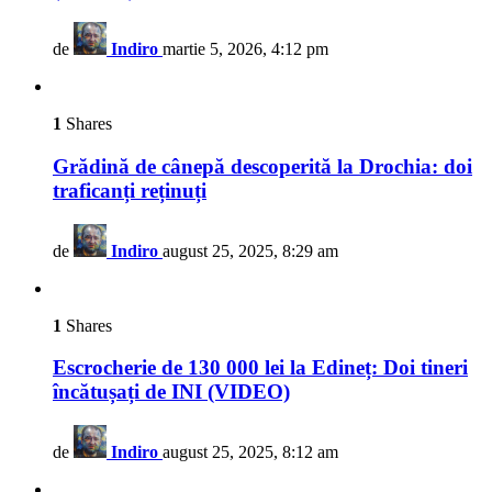
de
Indiro
martie 5, 2026, 4:12 pm
1
Shares
Grădină de cânepă descoperită la Drochia: doi
traficanți reținuți
de
Indiro
august 25, 2025, 8:29 am
1
Shares
Escrocherie de 130 000 lei la Edineț: Doi tineri
încătușați de INI (VIDEO)
de
Indiro
august 25, 2025, 8:12 am