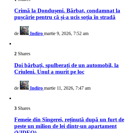
Crimă la Dondușeni. Bărbat, condamnat la
pușcărie pentru că și-a ucis soția în stradă
de
Indiro
martie 9, 2026, 7:52 am
2
Shares
Doi bărbați, spulberați de un automobil, la
Criuleni. Unul a murit pe loc
de
Indiro
martie 11, 2026, 7:47 am
3
Shares
Femeie din Sîngerei, reținută după un furt de
peste un milion de lei dintr-un apartament
(VIDEO)