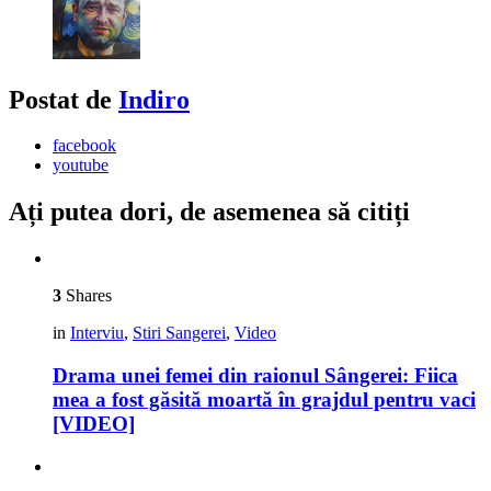
Postat de
Indiro
facebook
youtube
Ați putea dori, de asemenea să citiți
3
Shares
in
Interviu
,
Stiri Sangerei
,
Video
Drama unei femei din raionul Sângerei: Fiica
mea a fost găsită moartă în grajdul pentru vaci
[VIDEO]