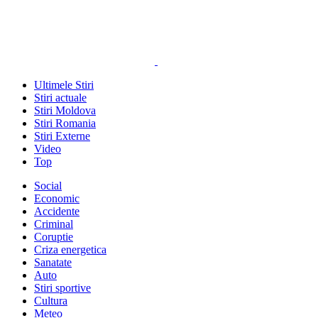
Ultimele Stiri
Stiri actuale
Stiri Moldova
Stiri Romania
Stiri Externe
Video
Top
Social
Economic
Accidente
Criminal
Coruptie
Criza energetica
Sanatate
Auto
Stiri sportive
Cultura
Meteo