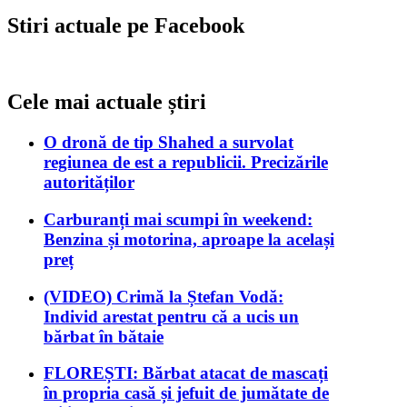
Stiri actuale pe Facebook
Cele mai actuale știri
O dronă de tip Shahed a survolat
regiunea de est a republicii. Precizările
autorităților
Carburanți mai scumpi în weekend:
Benzina și motorina, aproape la același
preț
(VIDEO) Crimă la Ștefan Vodă:
Individ arestat pentru că a ucis un
bărbat în bătaie
FLOREȘTI: Bărbat atacat de mascați
în propria casă și jefuit de jumătate de