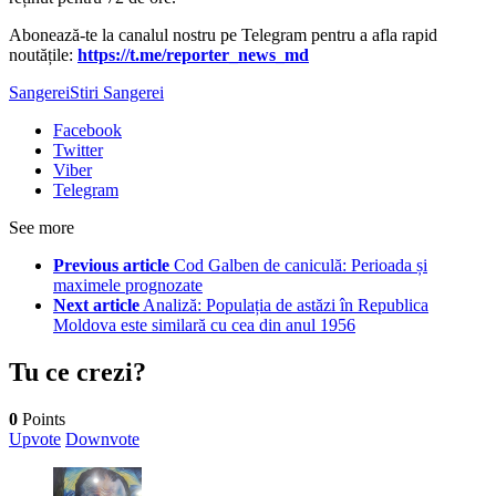
Abonează-te la canalul nostru pe Telegram pentru a afla rapid
noutățile:
https://t.me/reporter_news_md
Sangerei
Stiri Sangerei
Facebook
Twitter
Viber
Telegram
See more
Previous article
Cod Galben de caniculă: Perioada și
maximele prognozate
Next article
Analiză: Populația de astăzi în Republica
Moldova este similară cu cea din anul 1956
Tu ce crezi?
0
Points
Upvote
Downvote