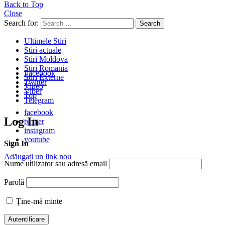
Back to Top
Close
Search for:
Search
Ultimele Stiri
Stiri actuale
Stiri Moldova
Stiri Romania
Facebook
Stiri Externe
Twitter
Video
Viber
Top
Telegram
facebook
Log In
twitter
instagram
youtube
Sign In
Adăugați un link nou
Nume utilizator sau adresă email
Parolă
Ține-mă minte