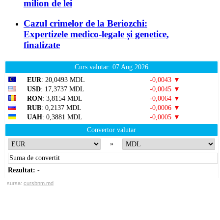
milion de lei
Cazul crimelor de la Beriozchi:
Expertizele medico-legale și genetice,
finalizate
Curs valutar: 07 Aug 2026
EUR
: 20,0493 MDL
-0,0043 ▼
USD
: 17,3737 MDL
-0,0045 ▼
RON
: 3,8154 MDL
-0,0064 ▼
RUB
: 0,2137 MDL
-0,0006 ▼
UAH
: 0,3881 MDL
-0,0005 ▼
Convertor valutar
»
Rezultat:
-
sursa:
cursbnm.md