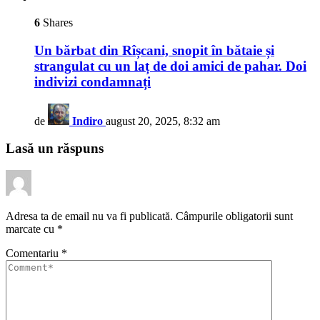
6
Shares
Un bărbat din Rîșcani, snopit în bătaie și
strangulat cu un laț de doi amici de pahar. Doi
indivizi condamnați
de
Indiro
august 20, 2025, 8:32 am
Lasă un răspuns
Adresa ta de email nu va fi publicată.
Câmpurile obligatorii sunt
marcate cu
*
Comentariu
*