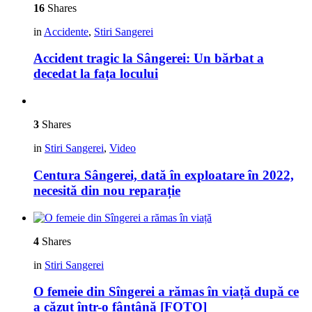
16
Shares
in
Accidente
,
Stiri Sangerei
Accident tragic la Sângerei: Un bărbat a
decedat la fața locului
3
Shares
in
Stiri Sangerei
,
Video
Centura Sângerei, dată în exploatare în 2022,
necesită din nou reparație
4
Shares
in
Stiri Sangerei
O femeie din Sîngerei a rămas în viață după ce
a căzut într-o fântână [FOTO]