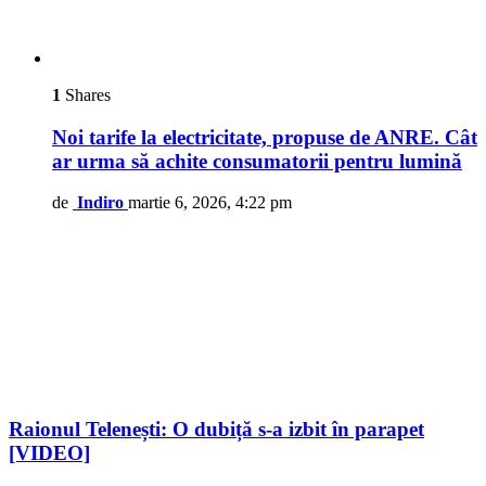
1
Shares
Noi tarife la electricitate, propuse de ANRE. Cât
ar urma să achite consumatorii pentru lumină
de
Indiro
martie 6, 2026, 4:22 pm
Raionul Telenești: O dubiță s-a izbit în parapet
[VIDEO]