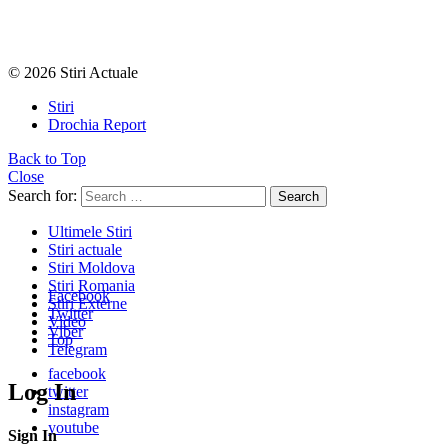
© 2026 Stiri Actuale
Stiri
Drochia Report
Back to Top
Close
Search for:
Search
Ultimele Stiri
Stiri actuale
Stiri Moldova
Stiri Romania
Facebook
Stiri Externe
Twitter
Video
Viber
Top
Telegram
facebook
Log In
twitter
instagram
youtube
Sign In