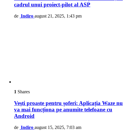
cadrul unui proiect-pilot al ASP
de
Indiro
august 21, 2025, 1:43 pm
1
Shares
Veşti proaste pentru șoferi: Aplicația Waze nu
va mai funcționa pe anumite telefoane cu
Android
de
Indiro
august 15, 2025, 7:03 am