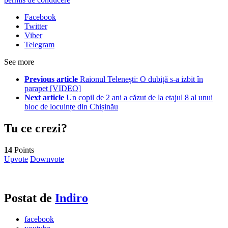
Facebook
Twitter
Viber
Telegram
See more
Previous article
Raionul Telenești: O dubiță s-a izbit în
parapet [VIDEO]
Next article
Un copil de 2 ani a căzut de la etajul 8 al unui
bloc de locuințe din Chișinău
Tu ce crezi?
14
Points
Upvote
Downvote
Postat de
Indiro
facebook