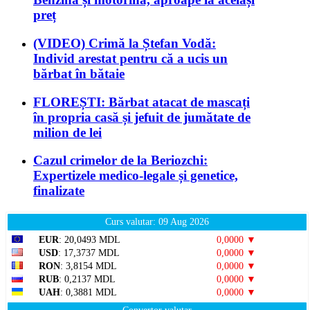
preț
(VIDEO) Crimă la Ștefan Vodă:
Individ arestat pentru că a ucis un
bărbat în bătaie
FLOREȘTI: Bărbat atacat de mascați
în propria casă și jefuit de jumătate de
milion de lei
Cazul crimelor de la Beriozchi:
Expertizele medico-legale și genetice,
finalizate
Curs valutar: 09 Aug 2026
EUR
: 20,0493 MDL
0,0000 ▼
USD
: 17,3737 MDL
0,0000 ▼
RON
: 3,8154 MDL
0,0000 ▼
RUB
: 0,2137 MDL
0,0000 ▼
UAH
: 0,3881 MDL
0,0000 ▼