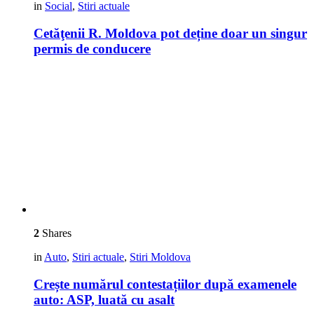
in
Social
,
Stiri actuale
Cetăţenii R. Moldova pot deține doar un singur
permis de conducere
2
Shares
in
Auto
,
Stiri actuale
,
Stiri Moldova
Crește numărul contestațiilor după examenele
auto: ASP, luată cu asalt