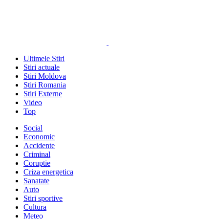
Ultimele Stiri
Stiri actuale
Stiri Moldova
Stiri Romania
Stiri Externe
Video
Top
Social
Economic
Accidente
Criminal
Coruptie
Criza energetica
Sanatate
Auto
Stiri sportive
Cultura
Meteo