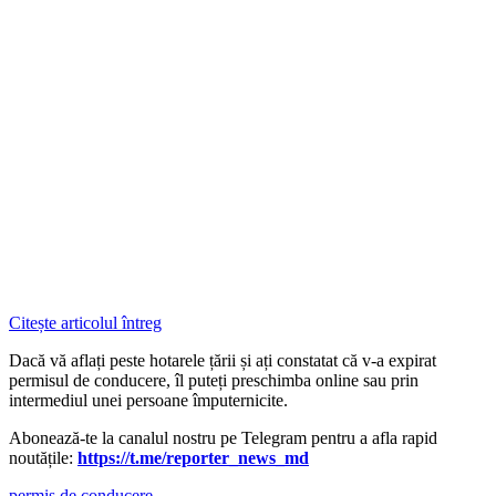
Citește articolul întreg
Dacă vă aflați peste hotarele țării și ați constatat că v-a expirat
permisul de conducere, îl puteți preschimba online sau prin
intermediul unei persoane împuternicite.
Abonează-te la canalul nostru pe Telegram pentru a afla rapid
noutățile:
https://t.me/reporter_news_md
permis de conducere