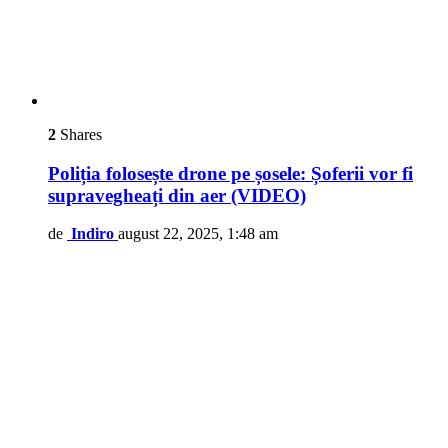
2
Shares
Poliția folosește drone pe șosele: Șoferii vor fi
supravegheați din aer (VIDEO)
de
Indiro
august 22, 2025, 1:48 am