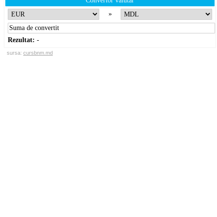
Convertor valutar
»
Rezultat:
-
sursa:
cursbnm.md