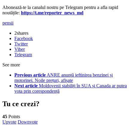
Abonează-te la canalul nostru pe Telegram pentru a afla rapid
noutățile:
https://t.me/reporter_news_md
pensii
2
shares
Facebook
Twitter
Viber
Telegram
See more
Previous article
ANRE anunță ieftinirea benzinei și
motorinei. Noile prețuri, afișate
Next article
Moldovenii stabiliți în SUA și Canada ar putea
vota prin corespondență
Tu ce crezi?
45
Points
Upvote
Downvote