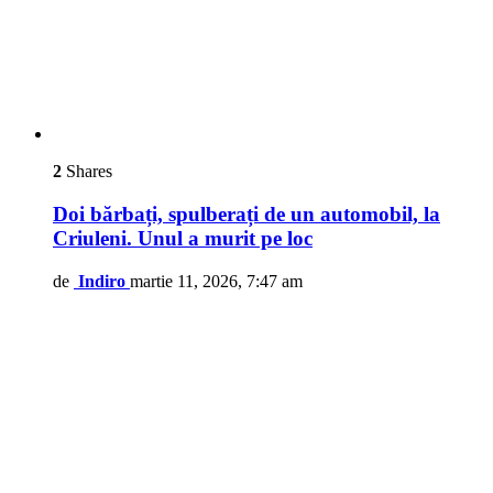
2
Shares
Doi bărbați, spulberați de un automobil, la
Criuleni. Unul a murit pe loc
de
Indiro
martie 11, 2026, 7:47 am