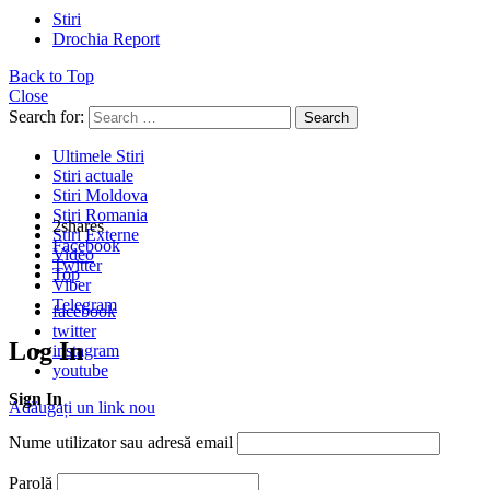
Stiri
Drochia Report
Back to Top
Close
Search for:
Search
Ultimele Stiri
Stiri actuale
Stiri Moldova
Stiri Romania
2
shares
Stiri Externe
Facebook
Video
Twitter
Top
Viber
Telegram
facebook
twitter
Log In
instagram
youtube
Sign In
Adăugați un link nou
Nume utilizator sau adresă email
Parolă