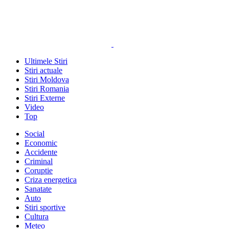
Ultimele Stiri
Stiri actuale
Stiri Moldova
Stiri Romania
Stiri Externe
Video
Top
Social
Economic
Accidente
Criminal
Coruptie
Criza energetica
Sanatate
Auto
Stiri sportive
Cultura
Meteo