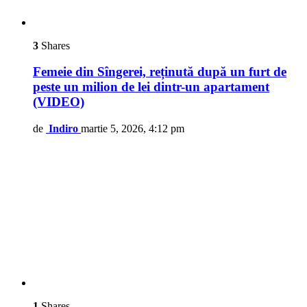
3
Shares
Femeie din Sîngerei, reținută după un furt de
peste un milion de lei dintr-un apartament
(VIDEO)
de
Indiro
martie 5, 2026, 4:12 pm
1
Shares