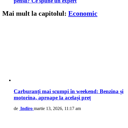
pensii? Ce spune un expert
Mai mult la capitolul:
Economic
Carburanți mai scumpi în weekend: Benzina și
motorina, aproape la același preț
de
Indiro
martie 13, 2026, 11:17 am