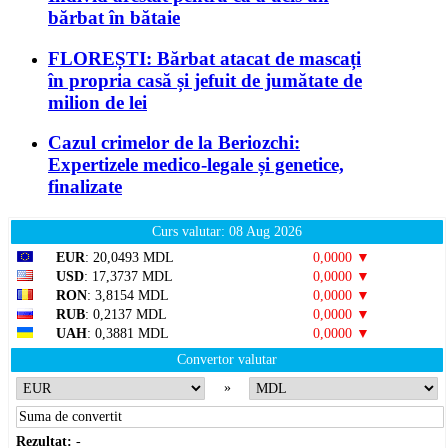
bărbat în bătaie
FLOREȘTI: Bărbat atacat de mascați
în propria casă și jefuit de jumătate de
milion de lei
Cazul crimelor de la Beriozchi:
Expertizele medico-legale și genetice,
finalizate
Curs valutar: 08 Aug 2026
EUR
: 20,0493 MDL
0,0000 ▼
USD
: 17,3737 MDL
0,0000 ▼
RON
: 3,8154 MDL
0,0000 ▼
RUB
: 0,2137 MDL
0,0000 ▼
UAH
: 0,3881 MDL
0,0000 ▼
Convertor valutar
»
Rezultat:
-