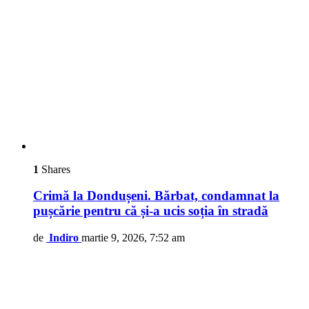
1
Shares
Crimă la Dondușeni. Bărbat, condamnat la
pușcărie pentru că și-a ucis soția în stradă
de
Indiro
martie 9, 2026, 7:52 am