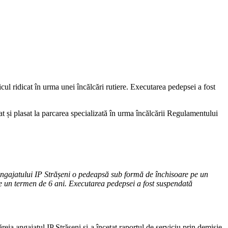
icul ridicat în urma unei încălcări rutiere. Executarea pedepsei a fost
cat și plasat la parcarea specializată în urma încălcării Regulamentului
i angajatului IP Strășeni o pedeapsă sub formă de închisoare pe un
pe un termen de 6 ani. Executarea pedepsei a fost suspendată
eia angajatul IP Strășeni și-a încetat raportul de serviciu prin demisie.