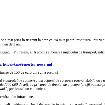
e a fost prins în flagrant în timp ce lua mită pentru restituirea unui veh
ermen de 3 ani.
ngajatul IP Strășeni, ar fi promis eliberarea mijlocului de transport, ridi
le:
https://t.me/reporter_news_md
a tranșe de 150 de euro din suma pretinsă.
vat inculpatul de comiterea infracțiunii de corupere pasivă, stabilindu-
e (200 000 de lei), cu privarea de dreptul de a ocupa funcții publice 
 ani”,
precizează un comunicat.
ezultați din infracțiune.
ediat inițierea anchetei de serviciu în privința acestuia, în procesul căr