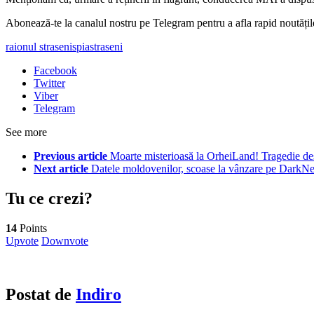
‍Abonează-te la canalul nostru pe Telegram pentru a afla rapid noutăți
raionul straseni
spia
straseni
Facebook
Twitter
Viber
Telegram
See more
Previous article
Moarte misterioasă la OrheiLand! Tragedie desc
Next article
Datele moldovenilor, scoase la vânzare pe DarkNet
Tu ce crezi?
14
Points
Upvote
Downvote
Postat de
Indiro