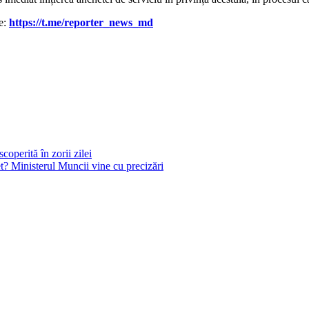
le:
https://t.me/reporter_news_md
operită în zorii zilei
? Ministerul Muncii vine cu precizări