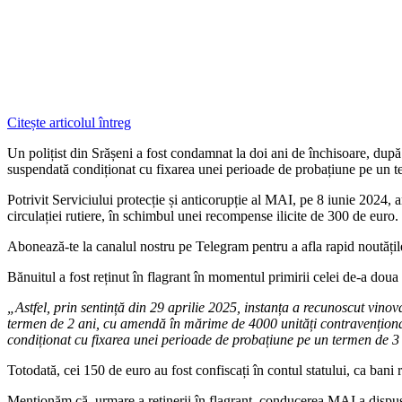
Citește articolul întreg
Un polițist din Srășeni a fost condamnat la doi ani de închisoare, după c
suspendată condiționat cu fixarea unei perioade de probațiune pe un t
Potrivit Serviciului protecție și anticorupție al MAI, pe 8 iunie 2024, a
circulației rutiere, în schimbul unei recompense ilicite de 300 de euro.
‍Abonează-te la canalul nostru pe Telegram pentru a afla rapid noutăți
Bănuitul a fost reținut în flagrant în momentul primirii celei de-a dou
„Astfel, prin sentință din 29 aprilie 2025, instanța a recunoscut vino
termen de 2 ani, cu amendă în mărime de 4000 unități contravențional
condiționat cu fixarea unei perioade de probațiune pe un termen de 3
Totodată, cei 150 de euro au fost confiscați în contul statului, ca bani r
Menționăm că, urmare a reținerii în flagrant, conducerea MAI a dispus im