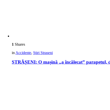
1
Shares
in
Accidente
,
Stiri Straseni
STRĂȘENI: O mașină „a încălecat” parapetul, d