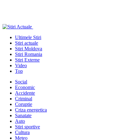
Ultimele Stiri
Stiri actuale
Stiri Moldova
Stiri Romania
Stiri Externe
Video
Top
Social
Economic
Accidente
Criminal
Coruptie
Criza energetica
Sanatate
Auto
Stiri sportive
Cultura
Meteo