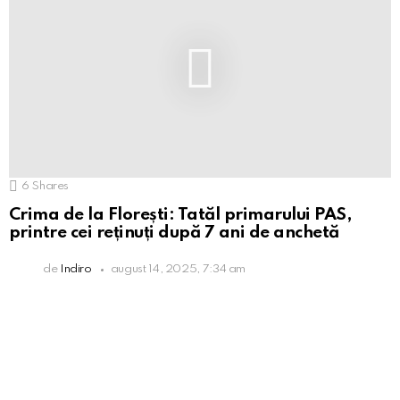
6
Shares
Crima de la Florești: Tatăl primarului PAS,
printre cei reținuți după 7 ani de anchetă
de
Indiro
august 14, 2025, 7:34 am