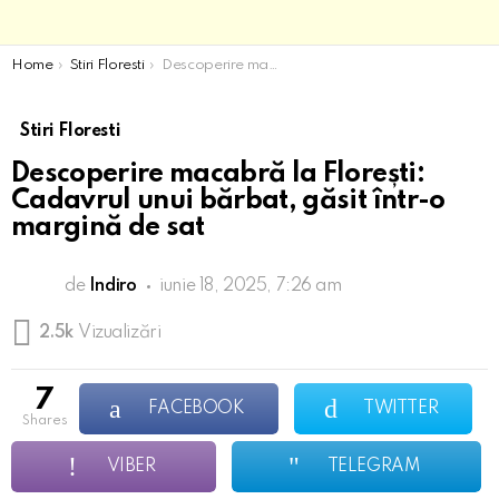
You are here:
Home
Stiri Floresti
Descoperire macabră la Florești: Cadavrul unui bărbat, găsit într-o margină de sat
Stiri Floresti
Descoperire macabră la Florești:
Cadavrul unui bărbat, găsit într-o
margină de sat
de
Indiro
iunie 18, 2025, 7:26 am
2.5k
Vizualizări
7
FACEBOOK
TWITTER
shares
VIBER
TELEGRAM