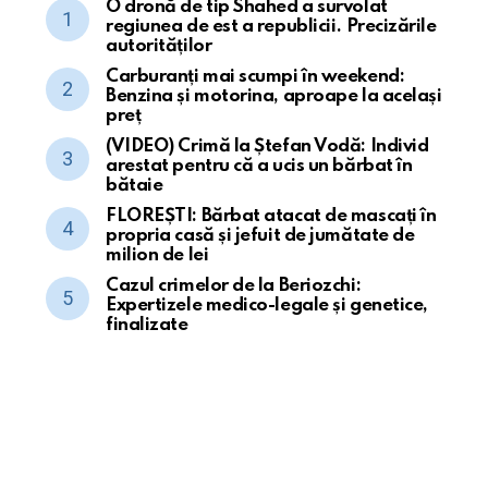
O dronă de tip Shahed a survolat
regiunea de est a republicii. Precizările
autorităților
Carburanți mai scumpi în weekend:
Benzina și motorina, aproape la același
preț
(VIDEO) Crimă la Ștefan Vodă: Individ
arestat pentru că a ucis un bărbat în
bătaie
FLOREȘTI: Bărbat atacat de mascați în
propria casă și jefuit de jumătate de
milion de lei
Cazul crimelor de la Beriozchi:
Expertizele medico-legale și genetice,
finalizate