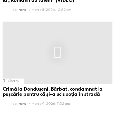
la „Românii au talent” (VIDEO)
de
Indiro
martie 8, 2026, 10:52 am
1
Shares
Crimă la Dondușeni. Bărbat, condamnat la
pușcărie pentru că și-a ucis soția în stradă
de
Indiro
martie 9, 2026, 7:52 am