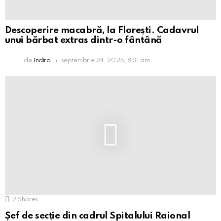
Descoperire macabră, la Florești. Cadavrul
unui bărbat extras dintr-o fântână
de
Indiro
septembrie 24, 2025, 8:31 am
2
Shares
Șef de secție din cadrul Spitalului Raional