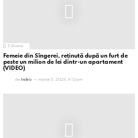
3
Shares
Femeie din Sîngerei, reținută după un furt de
peste un milion de lei dintr-un apartament
(VIDEO)
de
Indiro
martie 5, 2026, 4:12 pm