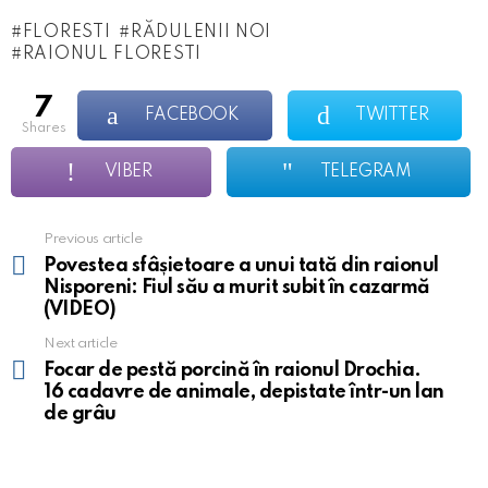
FLORESTI
RĂDULENII NOI
RAIONUL FLORESTI
7
FACEBOOK
TWITTER
shares
VIBER
TELEGRAM
Previous article
See
more
Povestea sfâșietoare a unui tată din raionul
Nisporeni: Fiul său a murit subit în cazarmă
(VIDEO)
Next article
Focar de pestă porcină în raionul Drochia.
16 cadavre de animale, depistate într-un lan
de grâu