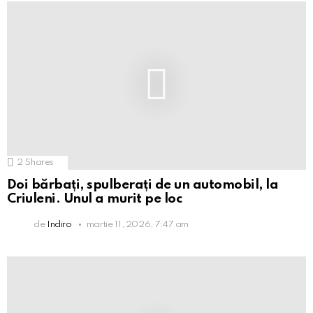
2
Shares
Doi bărbați, spulberați de un automobil, la
Criuleni. Unul a murit pe loc
de
Indiro
martie 11, 2026, 7:47 am