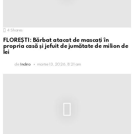
4
Shares
FLOREȘTI: Bărbat atacat de mascați în
propria casă și jefuit de jumătate de milion de
lei
de
Indiro
martie 13, 2026, 8:21 am