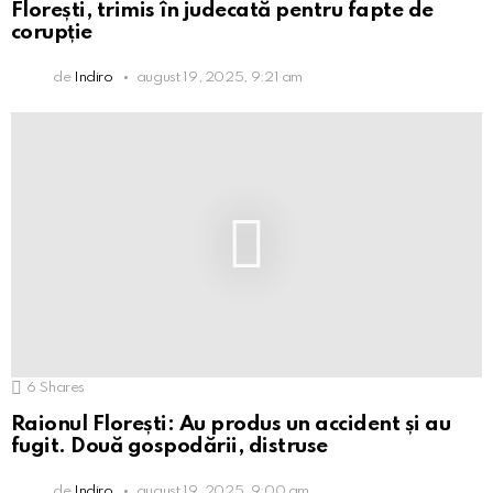
Florești, trimis în judecată pentru fapte de
corupție
de
Indiro
august 19, 2025, 9:21 am
6
Shares
Raionul Florești: Au produs un accident și au
fugit. Două gospodării, distruse
de
Indiro
august 19, 2025, 9:00 am