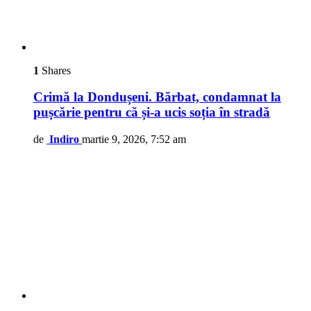
1
Shares
Crimă la Dondușeni. Bărbat, condamnat la
pușcărie pentru că și-a ucis soția în stradă
de
Indiro
martie 9, 2026, 7:52 am