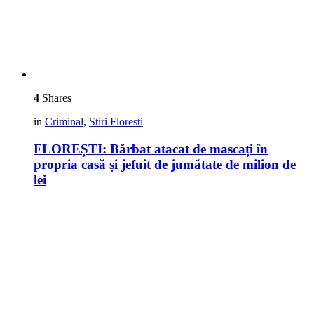
4
Shares
in
Criminal
,
Stiri Floresti
FLOREȘTI: Bărbat atacat de mascați în
propria casă și jefuit de jumătate de milion de
lei