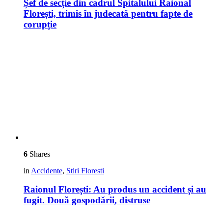
Șef de secție din cadrul Spitalului Raional
Florești, trimis în judecată pentru fapte de
corupție
6
Shares
in
Accidente
,
Stiri Floresti
Raionul Florești: Au produs un accident și au
fugit. Două gospodării, distruse