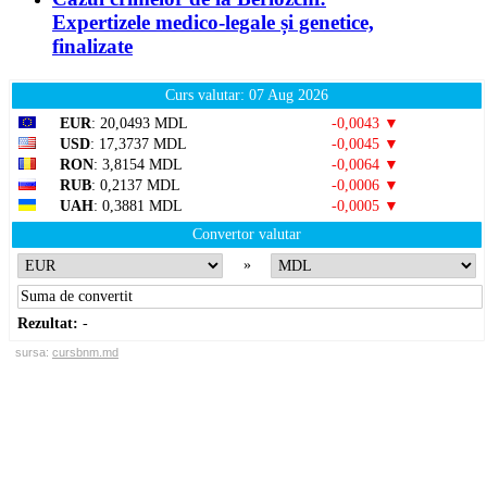
Expertizele medico-legale și genetice,
finalizate
Curs valutar: 07 Aug 2026
EUR
: 20,0493 MDL
-0,0043 ▼
USD
: 17,3737 MDL
-0,0045 ▼
RON
: 3,8154 MDL
-0,0064 ▼
RUB
: 0,2137 MDL
-0,0006 ▼
UAH
: 0,3881 MDL
-0,0005 ▼
Convertor valutar
»
Rezultat:
-
sursa:
cursbnm.md