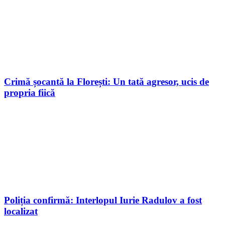
Crimă șocantă la Florești: Un tată agresor, ucis de
propria fiică
Poliția confirmă: Interlopul Iurie Radulov a fost
localizat