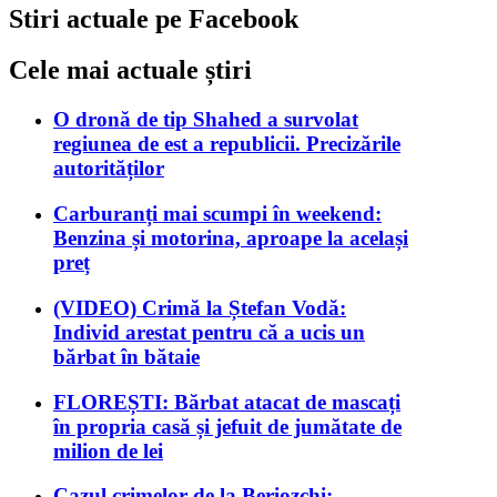
Stiri actuale pe Facebook
Cele mai actuale știri
O dronă de tip Shahed a survolat
regiunea de est a republicii. Precizările
autorităților
Carburanți mai scumpi în weekend:
Benzina și motorina, aproape la același
preț
(VIDEO) Crimă la Ștefan Vodă:
Individ arestat pentru că a ucis un
bărbat în bătaie
FLOREȘTI: Bărbat atacat de mascați
în propria casă și jefuit de jumătate de
milion de lei
Cazul crimelor de la Beriozchi: