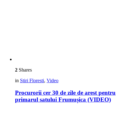
2
Shares
in
Stiri Floresti
,
Video
Procurorii cer 30 de zile de arest pentru
primarul satului Frumușica (VIDEO)