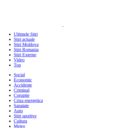
Ultimele Stiri
Stiri actuale
Stiri Moldova
Stiri Romania
Stiri Externe
Video
Top
Social
Economic
Accidente
Criminal
Coruptie
Criza energetica
Sanatate
Auto
Stiri sportive
Cultura
Meteo