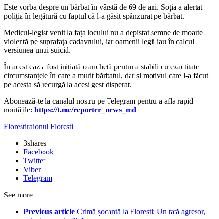
Este vorba despre un bărbat în vârstă de 69 de ani. Soția a alertat
poliția în legătură cu faptul că l-a găsit spânzurat pe bărbat.
Medicul-legist venit la fața locului nu a depistat semne de moarte
violentă pe suprafața cadavrului, iar oamenii legii iau în calcul
versiunea unui suicid.
În acest caz a fost inițiată o anchetă pentru a stabili cu exactitate
circumstanțele în care a murit bărbatul, dar și motivul care l-a făcut
pe acesta să recurgă la acest gest disperat.
‍Abonează-te la canalul nostru pe Telegram pentru a afla rapid
noutățile:
https://t.me/reporter_news_md
Floresti
raionul Floresti
3
shares
Facebook
Twitter
Viber
Telegram
See more
Previous article
Crimă șocantă la Florești: Un tată agresor,