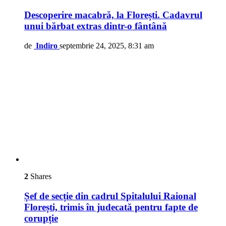
Descoperire macabră, la Florești. Cadavrul
unui bărbat extras dintr-o fântână
de
Indiro
septembrie 24, 2025, 8:31 am
2
Shares
Șef de secție din cadrul Spitalului Raional
Florești, trimis în judecată pentru fapte de
corupție