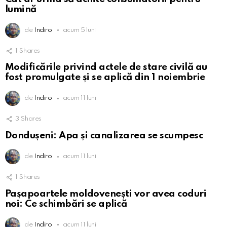
lumină
de
Indiro
acum 5 luni
1
Shares
Modificările privind actele de stare civilă au
fost promulgate și se aplică din 1 noiembrie
de
Indiro
acum 11 luni
3
Shares
Dondușeni: Apa și canalizarea se scumpesc
de
Indiro
acum 11 luni
1
Shares
Pașapoartele moldovenești vor avea coduri
noi: Ce schimbări se aplică
de
Indiro
acum 11 luni