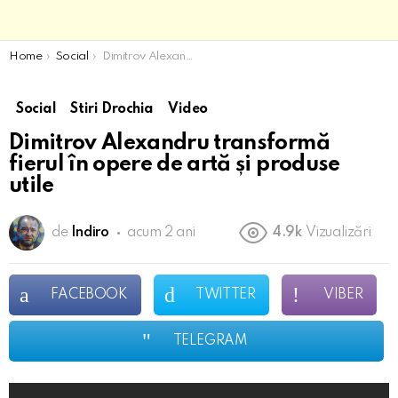
You are here:
Home
Social
Dimitrov Alexandru transformă fierul în opere de artă și produse utile
Social
Stiri Drochia
Video
Dimitrov Alexandru transformă
fierul în opere de artă și produse
utile
de
Indiro
acum 2 ani
4.9k
Vizualizări
FACEBOOK
TWITTER
VIBER
TELEGRAM