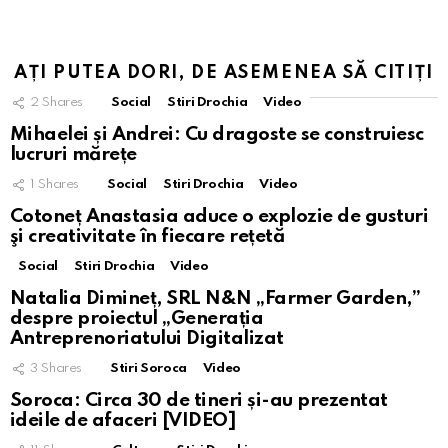
AȚI PUTEA DORI, DE ASEMENEA SĂ CITIȚI
2
Shares
Social
Stiri Drochia
Video
Mihaelei și Andrei: Cu dragoste se construiesc
lucruri mărețe
1
Shares
Social
Stiri Drochia
Video
Cotoneț Anastasia aduce o explozie de gusturi
şi creativitate în fiecare rețetă
Social
Stiri Drochia
Video
Natalia Dimineț, SRL N&N „Farmer Garden,”
despre proiectul „Generația
Antreprenoriatului Digitalizat
3
Shares
Stiri Soroca
Video
Soroca: Circa 30 de tineri și-au prezentat
ideile de afaceri [VIDEO]