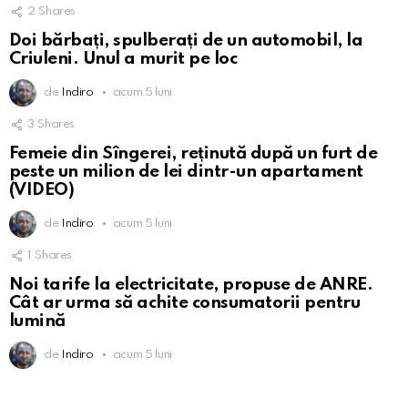
2
Shares
Doi bărbați, spulberați de un automobil, la
Criuleni. Unul a murit pe loc
de
Indiro
acum 5 luni
3
Shares
Femeie din Sîngerei, reținută după un furt de
peste un milion de lei dintr-un apartament
(VIDEO)
de
Indiro
acum 5 luni
1
Shares
Noi tarife la electricitate, propuse de ANRE.
Cât ar urma să achite consumatorii pentru
lumină
de
Indiro
acum 5 luni