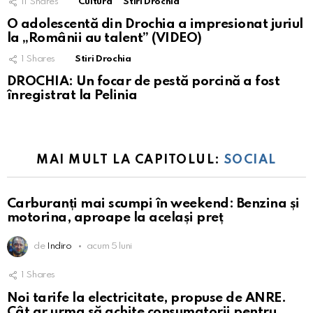
11
Shares
Cultura
Stiri Drochia
O adolescentă din Drochia a impresionat juriul
la „Românii au talent” (VIDEO)
1
Shares
Stiri Drochia
DROCHIA: Un focar de pestă porcină a fost
înregistrat la Pelinia
MAI MULT LA CAPITOLUL:
SOCIAL
Carburanți mai scumpi în weekend: Benzina și
motorina, aproape la același preț
de
Indiro
acum 5 luni
1
Shares
Noi tarife la electricitate, propuse de ANRE.
Cât ar urma să achite consumatorii pentru