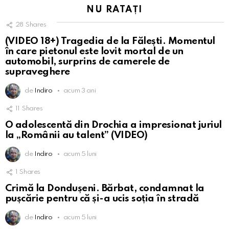
NU RATAȚI
28
Shares
(VIDEO 18+) Tragedia de la Fălești. Momentul
în care pietonul este lovit mortal de un
automobil, surprins de camerele de
supraveghere
de
Indiro
acum 3 ani
11
Shares
O adolescentă din Drochia a impresionat juriul
la „Românii au talent” (VIDEO)
de
Indiro
acum 5 luni
1
Shares
Crimă la Dondușeni. Bărbat, condamnat la
pușcărie pentru că și-a ucis soția în stradă
de
Indiro
acum 5 luni