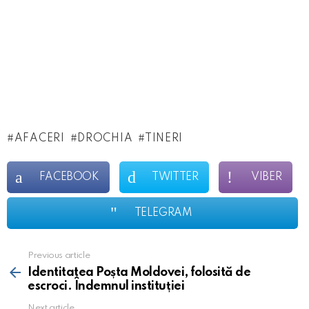
AFACERI
DROCHIA
TINERI
FACEBOOK
TWITTER
VIBER
TELEGRAM
Previous article
See
more
Identitatea Poșta Moldovei, folosită de
escroci. Îndemnul instituției
Next article