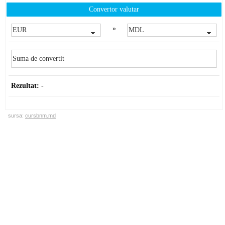
Convertor valutar
»
Rezultat:
-
sursa:
cursbnm.md