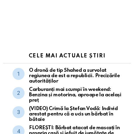
CELE MAI ACTUALE ȘTIRI
O dronă de tip Shahed a survolat
regiunea de est a republicii. Precizările
autorităților
Carburanți mai scumpi în weekend:
Benzina și motorina, aproape la același
preț
(VIDEO) Crimă la Ștefan Vodă: Individ
arestat pentru că a ucis un bărbat în
bătaie
FLOREȘTI: Bărbat atacat de mascați în
propria casă și jefuit de jumătate de