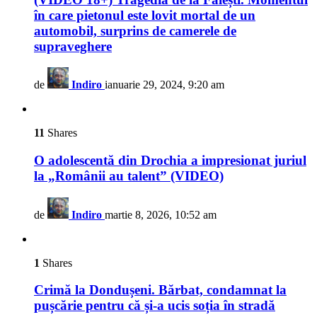
în care pietonul este lovit mortal de un
automobil, surprins de camerele de
supraveghere
de
Indiro
ianuarie 29, 2024, 9:20 am
11
Shares
O adolescentă din Drochia a impresionat juriul
la „Românii au talent” (VIDEO)
de
Indiro
martie 8, 2026, 10:52 am
1
Shares
Crimă la Dondușeni. Bărbat, condamnat la
pușcărie pentru că și-a ucis soția în stradă