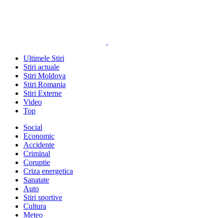
Ultimele Stiri
Stiri actuale
Stiri Moldova
Stiri Romania
Stiri Externe
Video
Top
Social
Economic
Accidente
Criminal
Coruptie
Criza energetica
Sanatate
Auto
Stiri sportive
Cultura
Meteo