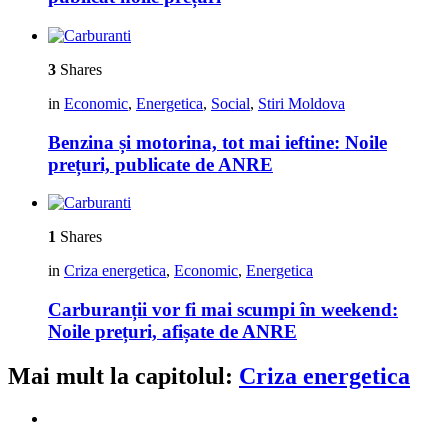
3
Shares
in
Economic
,
Energetica
,
Social
,
Stiri Moldova
Benzina și motorina, tot mai ieftine: Noile
prețuri, publicate de ANRE
1
Shares
in
Criza energetica
,
Economic
,
Energetica
Carburanții vor fi mai scumpi în weekend:
Noile prețuri, afișate de ANRE
Mai mult la capitolul:
Criza energetica