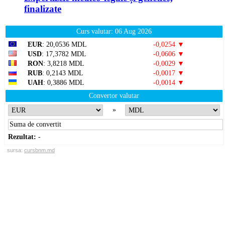
finalizate
Curs valutar: 06 Aug 2026
EUR
: 20,0536 MDL
-0,0254 ▼
USD
: 17,3782 MDL
-0,0606 ▼
RON
: 3,8218 MDL
-0,0029 ▼
RUB
: 0,2143 MDL
-0,0017 ▼
UAH
: 0,3886 MDL
-0,0014 ▼
Convertor valutar
»
Rezultat:
-
sursa:
cursbnm.md