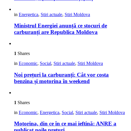
in
Energetica
,
Stiri actuale
,
Stiri Moldova
Ministrul Energiei anunță ce stocuri de
carburanți are Republica Moldova
1
Shares
in
Economic
,
Social
,
Stiri actuale
,
Stiri Moldova
Noi prețuri la carburanți: Cât vor costa
benzina și motorina în weekend
1
Shares
in
Economic
,
Energetica
,
Social
,
Stiri actuale
,
Stiri Moldova
Motorina, din ce în ce mai ieftină: ANRE a
publicat noile prețuri