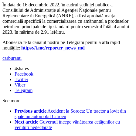
În data de 16 decembrie 2022, în cadrul ședinței publice a
Consiliului de Administrație al Agenției Naționale pentru
Reglementare în Energetică (ANRE), a fost aprobată marja
comercială specifică la comercializarea cu amănuntul a produselor
petroliere principale de tip standard pentru semestrul întâi al anului
2023, în mărime de 2,91 lei/litru.
Abonează-te la canalul nostru pe Telegram pentru a afla rapid
noutățile:
https://t.me/reporter_news_md
carburanti
4
shares
Facebook
Twitter
Viber
Telegram
See more
Previous article
Accident la Soroca: Un tractor a lovit din
spate un automobil Citroen
Next article
Guvernul începe vânătoarea cetățenilor cu
venituri nedeclarate