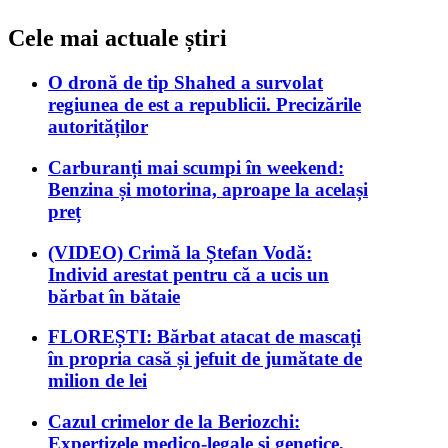
Cele mai actuale știri
O dronă de tip Shahed a survolat
regiunea de est a republicii. Precizările
autorităților
Carburanți mai scumpi în weekend:
Benzina și motorina, aproape la același
preț
(VIDEO) Crimă la Ștefan Vodă:
Individ arestat pentru că a ucis un
bărbat în bătaie
FLOREȘTI: Bărbat atacat de mascați
în propria casă și jefuit de jumătate de
milion de lei
Cazul crimelor de la Beriozchi:
Expertizele medico-legale și genetice,