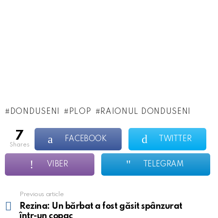
DONDUSENI
PLOP
RAIONUL DONDUSENI
7
FACEBOOK
TWITTER
shares
VIBER
TELEGRAM
Previous article
See
more
Rezina: Un bărbat a fost găsit spânzurat
într-un copac