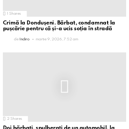
1
Shares
Crimă la Dondușeni. Bărbat, condamnat la
pușcărie pentru că și-a ucis soția în stradă
de
Indiro
martie 9, 2026, 7:52 am
2
Shares
Doi bărbați, spulberați de un automobil, la