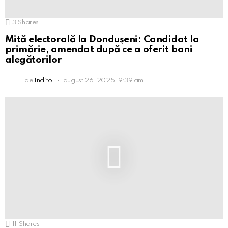
3
Shares
Mită electorală la Dondușeni: Candidat la
primărie, amendat după ce a oferit bani
alegătorilor
de
Indiro
august 26, 2025, 9:39 am
11
Shares