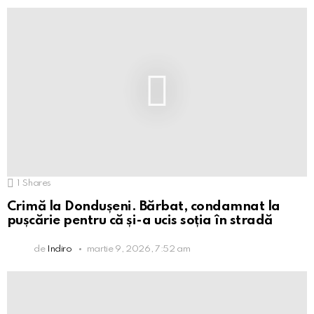
1
Shares
Crimă la Dondușeni. Bărbat, condamnat la
pușcărie pentru că și-a ucis soția în stradă
de
Indiro
martie 9, 2026, 7:52 am