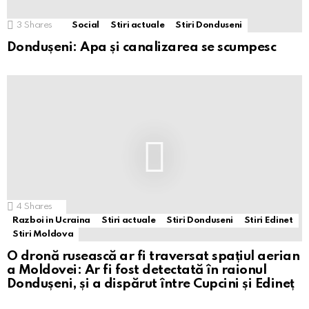
3
Shares
Social
Stiri actuale
Stiri Donduseni
Dondușeni: Apa și canalizarea se scumpesc
4
Shares
Razboi in Ucraina
Stiri actuale
Stiri Donduseni
Stiri Edinet
Stiri Moldova
O dronă rusească ar fi traversat spațiul aerian
a Moldovei: Ar fi fost detectată în raionul
Dondușeni, și a dispărut între Cupcini și Edineț