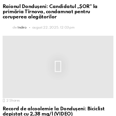
Raionul Dondușeni: Candidatul „ȘOR” la
primăria Tîrnova, condamnat pentru
coruperea alegătorilor
de
Indiro
august 22, 2025, 12:03 pm
2
Shares
Record de alcoolemie la Dondușeni: Biciclist
depistat cu 2,38 mg/l (VIDEO)