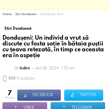
You are here:
Home
Stiri Donduseni
Dondușeni: Un individ a vrut să discute cu fosta soție în bătaia puștii cu țeava retezată, în timp ce aceasta era în ospeție
Stiri Donduseni
Dondușeni: Un individ a vrut să
discute cu fosta soție în bătaia puștii
cu țeava retezată, în timp ce aceasta
era în ospeție
de
Indiro
iulie 26, 2024, 7:50 am
858
Vizualizări
7
FACEBOOK
TWITTER
shares
VIBER
TELEGRAM