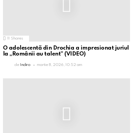
11
Shares
O adolescentă din Drochia a impresionat juriul
la „Românii au talent” (VIDEO)
de
Indiro
martie 8, 2026, 10:52 am