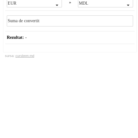
»
Rezultat:
-
sursa:
cursbnm.md