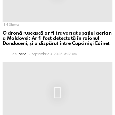
4
Shares
O dronă rusească ar fi traversat spațiul aerian
a Moldovei: Ar fi fost detectată în raionul
Dondușeni, și a dispărut între Cupcini și Edineț
de
Indiro
septembrie 3, 2025, 8:27 am