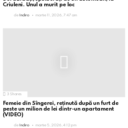
Criuleni. Unul a murit pe loc
de
Indiro
martie 11, 2026, 7:47 am
3
Shares
Femeie din Sîngerei, reținută după un furt de
peste un milion de lei dintr-un apartament
(VIDEO)
de
Indiro
martie 5, 2026, 4:12 pm