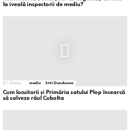
la iveală inspectorii de mediu?
1
Shares
mediu
Stiri Donduseni
Cum locuitorii și Primăria satului Plop încearcă
să salveze râul Cubolta