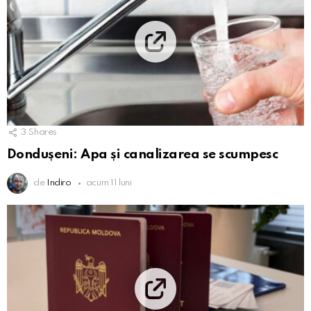
3
Shares
Dondușeni: Apa și canalizarea se scumpesc
de
Indiro
acum 11 luni