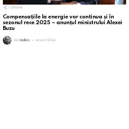
1
Shares
Compensațiile la energie vor continua și în
sezonul rece 2025 – anunțul ministrului Alexei
Buzu
de
Indiro
acum 12 luni