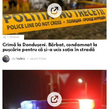
1
Shares
Crimă la Dondușeni. Bărbat, condamnat la
pușcărie pentru că și-a ucis soția în stradă
de
Indiro
acum 5 luni