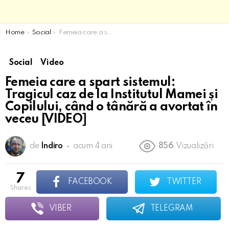
You are here:
Home
Social
Femeia care a spart sistemul: Tragicul caz de la Institutul Mamei și Copilului, când o tânără a avortat în veceu [VIDEO]
Social
Video
Femeia care a spart sistemul:
Tragicul caz de la Institutul Mamei și
Copilului, când o tânără a avortat în
veceu [VIDEO]
de
Indiro
acum 4 ani
856
Vizualizări
7
FACEBOOK
TWITTER
shares
VIBER
TELEGRAM