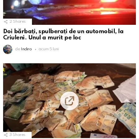
2
Shares
Doi bărbați, spulberați de un automobil, la
Criuleni. Unul a murit pe loc
de
Indiro
acum 5 luni
3
Shares