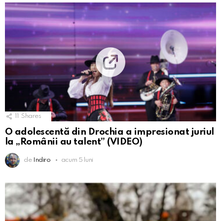
11
Shares
O adolescentă din Drochia a impresionat juriul
la „Românii au talent” (VIDEO)
de
Indiro
acum 5 luni