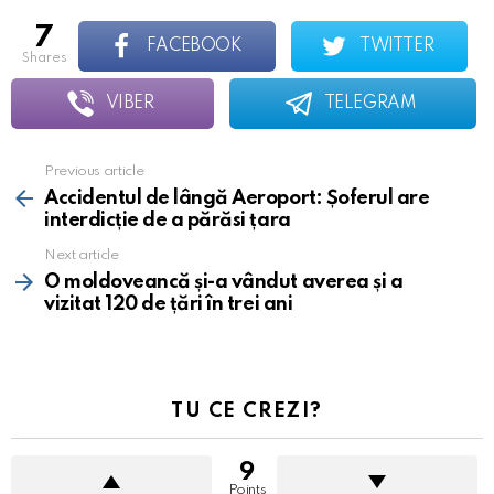
7
FACEBOOK
TWITTER
shares
VIBER
TELEGRAM
Previous article
See
more
Accidentul de lângă Aeroport: Șoferul are
interdicție de a părăsi țara
Next article
O moldoveancă și-a vândut averea și a
vizitat 120 de țări în trei ani
TU CE CREZI?
9
Points