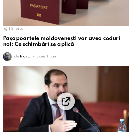
1
Shares
Pașapoartele moldovenești vor avea coduri
noi: Ce schimbări se aplică
de
Indiro
acum 11 luni