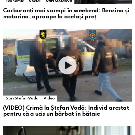
Economic
Social
Stiri Moldova
Carburanți mai scumpi în weekend: Benzina și
motorina, aproape la același preț
Stiri Stefan Voda
Video
(VIDEO) Crimă la Ștefan Vodă: Individ arestat
pentru că a ucis un bărbat în bătaie