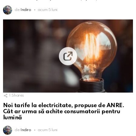
de
Indiro
acum 5 luni
1
Shares
Noi tarife la electricitate, propuse de ANRE.
Cât ar urma să achite consumatorii pentru
lumină
de
Indiro
acum 5 luni