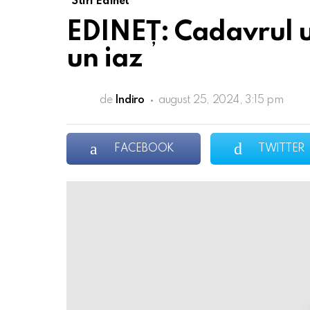
Stiri Edinet
EDINEȚ: Cadavrul un
un iaz
de
Indiro
august 25, 2024, 3:15 pm
FACEBOOK
TWITTER