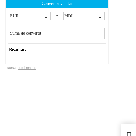
Convertor valutar
»
Rezultat:
-
sursa:
cursbnm.md
ȘTE
drum