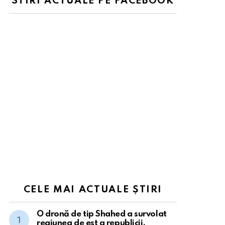
STIRI ACTUALE PE FACEBOOK
CELE MAI ACTUALE ȘTIRI
O dronă de tip Shahed a survolat
regiunea de est a republicii.