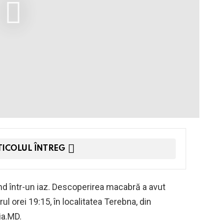
TICOLUL ÎNTREG
nd într-un iaz. Descoperirea macabră a avut
urul orei 19:15, în localitatea Terebna, din
ia.MD.