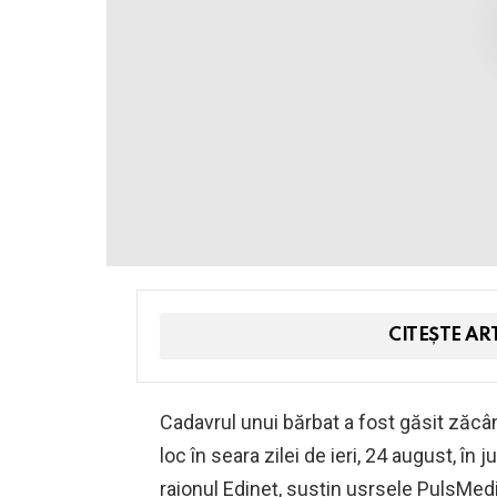
CITEȘTE AR
Cadavrul unui bărbat a fost găsit zăcâ
loc în seara zilei de ieri, 24 august, în j
raionul Edineț, susțin usrsele PulsMed