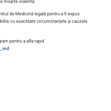
e moarte violentă.
entrul de Medicină legală pentru a fi expus
abilite cu exactitate circumstanțele și cauzele
ram pentru a afla rapid
ws_md