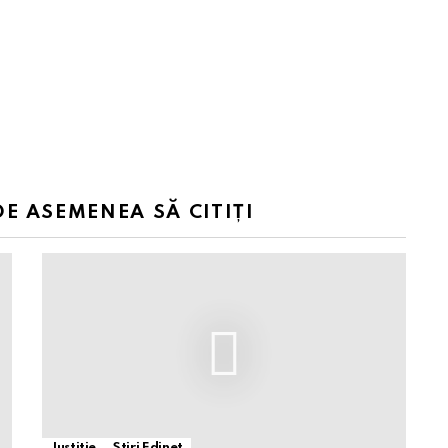
DE ASEMENEA SĂ CITIȚI
Justitie
Stiri Edinet