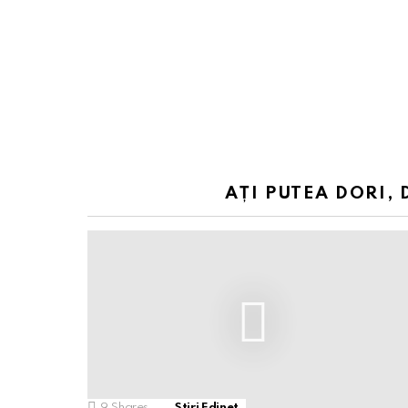
AȚI PUTEA DORI, 
9
Shares
Stiri Edinet