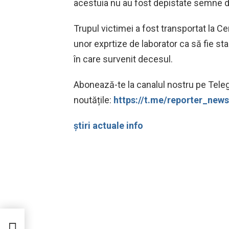
acestuia nu au fost depistate semne d
Trupul victimei a fost transportat la C
unor exprtize de laborator ca să fie st
în care survenit decesul.
Abonează-te la canalul nostru pe Teleg
noutățile:
https://t.me/reporter_ne
știri actuale info
tat