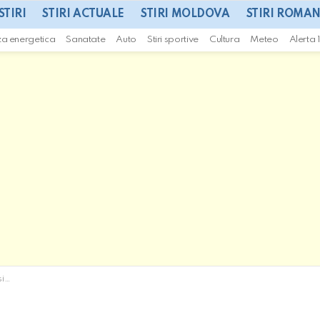
STIRI
STIRI ACTUALE
STIRI MOLDOVA
STIRI ROMAN
za energetica
Sanatate
Auto
Stiri sportive
Cultura
Meteo
Alerta 
az