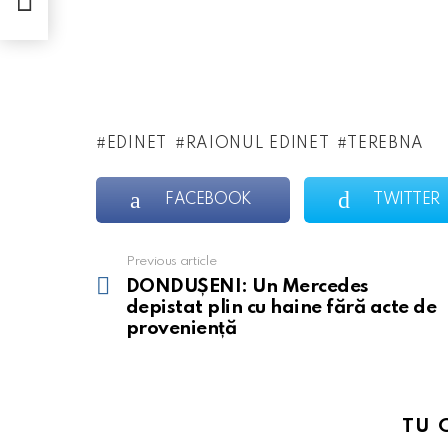
EDINET
RAIONUL EDINET
TEREBNA
FACEBOOK
TWITTER
Previous article
See
more
DONDUȘENI: Un Mercedes
depistat plin cu haine fără acte de
proveniență
TU 