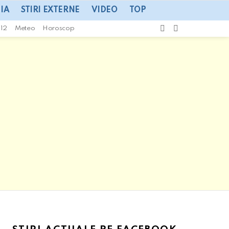
IA
STIRI EXTERNE
VIDEO
TOP
CAUTA
SWITCH
112
Meteo
Horoscop
SKIN