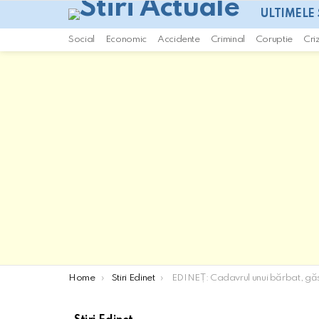
ULTIMELE 
Social
Economic
Accidente
Criminal
Coruptie
Cri
You are here:
Home
Stiri Edinet
EDINEȚ: Cadavrul unui bărbat, găsit într-un i