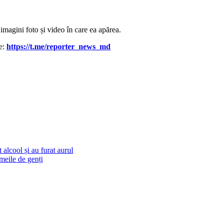
 imagini foto și video în care ea apărea.
le:
https://t.me/reporter_news_md
alcool și au furat aurul
emeile de genți