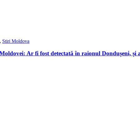
,
Stiri Moldova
Moldovei: Ar fi fost detectată în raionul Dondușeni, și 