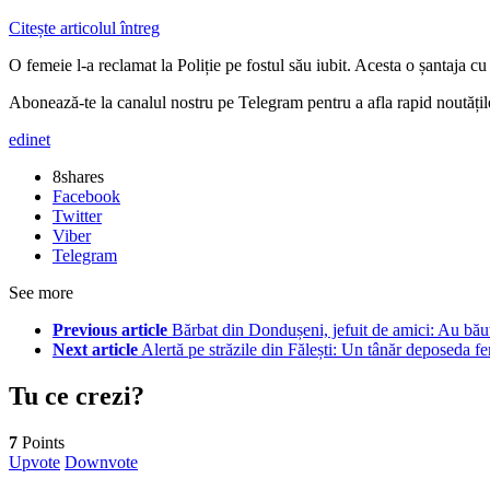
Citește articolul întreg
O femeie l-a reclamat la Poliție pe fostul său iubit. Acesta o șantaja cu
Abonează-te la canalul nostru pe Telegram pentru a afla rapid noutăți
edinet
8
shares
Facebook
Twitter
Viber
Telegram
See more
Previous article
Bărbat din Dondușeni, jefuit de amici: Au băut 
Next article
Alertă pe străzile din Fălești: Un tânăr deposeda f
Tu ce crezi?
7
Points
Upvote
Downvote