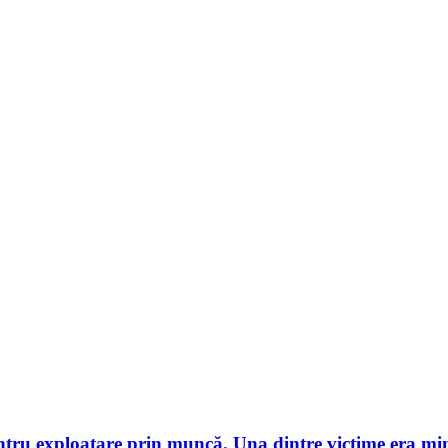
ntru exploatare prin muncă. Una dintre victime era mi