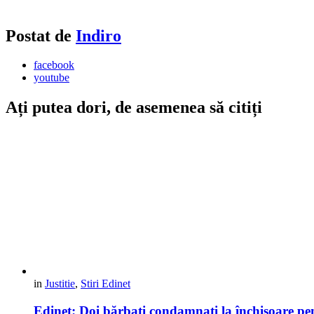
Postat de
Indiro
facebook
youtube
Ați putea dori, de asemenea să citiți
in
Justitie
,
Stiri Edinet
Edineț: Doi bărbați condamnați la închisoare pe