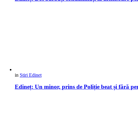
in
Stiri Edinet
Edineț: Un minor, prins de Poliție beat și fără pe