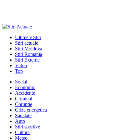
Ultimele Stiri
Stiri actuale
Stiri Moldova
Stiri Romania
Stiri Externe
Video
Top
Social
Economic
Accidente
Criminal
Coruptie
Criza energetica
Sanatate
Auto
Stiri sportive
Cultura
Meteo