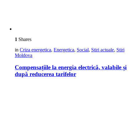
1
Shares
in
Criza energetica
,
Energetica
,
Social
,
Stiri actuale
,
Stiri
Moldova
Compensațiile la energia electrică, valabile și
după reducerea tarifelor