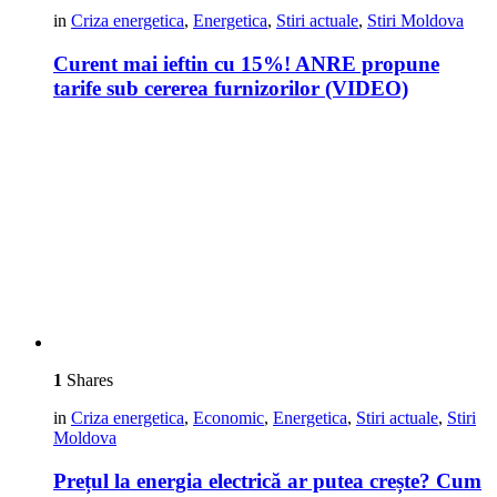
in
Criza energetica
,
Energetica
,
Stiri actuale
,
Stiri Moldova
Curent mai ieftin cu 15%! ANRE propune
tarife sub cererea furnizorilor (VIDEO)
1
Shares
in
Criza energetica
,
Economic
,
Energetica
,
Stiri actuale
,
Stiri
Moldova
Prețul la energia electrică ar putea crește? Cum