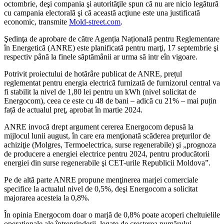
octombrie, deşi compania şi autorităţile spun că nu are nicio legătură
cu campania electorală şi că această acţiune este una justificată
economic, transmite
Mold-street.com
.
Şedinţa de aprobare de către Agenția Națională pentru Reglementare
în Energetică (ANRE) este planificată pentru marţi, 17 septembrie şi
respectiv până la finele săptămânii ar urma să intr eîn vigoare.
Potrivit proiectului de hotărâre publicat de ANRE, prețul
reglementat pentru energia electrică furnizată de furnizorul central va
fi stabilit la nivel de 1,80 lei pentru un kWh (nivel solicitat de
Energocom), ceea ce este cu 48 de bani – adică cu 21% – mai puțin
față de actualul preţ, aprobat în martie 2024.
ANRE invocă drept argument cererea Energocom depusă la
mijlocul lunii august, în care era menţionată scăderea preţurilor de
achiziţie (Molgres, Termoelectrica, surse regenerabile) şi „prognoza
de producere a energiei electrice pentru 2024, pentru producătorii
energiei din surse regenerabile şi CET-urile Republicii Moldova”.
Pe de altă parte ANRE propune menţinerea marjei comerciale
specifice la actualul nivel de 0,5%, deşi Energocom a solicitat
majorarea acesteia la 0,8%.
În opinia Energocom doar o marjă de 0,8% poate acoperi cheltuielile
operaţionale ale întreprinderii, legate de creşterea numărului