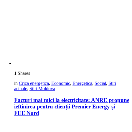
1
Shares
in
Criza energetica
,
Economic
,
Energetica
,
Social
,
Stiri
actuale
,
Stiri Moldova
Facturi mai mici la electricitate: ANRE propune
ieftinirea pentru clienții Premier Energy și
FEE Nord