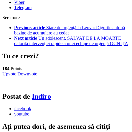
Viber
Telegram
See more
Previous article
Stare de urgență la Leova: Digurile a două
bazine de acumulare au cedat
Next article
Un adolescent, SALVAT DE LA MOARTE
datorită intervenției rapide a unei echipe de urgență OCNIȚA
Tu ce crezi?
184
Points
Upvote
Downvote
Postat de
Indiro
facebook
youtube
Ați putea dori, de asemenea să citiți