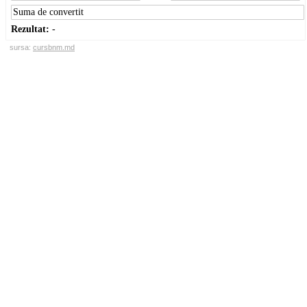
Rezultat:
-
sursa:
cursbnm.md