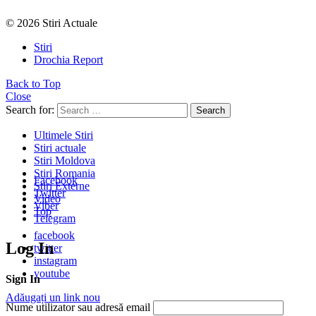
© 2026 Stiri Actuale
Stiri
Drochia Report
Back to Top
Close
Search for:
Search
Ultimele Stiri
Stiri actuale
Stiri Moldova
Stiri Romania
Facebook
Stiri Externe
Twitter
Video
Viber
Top
Telegram
facebook
Log In
twitter
instagram
youtube
Sign In
Adăugați un link nou
Nume utilizator sau adresă email