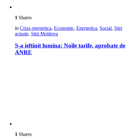
1
Shares
in
Criza energetica
,
Economic
,
Energetica
,
Social
,
Stiri
actuale
,
Stiri Moldova
S-a ieftinit lumina: Noile tarife, aprobate de
ANRE
1
Shares