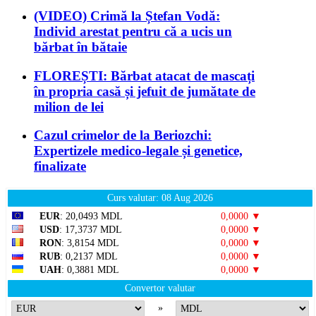
(VIDEO) Crimă la Ștefan Vodă:
Individ arestat pentru că a ucis un
bărbat în bătaie
FLOREȘTI: Bărbat atacat de mascați
în propria casă și jefuit de jumătate de
milion de lei
Cazul crimelor de la Beriozchi:
Expertizele medico-legale și genetice,
finalizate
Curs valutar: 08 Aug 2026
EUR
: 20,0493 MDL
0,0000 ▼
USD
: 17,3737 MDL
0,0000 ▼
RON
: 3,8154 MDL
0,0000 ▼
RUB
: 0,2137 MDL
0,0000 ▼
UAH
: 0,3881 MDL
0,0000 ▼
Convertor valutar
»