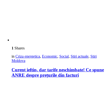
1
Shares
in
Criza energetica
,
Economic
,
Social
,
Stiri actuale
,
Stiri
Moldova
Curent ieftin, dar tarife neschimbate! Ce spune
ANRE despre prețurile din facturi