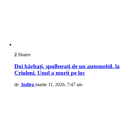
2
Shares
Doi bărbați, spulberați de un automobil, la
Criuleni. Unul a murit pe loc
de
Indiro
martie 11, 2026, 7:47 am