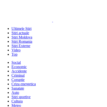
Ultimele Stiri
Stiri actuale
Stiri Moldova
Stiri Romania
Stiri Externe
Video
Top
Social
Economic
Accidente
Criminal
Coruptie
Criza energetica
Sanatate
Auto
Stiri sportive
Cultura
Meteo