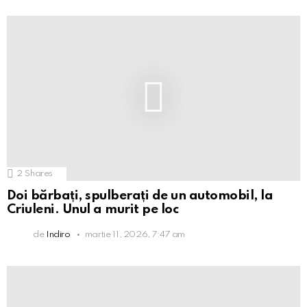
2
Shares
Doi bărbați, spulberați de un automobil, la
Criuleni. Unul a murit pe loc
de
Indiro
martie 11, 2026, 7:47 am