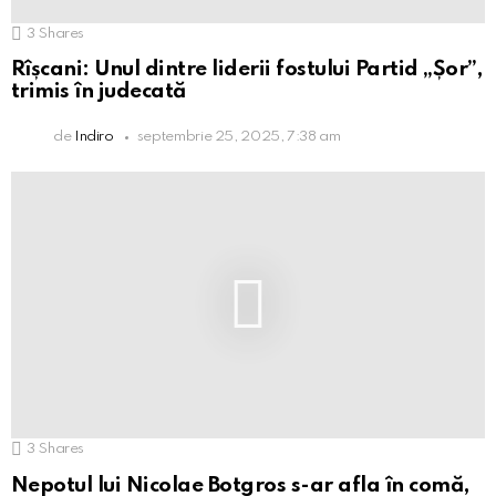
3
Shares
Rîșcani: Unul dintre liderii fostului Partid „Șor”,
trimis în judecată
de
Indiro
septembrie 25, 2025, 7:38 am
3
Shares
Nepotul lui Nicolae Botgros s-ar afla în comă,