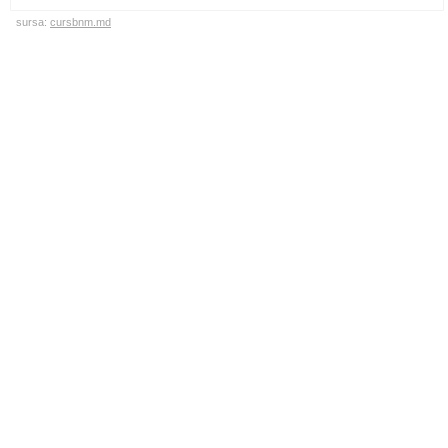
sursa:
cursbnm.md