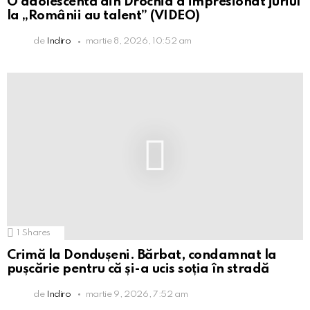
O adolescentă din Drochia a impresionat juriul
la „Românii au talent” (VIDEO)
de
Indiro
martie 8, 2026, 10:52 am
1
Shares
Crimă la Dondușeni. Bărbat, condamnat la
pușcărie pentru că și-a ucis soția în stradă
de
Indiro
martie 9, 2026, 7:52 am