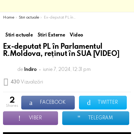
You are here:
Home
Stiri actuale
Ex-deputat PL în Parlamentul R.Moldova, reținut în SUA [VIDEO]
Stiri actuale
Stiri Externe
Video
Ex-deputat PL în Parlamentul
R.Moldova, reținut în SUA [VIDEO]
de
Indiro
iunie 7, 2024, 12:31 pm
430
Vizualizări
2
FACEBOOK
TWITTER
shares
VIBER
TELEGRAM