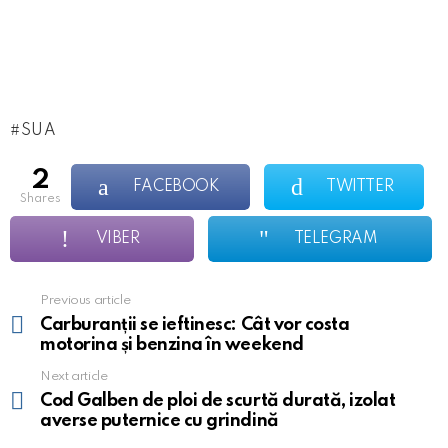
SUA
2
FACEBOOK
TWITTER
shares
VIBER
TELEGRAM
Previous article
See
more
Carburanții se ieftinesc: Cât vor costa
motorina și benzina în weekend
Next article
Cod Galben de ploi de scurtă durată, izolat
averse puternice cu grindină