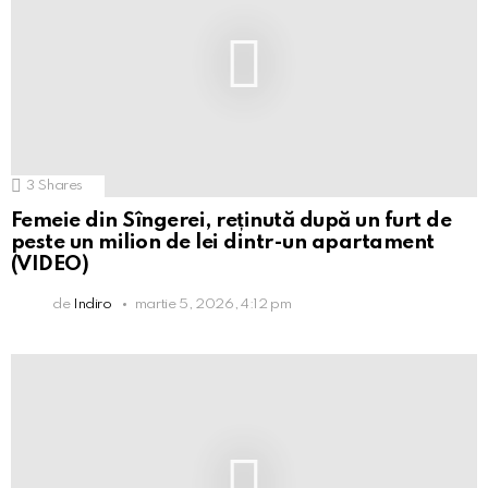
3
Shares
Femeie din Sîngerei, reținută după un furt de
peste un milion de lei dintr-un apartament
(VIDEO)
de
Indiro
martie 5, 2026, 4:12 pm