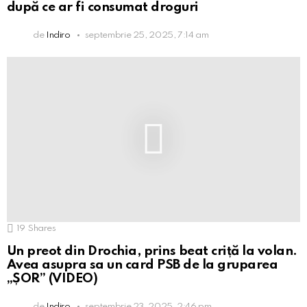
după ce ar fi consumat droguri
de
Indiro
septembrie 25, 2025, 7:14 am
19
Shares
Un preot din Drochia, prins beat criță la volan.
Avea asupra sa un card PSB de la gruparea
„ȘOR” (VIDEO)
de
Indiro
septembrie 23, 2025, 2:46 pm