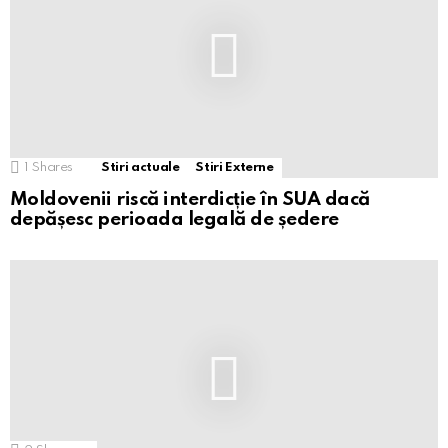
1
Shares
Stiri actuale
Stiri Externe
Moldovenii riscă interdicție în SUA dacă
depășesc perioada legală de ședere