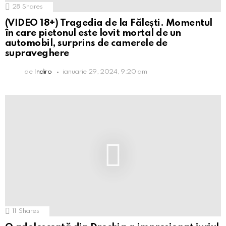
28
Shares
(VIDEO 18+) Tragedia de la Fălești. Momentul
în care pietonul este lovit mortal de un
automobil, surprins de camerele de
supraveghere
de
Indiro
ianuarie 29, 2024, 9:20 am
11
Shares