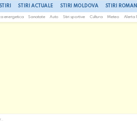
STIRI
STIRI ACTUALE
STIRI MOLDOVA
STIRI ROMAN
za energetica
Sanatate
Auto
Stiri sportive
Cultura
Meteo
Alerta 
ul