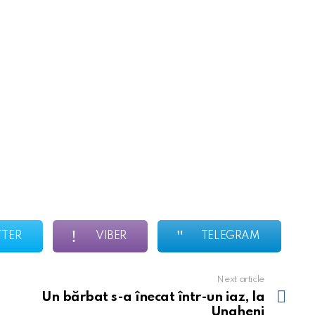
TTER
VIBER
TELEGRAM
Next article
Un bărbat s-a înecat într-un iaz, la
Ungheni