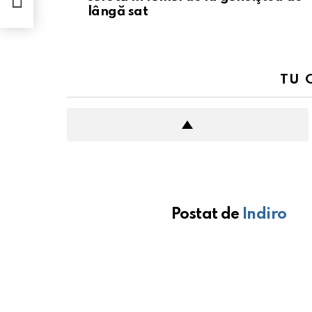
ă sat
lângă sat
TU 
Postat de
Indiro