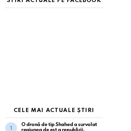
STIRI ACTUALE PE FACEBOOK
CELE MAI ACTUALE ȘTIRI
O dronă de tip Shahed a survolat
regiunea de est a republicii.