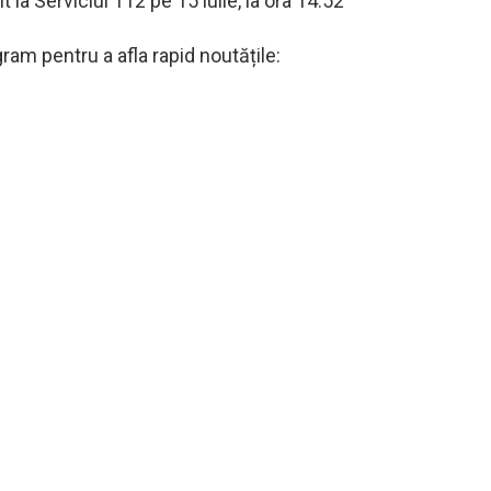
 la Serviciul 112 pe 15 iulie, la ora 14:52
am pentru a afla rapid noutățile: