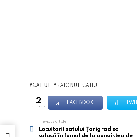
CAHUL
RAIONUL CAHUL
2
FACEBOOK
TWI
shares
Previous article
See
more
Locuitorii satului Ţarigrad se
ocă
sufocă în fumul de la gunoiştea de