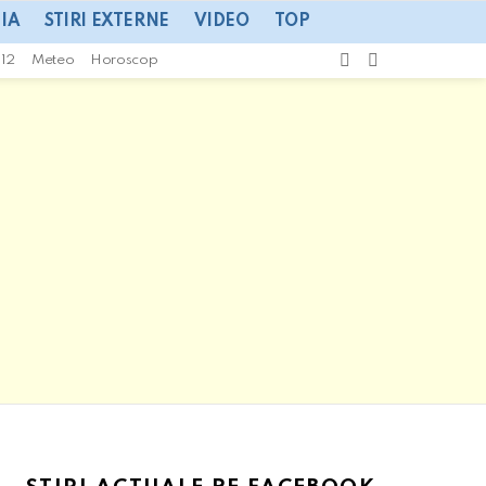
IA
STIRI EXTERNE
VIDEO
TOP
CAUTA
SWITCH
112
Meteo
Horoscop
SKIN