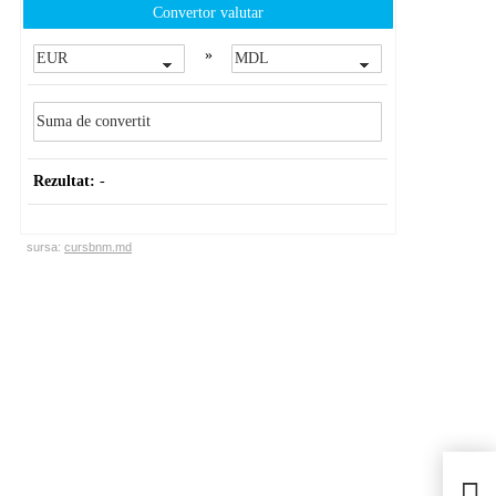
Convertor valutar
»
Rezultat:
-
sursa:
cursbnm.md
Un b