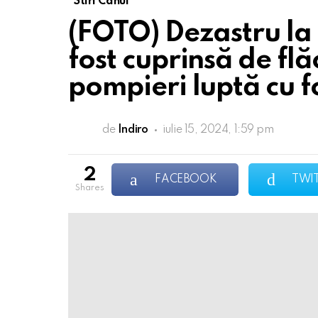
Stiri Cahul
(FOTO) Dezastru la
fost cuprinsă de flă
pompieri luptă cu f
de
Indiro
iulie 15, 2024, 1:59 pm
2
FACEBOOK
TWI
shares