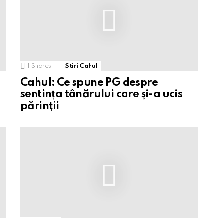
1
Shares
Stiri Cahul
Cahul: Ce spune PG despre
sentința tânărului care și-a ucis
părinții