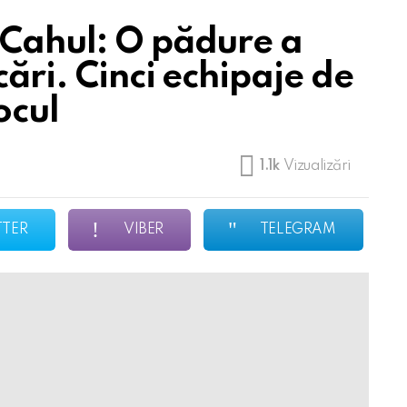
 Cahul: O pădure a
cări. Cinci echipaje de
ocul
1.1k
Vizualizări
TTER
VIBER
TELEGRAM