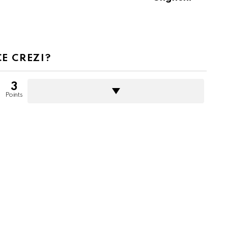
CE CREZI?
3
Points