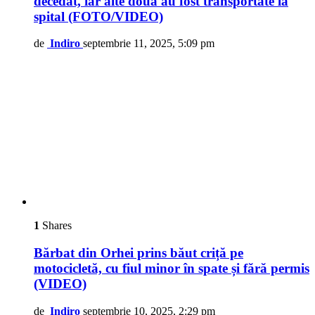
decedat, iar alte două au fost transportate la
spital (FOTO/VIDEO)
de
Indiro
septembrie 11, 2025, 5:09 pm
1
Shares
Bărbat din Orhei prins băut criță pe
motocicletă, cu fiul minor în spate și fără permis
(VIDEO)
de
Indiro
septembrie 10, 2025, 2:29 pm