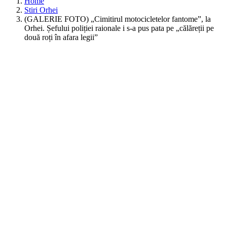
Home
Stiri Orhei
(GALERIE FOTO) „Cimitirul motocicletelor fantome”, la
Orhei. Șefului poliției raionale i s-a pus pata pe „călăreții pe
două roți în afara legii”