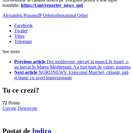
noutățile:
https://t.me/reporter_news_md
Alexandru Popanu
IP Orhei
orhei
raionul Orhei
Facebook
Twitter
Viber
Telegram
See more
Previous article
Doi moldoveni, plecați la muncă în Israel, s-
au înecat în Marea Mediterană: Au fost luați de valuri, noaptea
Next article
NORDNEWS: Episcopul Marchel, călugăr, tată
și bunic cu averi impresionante
Tu ce crezi?
72
Points
Upvote
Downvote
Postat de
Indiro