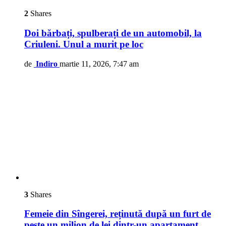
2
Shares
Doi bărbați, spulberați de un automobil, la
Criuleni. Unul a murit pe loc
de
Indiro
martie 11, 2026, 7:47 am
3
Shares
Femeie din Sîngerei, reținută după un furt de
peste un milion de lei dintr-un apartament