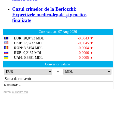
Cazul crimelor de la Beriozchi:
Expertizele medico-legale și genetice,
finalizate
Curs valutar: 07 Aug 2026
EUR
: 20,0493 MDL
-0,0043 ▼
USD
: 17,3737 MDL
-0,0045 ▼
RON
: 3,8154 MDL
-0,0064 ▼
RUB
: 0,2137 MDL
-0,0006 ▼
UAH
: 0,3881 MDL
-0,0005 ▼
Convertor valutar
»
Rezultat:
-
sursa:
cursbnm.md