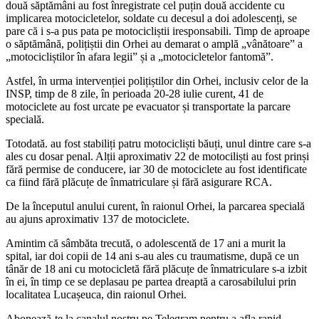
două săptămâni au fost înregistrate cel puțin două accidente cu
implicarea motocicletelor, soldate cu decesul a doi adolescenți, se
pare că i s-a pus pata pe motocicliștii iresponsabili. Timp de aproape
o săptămână, polițiștii din Orhei au demarat o amplă „vânătoare” a
„motocicliștilor în afara legii” și a „motocicletelor fantomă”.
Astfel, în urma intervenției polițiștilor din Orhei, inclusiv celor de la
INSP, timp de 8 zile, în perioada 20-28 iulie curent, 41 de
motociclete au fost urcate pe evacuator și transportate la parcare
specială.
Totodată. au fost stabiliți patru motocicliști băuți, unul dintre care s-a
ales cu dosar penal. Alții aproximativ 22 de motociliști au fost prinși
fără permise de conducere, iar 30 de motociclete au fost identificate
ca fiind fără plăcuțe de înmatriculare și fără asigurare RCA.
De la începutul anului curent, în raionul Orhei, la parcarea specială
au ajuns aproximativ 137 de motociclete.
Amintim că sâmbăta trecută, o adolescentă de 17 ani a murit la
spital, iar doi copii de 14 ani s-au ales cu traumatisme, după ce un
tânăr de 18 ani cu motocicletă fără plăcuțe de înmatriculare s-a izbit
în ei, în timp ce se deplasau pe partea dreaptă a carosabilului prin
localitatea Lucașeuca, din raionul Orhei.
Abonează-te la canalul nostru pe Telegram pentru a afla rapid