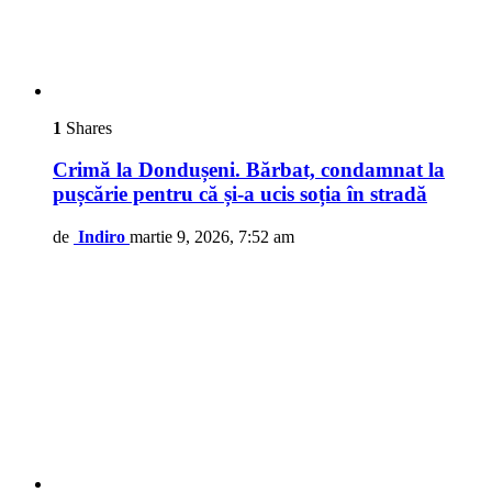
1
Shares
Crimă la Dondușeni. Bărbat, condamnat la
pușcărie pentru că și-a ucis soția în stradă
de
Indiro
martie 9, 2026, 7:52 am