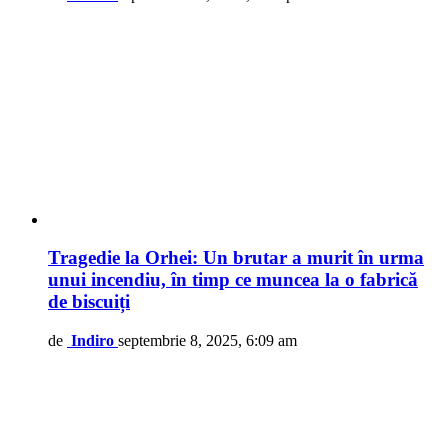
Tragedie la Orhei: Un brutar a murit în urma
unui incendiu, în timp ce muncea la o fabrică
de biscuiți
de
Indiro
septembrie 8, 2025, 6:09 am