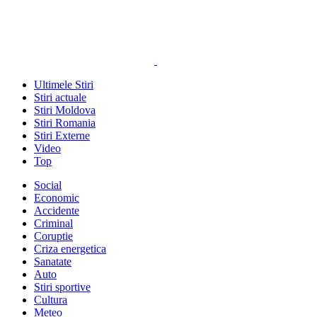
Ultimele Stiri
Stiri actuale
Stiri Moldova
Stiri Romania
Stiri Externe
Video
Top
Social
Economic
Accidente
Criminal
Coruptie
Criza energetica
Sanatate
Auto
Stiri sportive
Cultura
Meteo