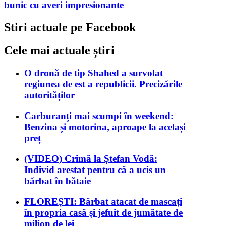
bunic cu averi impresionante
Stiri actuale pe Facebook
Cele mai actuale știri
O dronă de tip Shahed a survolat
regiunea de est a republicii. Precizările
autorităților
Carburanți mai scumpi în weekend:
Benzina și motorina, aproape la același
preț
(VIDEO) Crimă la Ștefan Vodă:
Individ arestat pentru că a ucis un
bărbat în bătaie
FLOREȘTI: Bărbat atacat de mascați
în propria casă și jefuit de jumătate de
milion de lei