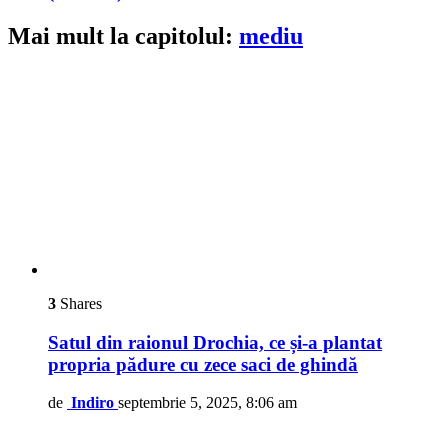
Mai mult la capitolul:
mediu
3
Shares
Satul din raionul Drochia, ce și-a plantat
propria pădure cu zece saci de ghindă
de
Indiro
septembrie 5, 2025, 8:06 am