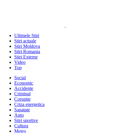
Ultimele Stiri
Stiri actuale
Stiri Moldova
Stiri Romania
Stiri Externe
Video
Top
Social
Economic
Accidente
Criminal
Coruptie
Criza energetica
Sanatate
Auto
Stiri sportive
Cultura
Meteo