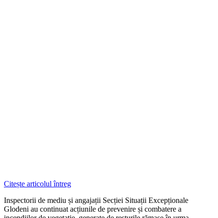
Citește articolul întreg
Inspectorii de mediu și angajații Secției Situații Excepționale
Glodeni au continuat acțiunile de prevenire și combatere a
incendiilor de vegetație, generate de resturile rămase în urma