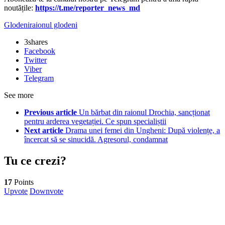
noutățile:
https://t.me/reporter_news_md
Glodeni
raionul glodeni
3
shares
Facebook
Twitter
Viber
Telegram
See more
Previous article
Un bărbat din raionul Drochia, sancționat
pentru arderea vegetației. Ce spun specialiștii
Next article
Drama unei femei din Ungheni: După violențe, a
încercat să se sinucidă. Agresorul, condamnat
Tu ce crezi?
17
Points
Upvote
Downvote