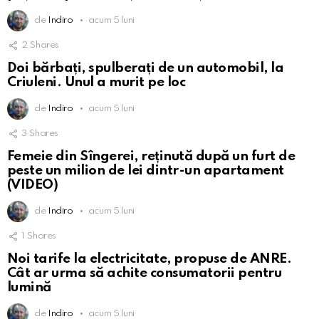
de
Indiro
acum 5 luni
2
Shares
Doi bărbați, spulberați de un automobil, la
Criuleni. Unul a murit pe loc
de
Indiro
acum 5 luni
3
Shares
Femeie din Sîngerei, reținută după un furt de
peste un milion de lei dintr-un apartament
(VIDEO)
de
Indiro
acum 5 luni
1
Shares
Noi tarife la electricitate, propuse de ANRE.
Cât ar urma să achite consumatorii pentru
lumină
de
Indiro
acum 5 luni