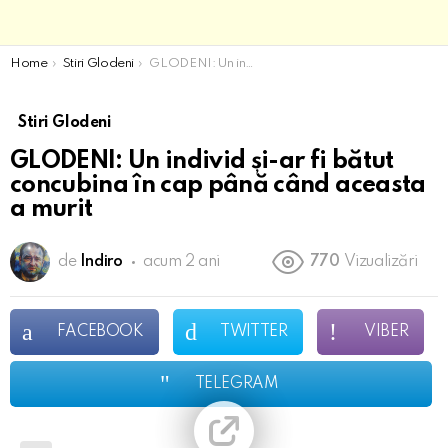
You are here:
Home
Stiri Glodeni
GLODENI: Un individ și-ar fi bătut concubina în cap până când aceasta a murit
Stiri Glodeni
GLODENI: Un individ și-ar fi bătut
concubina în cap până când aceasta
a murit
de
Indiro
acum 2 ani
770
Vizualizări
FACEBOOK
TWITTER
VIBER
TELEGRAM