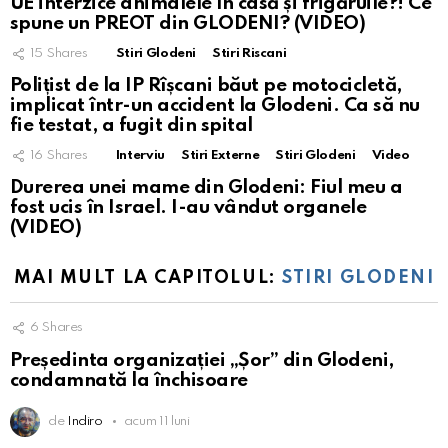
UE interzice animalele în casă și frigăruile?! Ce
spune un PREOT din GLODENI? (VIDEO)
15
Shares
Stiri Glodeni
Stiri Riscani
Polițist de la IP Rîșcani băut pe motocicletă,
implicat într-un accident la Glodeni. Ca să nu
fie testat, a fugit din spital
16
Shares
Interviu
Stiri Externe
Stiri Glodeni
Video
Durerea unei mame din Glodeni: Fiul meu a
fost ucis în Israel. I-au vândut organele
(VIDEO)
MAI MULT LA CAPITOLUL:
STIRI GLODENI
6
Shares
Președinta organizației „Șor” din Glodeni,
condamnată la închisoare
de
Indiro
acum 11 luni