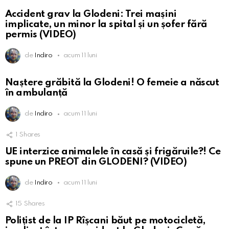
Accident grav la Glodeni: Trei mașini
implicate, un minor la spital și un șofer fără
permis (VIDEO)
de
Indiro
acum 11 luni
Naștere grăbită la Glodeni! O femeie a născut
în ambulanță
de
Indiro
acum 11 luni
1
Shares
UE interzice animalele în casă și frigăruile?! Ce
spune un PREOT din GLODENI? (VIDEO)
de
Indiro
acum 11 luni
15
Shares
Polițist de la IP Rîșcani băut pe motocicletă,