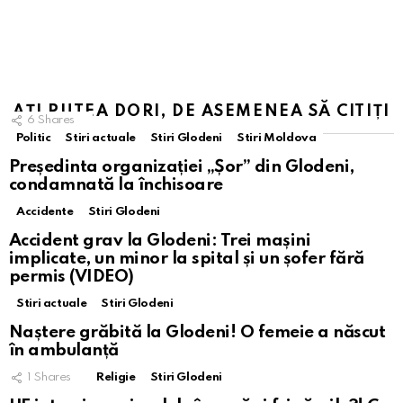
AȚI PUTEA DORI, DE ASEMENEA SĂ CITIȚI
6
Shares
Politic
Stiri actuale
Stiri Glodeni
Stiri Moldova
Președinta organizației „Șor” din Glodeni,
condamnată la închisoare
Accidente
Stiri Glodeni
Accident grav la Glodeni: Trei mașini
implicate, un minor la spital și un șofer fără
permis (VIDEO)
Stiri actuale
Stiri Glodeni
Naștere grăbită la Glodeni! O femeie a născut
în ambulanță
1
Shares
Religie
Stiri Glodeni