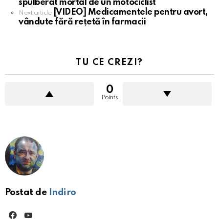
spulberat mortal de un motociclist
more
[VIDEO] Medicamentele pentru avort,
Next article
vândute fără rețetă în farmacii
TU CE CREZI?
0
Points
Postat de
Indiro
facebook
youtube