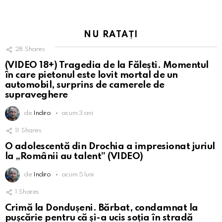
NU RATAȚI
28
Shares
(VIDEO 18+) Tragedia de la Fălești. Momentul
în care pietonul este lovit mortal de un
automobil, surprins de camerele de
supraveghere
de
Indiro
acum 3 ani
11
Shares
O adolescentă din Drochia a impresionat juriul
la „Românii au talent” (VIDEO)
de
Indiro
acum 5 luni
1
Shares
Crimă la Dondușeni. Bărbat, condamnat la
pușcărie pentru că și-a ucis soția în stradă