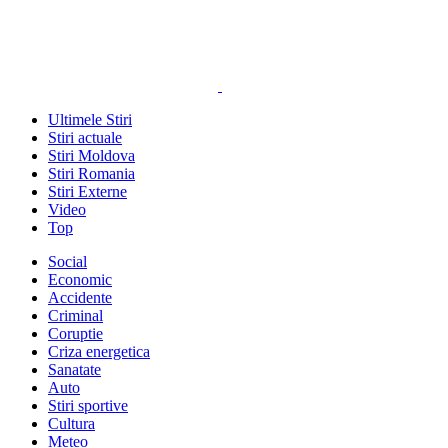
Ultimele Stiri
Stiri actuale
Stiri Moldova
Stiri Romania
Stiri Externe
Video
Top
Social
Economic
Accidente
Criminal
Coruptie
Criza energetica
Sanatate
Auto
Stiri sportive
Cultura
Meteo