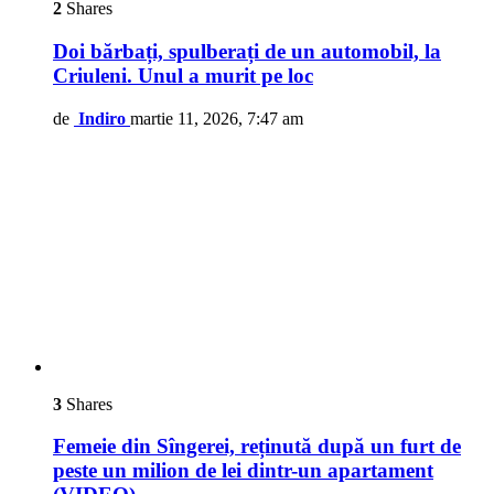
2
Shares
Doi bărbați, spulberați de un automobil, la
Criuleni. Unul a murit pe loc
de
Indiro
martie 11, 2026, 7:47 am
3
Shares
Femeie din Sîngerei, reținută după un furt de
peste un milion de lei dintr-un apartament