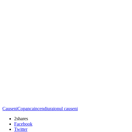
Causeni
Copanca
incendiu
raionul causeni
2
shares
Facebook
Twitter