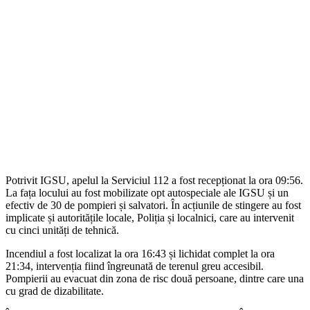
Potrivit IGSU, apelul la Serviciul 112 a fost recepționat la ora 09:56.
La fața locului au fost mobilizate opt autospeciale ale IGSU și un
efectiv de 30 de pompieri și salvatori. În acțiunile de stingere au fost
implicate și autoritățile locale, Poliția și localnici, care au intervenit
cu cinci unități de tehnică.
Incendiul a fost localizat la ora 16:43 și lichidat complet la ora
21:34, intervenția fiind îngreunată de terenul greu accesibil.
Pompierii au evacuat din zona de risc două persoane, dintre care una
cu grad de dizabilitate.