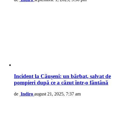
Incident la Căușeni: un bărbat, salvat de
pompieri după ce a căzut într-o fântână
de
Indiro
august 21, 2025, 7:37 am