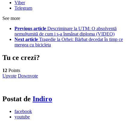
Viber
Telegram
See more
Previous article
Descriminare la UTM: O absolventă
nemulțumită de cum i s-a înmânat diploma (VIDEO)
Next article
Tragedie la Orhei: Bărbat decedat în timp ce
mergea cu bicicleta
Tu ce crezi?
12
Points
Upvote
Downvote
Postat de
Indiro
facebook
youtube