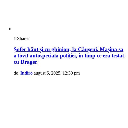
1
Shares
Șofer băut și cu ghinion, la Căușeni. Mașina sa
a lovit autospeciala poliției, în timp ce era testat
cu Drager
de
Indiro
august 6, 2025, 12:30 pm