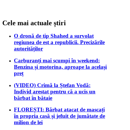
Cele mai actuale știri
O dronă de tip Shahed a survolat
regiunea de est a republicii. Precizările
autorităților
Carburanți mai scumpi în weekend:
Benzina și motorina, aproape la același
preț
(VIDEO) Crimă la Ștefan Vodă:
Individ arestat pentru că a ucis un
bărbat în bătaie
FLOREȘTI: Bărbat atacat de mascați
în propria casă și jefuit de jumătate de
milion de lei