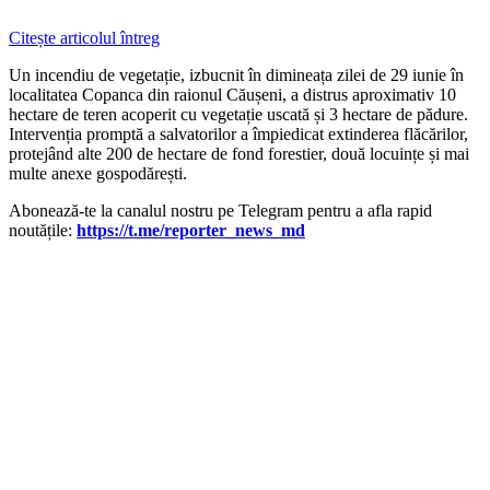
Citește articolul întreg
Un incendiu de vegetație, izbucnit în dimineața zilei de 29 iunie în
localitatea Copanca din raionul Căușeni, a distrus aproximativ 10
hectare de teren acoperit cu vegetație uscată și 3 hectare de pădure.
Intervenția promptă a salvatorilor a împiedicat extinderea flăcărilor,
protejând alte 200 de hectare de fond forestier, două locuințe și mai
multe anexe gospodărești.
‍Abonează-te la canalul nostru pe Telegram pentru a afla rapid
noutățile:
https://t.me/reporter_news_md