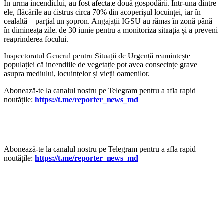
În urma incendiului, au fost afectate două gospodării. Într-una dintre
ele, flăcările au distrus circa 70% din acoperișul locuinței, iar în
cealaltă – parțial un șopron. Angajații IGSU au rămas în zonă până
în dimineața zilei de 30 iunie pentru a monitoriza situația și a preveni
reaprinderea focului.
Inspectoratul General pentru Situații de Urgență reamintește
populației că incendiile de vegetație pot avea consecințe grave
asupra mediului, locuințelor și vieții oamenilor.
‍Abonează-te la canalul nostru pe Telegram pentru a afla rapid
noutățile:
https://t.me/reporter_news_md
‍Abonează-te la canalul nostru pe Telegram pentru a afla rapid
noutățile:
https://t.me/reporter_news_md