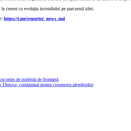
i la curent cu evoluția incendiului pe parcursul zilei.
le:
https://t.me/reporter_news_md
t prins de polițiștii de frontieră
 Tîrnova, condamnat pentru coruperea alegătorilor