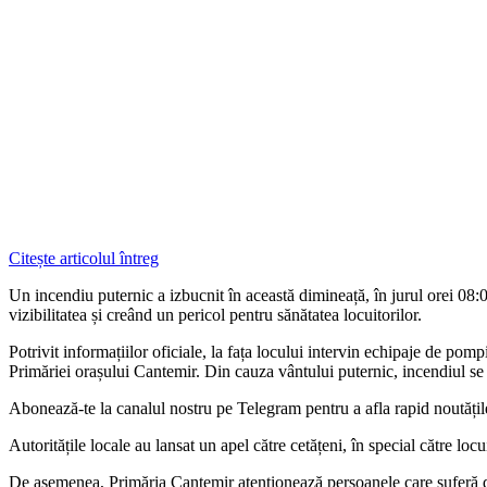
Citește articolul întreg
Un incendiu puternic a izbucnit în această dimineață, în jurul orei 08:0
vizibilitatea și creând un pericol pentru sănătatea locuitorilor.
Potrivit informațiilor oficiale, la fața locului intervin echipaje de po
Primăriei orașului Cantemir. Din cauza vântului puternic, incendiul se 
‍Abonează-te la canalul nostru pe Telegram pentru a afla rapid noutăți
Autoritățile locale au lansat un apel către cetățeni, în special către loc
De asemenea, Primăria Cantemir atenționează persoanele care suferă de bo