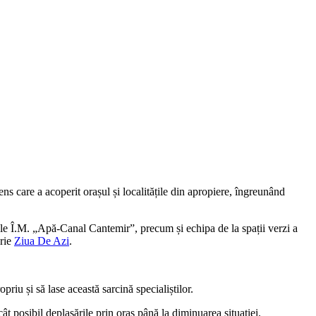
ns care a acoperit orașul și localitățile din apropiere, îngreunând
ipele Î.M. „Apă-Canal Cantemir”, precum și echipa de la spații verzi a
crie
Ziua De Azi
.
priu și să lase această sarcină specialiștilor.
t posibil deplasările prin oraș până la diminuarea situației.