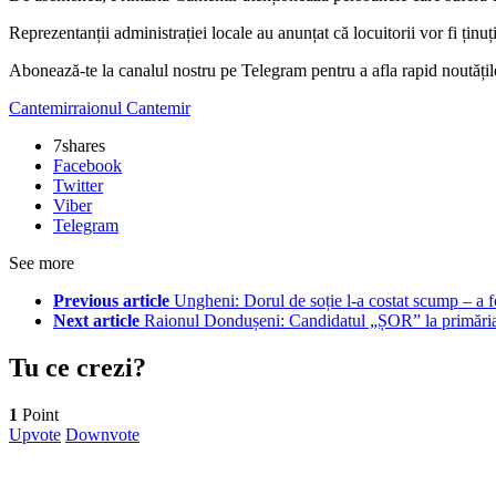
Reprezentanții administrației locale au anunțat că locuitorii vor fi ținuț
‍Abonează-te la canalul nostru pe Telegram pentru a afla rapid noutăți
Cantemir
raionul Cantemir
7
shares
Facebook
Twitter
Viber
Telegram
See more
Previous article
Ungheni: Dorul de soție l-a costat scump – a fos
Next article
Raionul Dondușeni: Candidatul „ȘOR” la primăria
Tu ce crezi?
1
Point
Upvote
Downvote