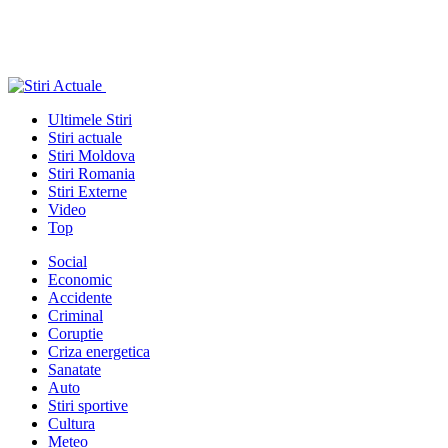
Ultimele Stiri
Stiri actuale
Stiri Moldova
Stiri Romania
Stiri Externe
Video
Top
Social
Economic
Accidente
Criminal
Coruptie
Criza energetica
Sanatate
Auto
Stiri sportive
Cultura
Meteo